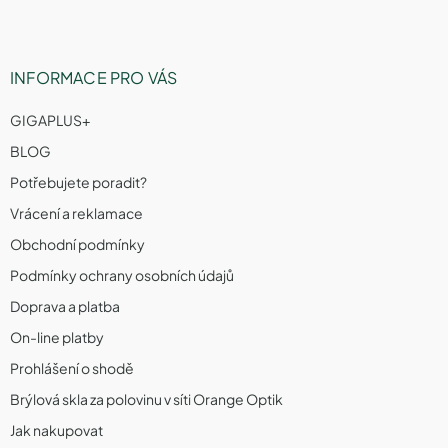
y
v
ý
p
INFORMACE PRO VÁS
i
s
GIGAPLUS+
u
BLOG
Potřebujete poradit?
Vrácení a reklamace
Obchodní podmínky
Podmínky ochrany osobních údajů
Doprava a platba
On-line platby
Prohlášení o shodě
Brýlová skla za polovinu v síti Orange Optik
Jak nakupovat