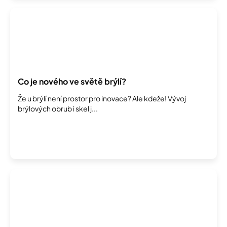
Co je nového ve světě brýlí?
Že u brýlí není prostor pro inovace? Ale kdeže! Vývoj
brýlových obrub i skel j...