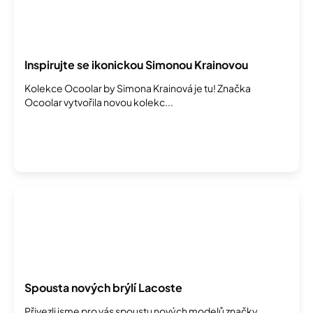
Inspirujte se ikonickou Simonou Krainovou
Kolekce Ocoolar by Simona Krainová je tu! Značka
Ocoolar vytvořila novou kolekc...
Spousta nových brýlí Lacoste
Přivezli jsme pro vás spoustu nových modelů značky