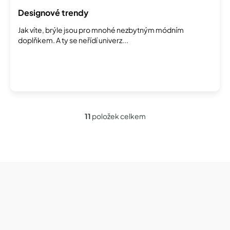
Designové trendy
Jak víte, brýle jsou pro mnohé nezbytným módním
doplňkem. A ty se neřídí univerz...
11
položek celkem
O
v
l
á
d
Z
a
á
c
í
p
p
a
r
t
v
í
k