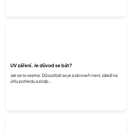
UV záření. Je důvod se bát?
Jak se to vezme. Důvod bát se je a zároveň i není, záleží na
úhlu pohledu a zodp...