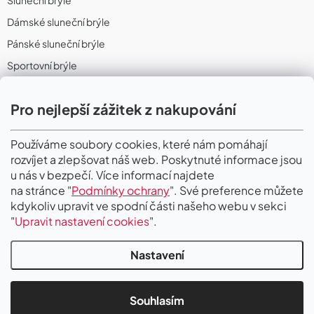
Sluneční brýle
Dámské sluneční brýle
Pánské sluneční brýle
Sportovní brýle
Sportovní sluneční brýle
Pro nejlepší zážitek z nakupování
Sportovní dioptrické brýle
II. Jakost
Používáme soubory cookies, které nám pomáhají
rozvíjet a zlepšovat náš web. Poskytnuté informace jsou
PŘIJÍMÁME ONLINE PLATBY
u nás v bezpečí. Více informací najdete
na stránce "
Podmínky ochrany
". Své preference můžete
kdykoliv upravit ve spodní části našeho webu v sekci
"
Upravit nastavení cookies
".
Nastavení
Copyright 2026
Gigaoptik
. Všechna práva vyhrazena.
Upravit nastavení
cookies
Souhlasím