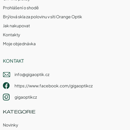
Prohlášení o shodě
Brýlová skla za polovinu v síti Orange Optik
Jak nakupovat
Kontakty
Moje objednávka
KONTAKT
info
@
gigaoptik.cz
https://www.facebook.com/gigaoptikcz
gigaoptikcz
KATEGORIE
Novinky