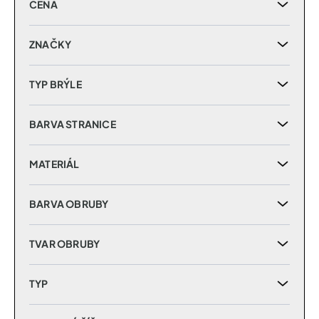
CENA
o
d
u
ZNAČKY
k
t
TYP BRÝLE
ů
BARVA STRANICE
MATERIÁL
BARVA OBRUBY
TVAR OBRUBY
TYP