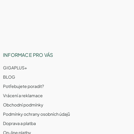
á
c
í
p
p
a
r
t
v
í
k
y
v
ý
p
INFORMACE PRO VÁS
i
s
GIGAPLUS+
u
BLOG
Potřebujete poradit?
Vrácení a reklamace
Obchodní podmínky
Podmínky ochrany osobních údajů
Doprava a platba
On-line platby