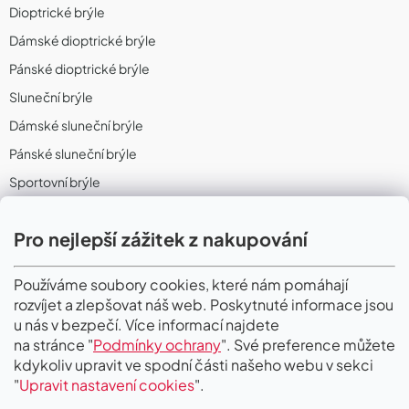
Dioptrické brýle
Dámské dioptrické brýle
Pánské dioptrické brýle
Sluneční brýle
Dámské sluneční brýle
Pánské sluneční brýle
Sportovní brýle
Sportovní sluneční brýle
Pro nejlepší zážitek z nakupování
Sportovní dioptrické brýle
II. Jakost
Používáme soubory cookies, které nám pomáhají
rozvíjet a zlepšovat náš web. Poskytnuté informace jsou
PŘIJÍMÁME ONLINE PLATBY
u nás v bezpečí. Více informací najdete
na stránce "
Podmínky ochrany
". Své preference můžete
kdykoliv upravit ve spodní části našeho webu v sekci
"
Upravit nastavení cookies
".