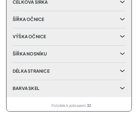
CELKOVÁ ŠÍŘKA
ŠÍŘKA OČNICE
VÝŠKA OČNICE
ŠÍŘKA NOSNÍKU
DÉLKA STRANICE
BARVA SKEL
Položek k zobrazení:
32
V
ý
p