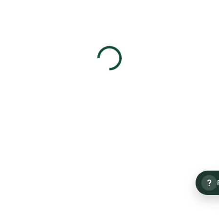
Detail
Detail
Ray Ban RB4344 65353M
Ray Ban RB4171 659114
2 700 Kč
2 390 Kč
?
Detail
Detail