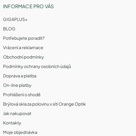
u
INFORMACE PRO VÁS
GIGAPLUS+
BLOG
Potřebujete poradit?
Vrácení a reklamace
Obchodní podmínky
Podmínky ochrany osobních údajů
Doprava a platba
On-line platby
Prohlášení o shodě
Brýlová skla za polovinu v síti Orange Optik
Jak nakupovat
Kontakty
Moje objednávka