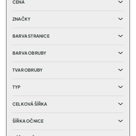
CENA
o
d
u
ZNAČKY
k
t
BARVA STRANICE
ů
BARVA OBRUBY
TVAR OBRUBY
TYP
CELKOVÁ ŠÍŘKA
ŠÍŘKA OČNICE