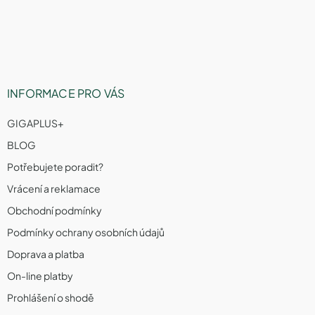
v
t
ý
í
p
i
s
u
INFORMACE PRO VÁS
GIGAPLUS+
BLOG
Potřebujete poradit?
Vrácení a reklamace
Obchodní podmínky
Podmínky ochrany osobních údajů
Doprava a platba
On-line platby
Prohlášení o shodě