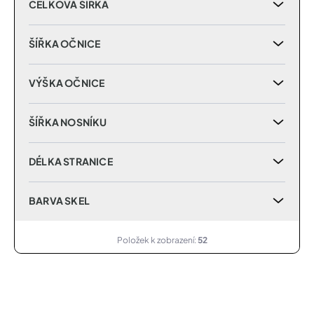
CELKOVÁ ŠÍŘKA
ŠÍŘKA OČNICE
VÝŠKA OČNICE
ŠÍŘKA NOSNÍKU
DÉLKA STRANICE
BARVA SKEL
Položek k zobrazení:
52
V
ý
p