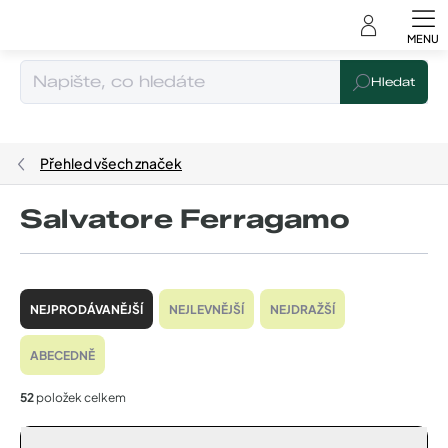
Čeština
Přejít
na
obsah
Hledat
Přehled všech značek
Salvatore Ferragamo
Ř
a
NEJPRODÁVANĚJŠÍ
NEJLEVNĚJŠÍ
NEJDRAŽŠÍ
z
e
ABECEDNĚ
n
í
52
položek celkem
p
r