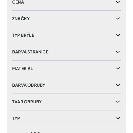
CENA
o
d
u
ZNAČKY
k
t
TYP BRÝLE
ů
BARVA STRANICE
MATERIÁL
BARVA OBRUBY
TVAR OBRUBY
TYP