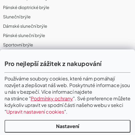
Pánské dioptrické brýle
Sluneční brýle
Dámské sluneční brýle
Pánské sluneční brýle
Sportovní brýle
Sportovní sluneční brýle
Pro nejlepší zážitek z nakupování
Sportovní dioptrické brýle
II. Jakost
Používáme soubory cookies, které nám pomáhají
rozvíjet a zlepšovat náš web. Poskytnuté informace jsou
PŘIJÍMÁME ONLINE PLATBY
u nás v bezpečí. Více informací najdete
na stránce "
Podmínky ochrany
". Své preference můžete
kdykoliv upravit ve spodní části našeho webu v sekci
"
Upravit nastavení cookies
".
Nastavení