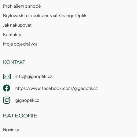
Prohlášení o shodě
Brýlová skla za polovinu v síti Orange Optik
Jak nakupovat
Kontakty
Moje objednávka
KONTAKT
info
@
gigaoptik.cz
https://www.facebook.com/gigaoptikcz
gigaoptikcz
KATEGORIE
Novinky