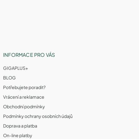
v
n
p
k
í
a
y
v
t
ý
í
p
i
s
u
INFORMACE PRO VÁS
GIGAPLUS+
BLOG
Potřebujete poradit?
Vrácení a reklamace
Obchodní podmínky
Podmínky ochrany osobních údajů
Doprava a platba
On-line platby