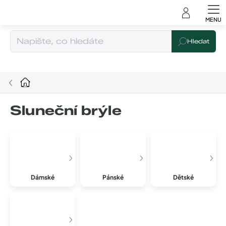
Čeština
Přejít
na
obsah
Hledat
Domů
Sluneční brýle
Dámské
Pánské
Dětské