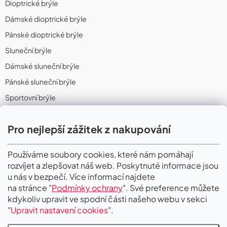
Dioptrické brýle
Dámské dioptrické brýle
Pánské dioptrické brýle
Sluneční brýle
Dámské sluneční brýle
Pánské sluneční brýle
Sportovní brýle
Sportovní sluneční brýle
Pro nejlepší zážitek z nakupování
Sportovní dioptrické brýle
II. Jakost
Používáme soubory cookies, které nám pomáhají
rozvíjet a zlepšovat náš web. Poskytnuté informace jsou
PŘIJÍMÁME ONLINE PLATBY
u nás v bezpečí. Více informací najdete
na stránce "
Podmínky ochrany
". Své preference můžete
kdykoliv upravit ve spodní části našeho webu v sekci
"
Upravit nastavení cookies
".