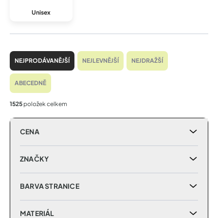
Unisex
Ř
a
NEJPRODÁVANĚJŠÍ
NEJLEVNĚJŠÍ
NEJDRAŽŠÍ
z
e
ABECEDNĚ
n
í
1525
položek celkem
p
r
CENA
o
d
u
ZNAČKY
k
t
BARVA STRANICE
ů
MATERIÁL