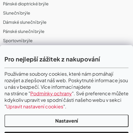
Pánské dioptrické brýle
Sluneční brýle
Dámské sluneční brýle
Pánské sluneční brýle
Sportovní brýle
Sportovní sluneční brýle
Pro nejlepší zážitek z nakupování
Sportovní dioptrické brýle
II. Jakost
Používáme soubory cookies, které nám pomáhají
rozvíjet a zlepšovat náš web. Poskytnuté informace jsou
PŘIJÍMÁME ONLINE PLATBY
u nás v bezpečí. Více informací najdete
na stránce "
Podmínky ochrany
". Své preference můžete
kdykoliv upravit ve spodní části našeho webu v sekci
"
Upravit nastavení cookies
".
Nastavení
Copyright 2026
Gigaoptik
. Všechna práva vyhrazena.
Upravit nastavení