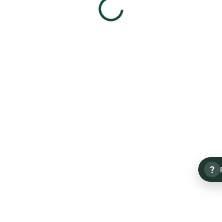
Polarized P800038C2
Polarized P800038C1
490 Kč
490 Kč
Detail
Detail
?
Polarized P800037C3
Polarized P800037C2
490 Kč
490 Kč