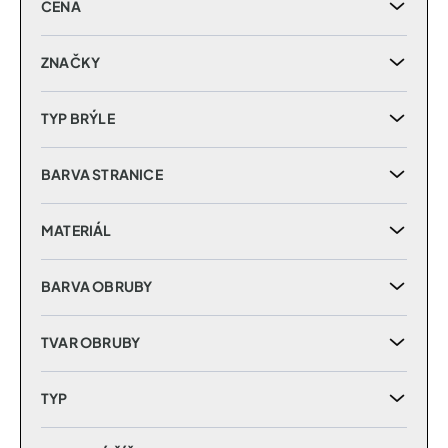
CENA
o
d
u
ZNAČKY
k
t
TYP BRÝLE
ů
BARVA STRANICE
MATERIÁL
BARVA OBRUBY
TVAR OBRUBY
TYP