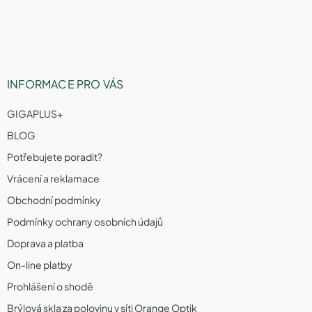
v
t
ý
í
p
i
s
u
INFORMACE PRO VÁS
GIGAPLUS+
BLOG
Potřebujete poradit?
Vrácení a reklamace
Obchodní podmínky
Podmínky ochrany osobních údajů
Doprava a platba
On-line platby
Prohlášení o shodě
Brýlová skla za polovinu v síti Orange Optik