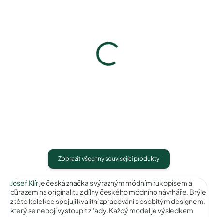
Josef Klír JK042browngold
Pouzdro Josef Klír
990 Kč
400 Kč
Detail
Detail
Zobrazit všechny související produkty
Josef Klír
je česká značka s výrazným módním rukopisem a
důrazem na originalitu z dílny českého módního návrháře. Brýle
z této kolekce spojují kvalitní zpracování s osobitým designem,
který se nebojí vystoupit z řady. Každý model je výsledkem