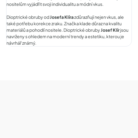
nositelům vyjádřit svoji individualitu a módní vkus.
Dioptrické obruby od
Josefa Klíra
zdůrazňují nejen vkus, ale
také potřebu korekce zraku. Značka klade důraz na kvalitu
materiálů a pohodlí nositele. Dioptrické obruby
Josef Klír
jsou
navrženy s ohledem na moderní trendy a estetiku, kterou je
návrhář známý.
Z
á
p
a
t
í