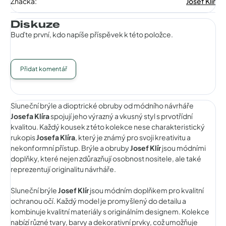
Značka
:
Josef Klir
Diskuze
Buďte první, kdo napíše příspěvek k této položce.
Přidat komentář
Sluneční brýle a dioptrické obruby od módního návrháře
Josefa Klíra
spojují jeho výrazný a vkusný styl s prvotřídní
kvalitou. Každý kousek z této kolekce nese charakteristický
rukopis
Josefa Klíra
, který je známý pro svoji kreativitu a
nekonformní přístup. Brýle a obruby
Josef Klír
jsou módními
doplňky, které nejen zdůrazňují osobnost nositele, ale také
reprezentují originalitu návrháře.
Sluneční brýle
Josef Klír
jsou módním doplňkem pro kvalitní
ochranou očí. Každý model je promyšlený do detailu a
kombinuje kvalitní materiály s originálním designem. Kolekce
nabízí různé tvary, barvy a dekorativní prvky, což umožňuje