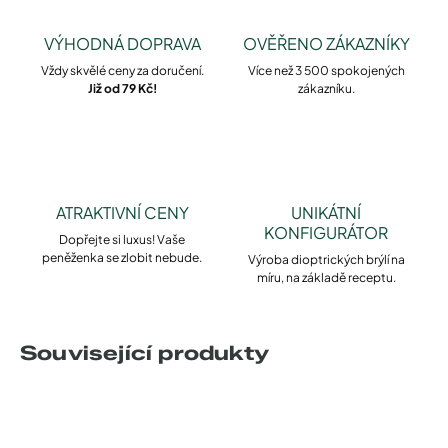
VÝHODNÁ DOPRAVA
OVĚŘENO ZÁKAZNÍKY
Vždy skvělé ceny za doručení.
Více než 3 500 spokojených
Již od 79 Kč!
zákazníku.
ATRAKTIVNÍ CENY
UNIKÁTNÍ
KONFIGURÁTOR
Dopřejte si luxus! Vaše
peněženka se zlobit nebude.
Výroba dioptrických brýlí na
míru, na základě receptu.
Související produkty