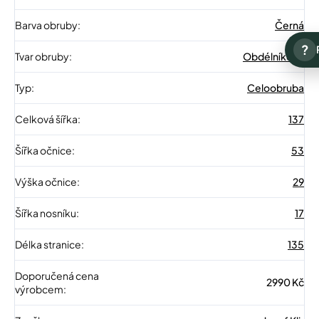
Barva obruby
:
Černá
?
Tvar obruby
:
Obdélníkové
Typ
:
Celoobruba
Celková šířka
:
137
Šířka očnice
:
53
Výška očnice
:
29
Šířka nosníku
:
17
Délka stranice
:
135
Doporučená cena
2990 Kč
výrobcem
: