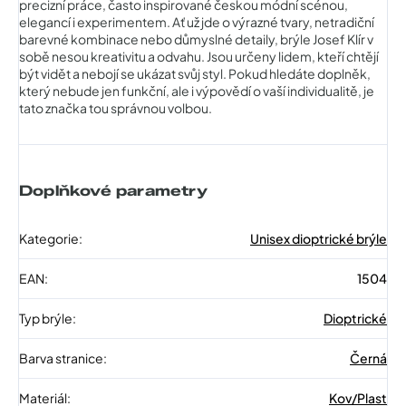
precizní práce, často inspirované českou módní scénou,
elegancí i experimentem. Ať už jde o výrazné tvary, netradiční
barevné kombinace nebo důmyslné detaily, brýle Josef Klír v
sobě nesou kreativitu a odvahu. Jsou určeny lidem, kteří chtějí
být vidět a nebojí se ukázat svůj styl. Pokud hledáte doplněk,
který nebude jen funkční, ale i výpovědí o vaší individualitě, je
tato značka tou správnou volbou.
Doplňkové parametry
Kategorie
:
Unisex dioptrické brýle
EAN
:
1504
Typ brýle
:
Dioptrické
Barva stranice
:
Černá
Materiál
:
Kov/Plast