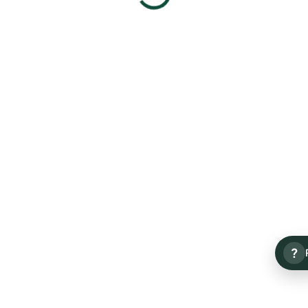
Ocoolar by Simona
Ocoolar OCD078C4
Krainová...
1 976 Kč
1 976 Kč
Detail
Detail
?
Ocoolar OCD069C1
Ocoolar OCD066C5