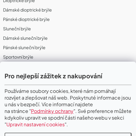
Dioptrické brýle
Dámské dioptrické brýle
Pánské dioptrické brýle
Sluneční brýle
Dámské sluneční brýle
Pánské sluneční brýle
Sportovní brýle
Sportovní sluneční brýle
Pro nejlepší zážitek z nakupování
Sportovní dioptrické brýle
II. Jakost
Používáme soubory cookies, které nám pomáhají
rozvíjet a zlepšovat náš web. Poskytnuté informace jsou
PŘIJÍMÁME ONLINE PLATBY
u nás v bezpečí. Více informací najdete
na stránce "
Podmínky ochrany
". Své preference můžete
kdykoliv upravit ve spodní části našeho webu v sekci
"
Upravit nastavení cookies
".