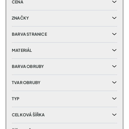
CENA
o
d
u
ZNAČKY
k
t
BARVA STRANICE
ů
MATERIÁL
BARVA OBRUBY
TVAR OBRUBY
TYP
CELKOVÁ ŠÍŘKA