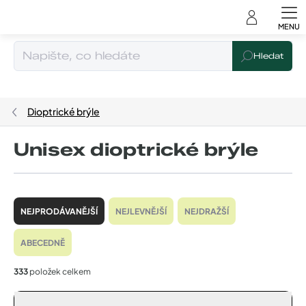
Čeština
Přejít
na
obsah
Hledat
Dioptrické brýle
Unisex dioptrické brýle
Ř
a
NEJPRODÁVANĚJŠÍ
NEJLEVNĚJŠÍ
NEJDRAŽŠÍ
z
e
ABECEDNĚ
n
í
333
položek celkem
p
r