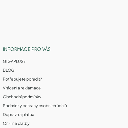
v
n
p
k
í
a
y
v
t
ý
í
p
i
s
u
INFORMACE PRO VÁS
GIGAPLUS+
BLOG
Potřebujete poradit?
Vrácení a reklamace
Obchodní podmínky
Podmínky ochrany osobních údajů
Doprava a platba
On-line platby