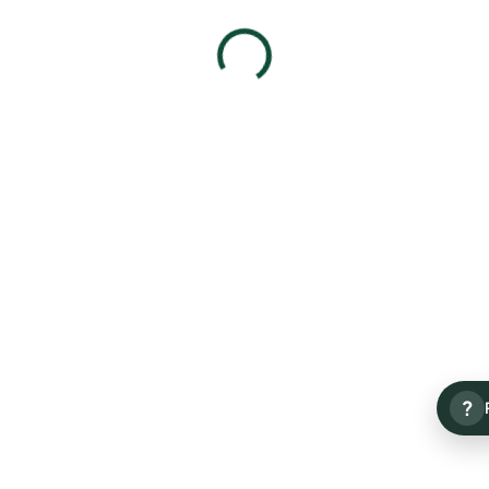
Josef Klír JK042browngold
Josef Klír JK038green
990 Kč
890 Kč
Detail
Detail
?
Josef Klír JK038crystal
Josef Klír JK037demi
890 Kč
890 Kč