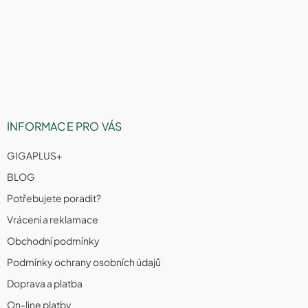
á
á
v
n
p
k
í
a
y
v
t
ý
í
p
i
s
u
INFORMACE PRO VÁS
GIGAPLUS+
BLOG
Potřebujete poradit?
Vrácení a reklamace
Obchodní podmínky
Podmínky ochrany osobních údajů
Doprava a platba
On-line platby