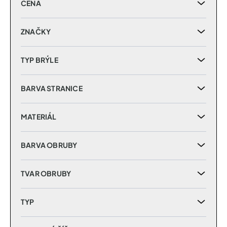
CENA
o
d
u
ZNAČKY
k
t
TYP BRÝLE
ů
BARVA STRANICE
MATERIÁL
BARVA OBRUBY
TVAR OBRUBY
TYP