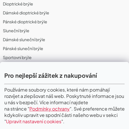
Dioptrické brýle
Dámské dioptrické brýle
Pánské dioptrické brýle
Sluneční brýle
Dámské sluneční brýle
Pánské sluneční brýle
Sportovní brýle
Sportovní sluneční brýle
Pro nejlepší zážitek z nakupování
Sportovní dioptrické brýle
II. Jakost
Používáme soubory cookies, které nám pomáhají
rozvíjet a zlepšovat náš web. Poskytnuté informace jsou
PŘIJÍMÁME ONLINE PLATBY
u nás v bezpečí. Více informací najdete
na stránce "
Podmínky ochrany
". Své preference můžete
kdykoliv upravit ve spodní části našeho webu v sekci
"
Upravit nastavení cookies
".