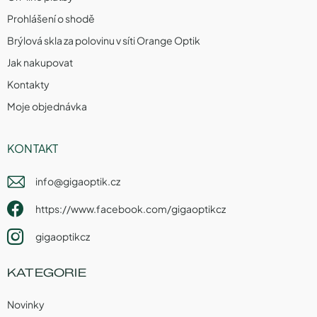
Prohlášení o shodě
Brýlová skla za polovinu v síti Orange Optik
Jak nakupovat
Kontakty
Moje objednávka
KONTAKT
info
@
gigaoptik.cz
https://www.facebook.com/gigaoptikcz
gigaoptikcz
KATEGORIE
Novinky