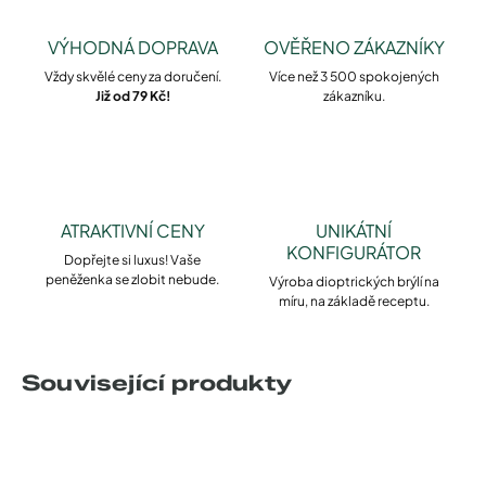
VÝHODNÁ DOPRAVA
OVĚŘENO ZÁKAZNÍKY
Vždy skvělé ceny za doručení.
Více než 3 500 spokojených
Již od 79 Kč!
zákazníku.
ATRAKTIVNÍ CENY
UNIKÁTNÍ
KONFIGURÁTOR
Dopřejte si luxus! Vaše
peněženka se zlobit nebude.
Výroba dioptrických brýlí na
míru, na základě receptu.
Související produkty