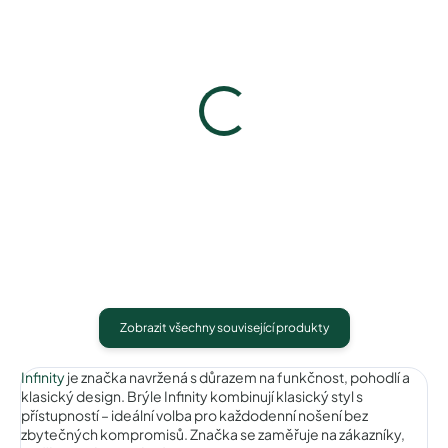
Infinity IC193blue
Infinity IC193brownpink
390 Kč
390 Kč
Detail
Detail
Zobrazit všechny související produkty
Infinity
je značka navržená s důrazem na funkčnost, pohodlí a
klasický design. Brýle Infinity kombinují klasický styl s
přístupností – ideální volba pro každodenní nošení bez
zbytečných kompromisů. Značka se zaměřuje na zákazníky,