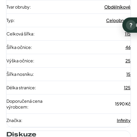
Tvar obruby
:
Obdélníkové
Typ
:
Celoobruba
?
Celková šířka
:
115
Šířka očnice
:
46
Výška očnice
:
25
Šířka nosníku
:
15
Délka stranice
:
125
Doporučená cena
1590 Kč
výrobcem
:
Značka
:
Infinity
Diskuze