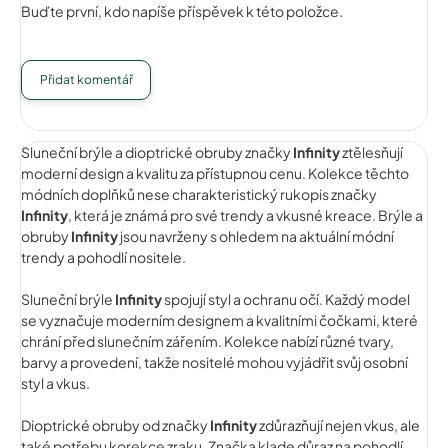
Buďte první, kdo napíše příspěvek k této položce.
Přidat komentář
Sluneční brýle a dioptrické obruby značky
Infinity
ztělesňují
moderní design a kvalitu za přístupnou cenu. Kolekce těchto
módních doplňků nese charakteristický rukopis značky
Infinity
, která je známá pro své trendy a vkusné kreace. Brýle a
obruby
Infinity
jsou navrženy s ohledem na aktuální módní
trendy a pohodlí nositele.
Sluneční brýle
Infinity
spojují styl a ochranu očí. Každý model
se vyznačuje moderním designem a kvalitními čočkami, které
chrání před slunečním zářením. Kolekce nabízí různé tvary,
barvy a provedení, takže nositelé mohou vyjádřit svůj osobní
styl a vkus.
Dioptrické obruby od značky
Infinity
zdůrazňují nejen vkus, ale
také potřebu korekce zraku. Značka klade důraz na pohodlí