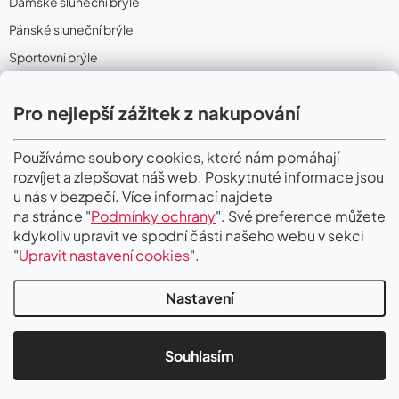
Dámské sluneční brýle
Pánské sluneční brýle
Sportovní brýle
Sportovní sluneční brýle
Pro nejlepší zážitek z nakupování
Sportovní dioptrické brýle
II. Jakost
Používáme soubory cookies, které nám pomáhají
rozvíjet a zlepšovat náš web. Poskytnuté informace jsou
PŘIJÍMÁME ONLINE PLATBY
u nás v bezpečí. Více informací najdete
na stránce "
Podmínky ochrany
". Své preference můžete
kdykoliv upravit ve spodní části našeho webu v sekci
"
Upravit nastavení cookies
".
Nastavení
Copyright 2026
Gigaoptik
. Všechna práva vyhrazena.
Upravit nastavení
cookies
Souhlasím
Vytvořil Shoptet