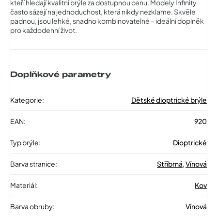
kteří hledají kvalitní brýle za dostupnou cenu. Modely Infinity
často sázejí na jednoduchost, která nikdy nezklame. Skvěle
padnou, jsou lehké, snadno kombinovatelné – ideální doplněk
pro každodenní život.
Doplňkové parametry
Kategorie
:
Dětské dioptrické brýle
EAN
:
920
Typ brýle
:
Dioptrické
Barva stranice
:
Stříbrná
,
Vínová
Materiál
:
Kov
Barva obruby
:
Vínová