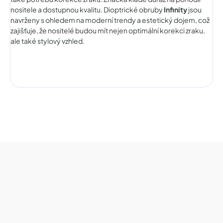
nositele a dostupnou kvalitu. Dioptrické obruby
Infinity
jsou
navrženy s ohledem na moderní trendy a estetický dojem, což
zajišťuje, že nositelé budou mít nejen optimální korekci zraku,
ale také stylový vzhled.
Z
á
p
a
t
í