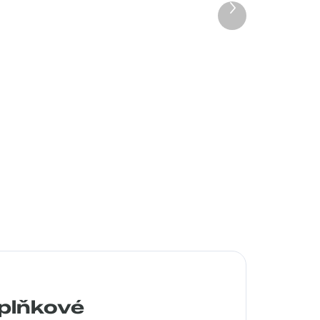
Další
produkt
Pouzdro Vaše optika
50 Kč
Detail
plňkové