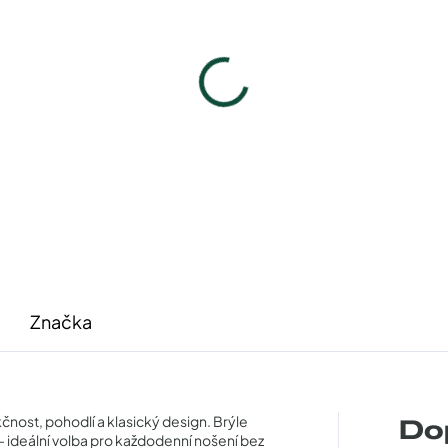
Infinity IC165blue
Pouzdro na zip
640 Kč
50 Kč
Detail
Detail
Značka
čnost, pohodlí a klasický design. Brýle
Do
í – ideální volba pro každodenní nošení bez