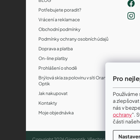
Potřebujete poradit?
Vrácení a reklamace
Obchodní podmínky
Podmínky ochrany osobních údajů
Doprava a platba
On-line platby
Prohlášení o shodě
Pro nejl
Brýlová skla za polovinu v síti Orange
Optik
Jak nakupovat
Používáme s
a zlepšovat
Kontakty
nás v bezpe
Moje objednávka
ochrany
". 
části našeh
Nastaven
Copyright 2026
Gigaoptik
. Všechna práva vyhrazena