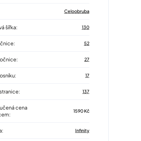
Celoobruba
á šířka
:
130
očnice
:
52
 očnice
:
27
nosníku
:
17
stranice
:
137
učená cena
1590 Kč
cem
:
a
:
Infinity