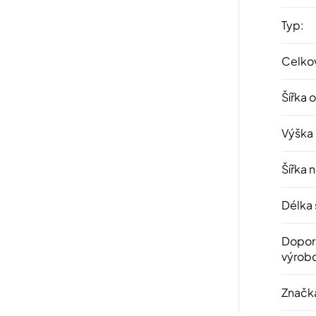
Typ
:
Celkov
Šířka 
Výška
Šířka 
Délka 
Dopor
výrob
Značk