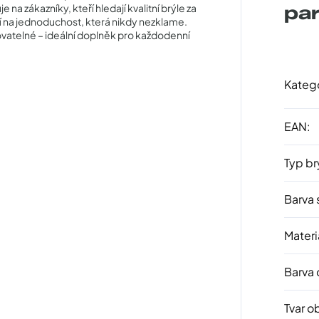
 zákazníky, kteří hledají kvalitní brýle za
pa
í na jednoduchost, která nikdy nezklame.
vatelné – ideální doplněk pro každodenní
Kateg
EAN
:
Typ br
Barva 
Materi
Barva
Tvar o