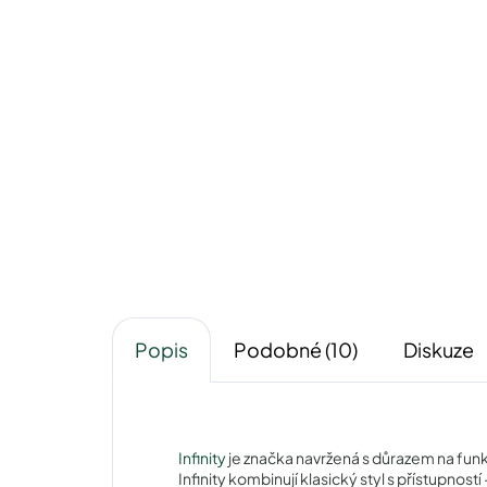
Infinity IC165black
640 Kč
Detail
Popis
Podobné (10)
Diskuze
Infinity
je značka navržená s důrazem na funk
Infinity kombinují klasický styl s přístupnost