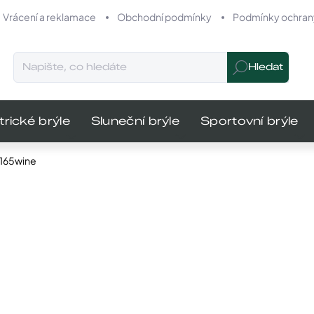
Vrácení a reklamace
Obchodní podmínky
Podmínky ochrany
Hledat
trické brýle
Sluneční brýle
Sportovní brýle
IC165wine
odnocení
Značka:
Infinity
MŮŽEME DO
640 K