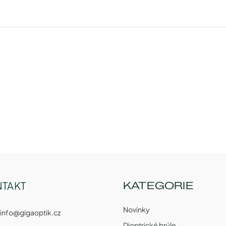
TAKT
KATEGORIE
Novinky
info
@
gigaoptik.cz
Dioptrické brýle