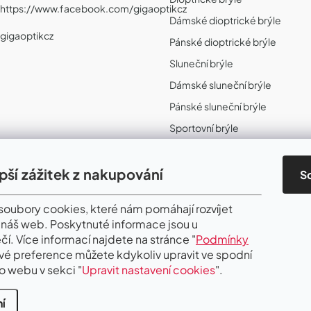
https://www.facebook.com/gigaoptikcz
Dámské dioptrické brýle
gigaoptikcz
Pánské dioptrické brýle
Sluneční brýle
Dámské sluneční brýle
Pánské sluneční brýle
Sportovní brýle
Sportovní sluneční brýle
Sportovní dioptrické brýle
epší zážitek z nakupování
S
II. Jakost
oubory cookies, které nám pomáhají rozvíjet
 náš web. Poskytnuté informace jsou u
čí. Více informací najdete na stránce "
Podmínky
Své preference můžete kdykoliv upravit ve spodní
o webu v sekci "
Upravit nastavení cookies
".
í
.
Upravit nastavení cookies