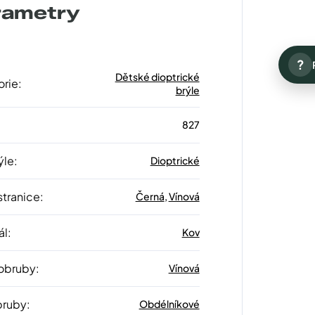
rametry
?
Dětské dioptrické
orie
:
brýle
827
ýle
:
Dioptrické
stranice
:
Černá
,
Vínová
ál
:
Kov
 obruby
:
Vínová
bruby
:
Obdélníkové