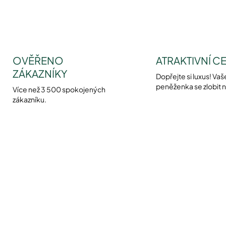
OVĚŘENO
ATRAKTIVNÍ C
ZÁKAZNÍKY
Dopřejte si luxus! Vaš
peněženka se zlobit 
Více než 3 500 spokojených
zákazníku.