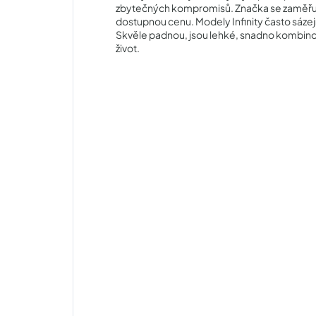
zbytečných kompromisů. Značka se zaměřuje na
dostupnou cenu. Modely Infinity často sázej
Skvěle padnou, jsou lehké, snadno kombino
život.