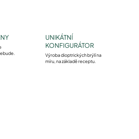
ENY
UNIKÁTNÍ
KONFIGURÁTOR
e
nebude.
Výroba dioptrických brýlí na
míru, na základě receptu.