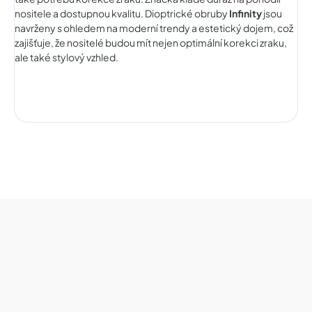
nositele a dostupnou kvalitu. Dioptrické obruby
Infinity
jsou
navrženy s ohledem na moderní trendy a estetický dojem, což
zajišťuje, že nositelé budou mít nejen optimální korekci zraku,
ale také stylový vzhled.
Z
á
p
a
t
í