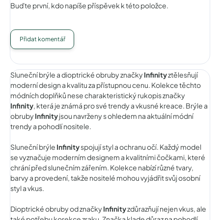
Buďte první, kdo napíše příspěvek k této položce.
Přidat komentář
Sluneční brýle a dioptrické obruby značky
Infinity
ztělesňují
moderní design a kvalitu za přístupnou cenu. Kolekce těchto
módních doplňků nese charakteristický rukopis značky
Infinity
, která je známá pro své trendy a vkusné kreace. Brýle a
obruby
Infinity
jsou navrženy s ohledem na aktuální módní
trendy a pohodlí nositele.
Sluneční brýle
Infinity
spojují styl a ochranu očí. Každý model
se vyznačuje moderním designem a kvalitními čočkami, které
chrání před slunečním zářením. Kolekce nabízí různé tvary,
barvy a provedení, takže nositelé mohou vyjádřit svůj osobní
styl a vkus.
Dioptrické obruby od značky
Infinity
zdůrazňují nejen vkus, ale
také potřebu korekce zraku. Značka klade důraz na pohodlí