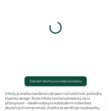
Infinity IC193brownpink
Infinity IC193winesilver
390 Kč
390 Kč
Detail
Detail
Zobrazit všechny související produkty
Infinity
je značka navržená s důrazem na funkčnost, pohodlí a
klasický design. Brýle Infinity kombinují klasický styl s
přístupností – ideální volba pro každodenní nošení bez
zbytečných kompromisů. Značka se zaměřuje na zákazníky,