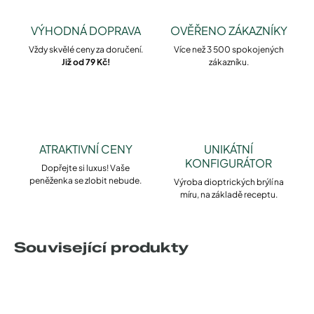
VÝHODNÁ DOPRAVA
OVĚŘENO ZÁKAZNÍKY
Vždy skvělé ceny za doručení.
Více než 3 500 spokojených
Již od 79 Kč!
zákazníku.
ATRAKTIVNÍ CENY
UNIKÁTNÍ
KONFIGURÁTOR
Dopřejte si luxus! Vaše
peněženka se zlobit nebude.
Výroba dioptrických brýlí na
míru, na základě receptu.
Související produkty