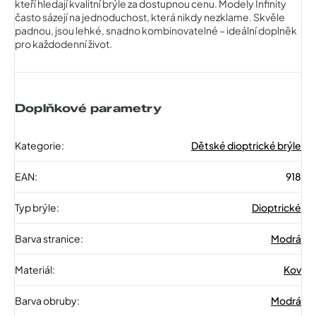
kteří hledají kvalitní brýle za dostupnou cenu. Modely Infinity
často sázejí na jednoduchost, která nikdy nezklame. Skvěle
padnou, jsou lehké, snadno kombinovatelné – ideální doplněk
pro každodenní život.
Doplňkové parametry
Kategorie
:
Dětské dioptrické brýle
EAN
:
918
Typ brýle
:
Dioptrické
Barva stranice
:
Modrá
Materiál
:
Kov
Barva obruby
:
Modrá