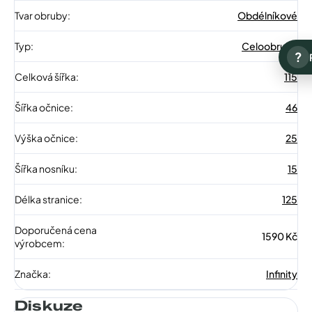
Tvar obruby
:
Obdélníkové
Typ
:
Celoobruba
?
Celková šířka
:
115
Šířka očnice
:
46
Výška očnice
:
25
Šířka nosníku
:
15
Délka stranice
:
125
Doporučená cena
1590 Kč
výrobcem
:
Značka
:
Infinity
Diskuze