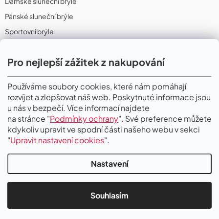
Dámské sluneční brýle
Pánské sluneční brýle
Sportovní brýle
Sportovní sluneční brýle
Pro nejlepší zážitek z nakupování
Sportovní dioptrické brýle
II. Jakost
Používáme soubory cookies, které nám pomáhají
rozvíjet a zlepšovat náš web. Poskytnuté informace jsou
PŘIJÍMÁME ONLINE PLATBY
u nás v bezpečí. Více informací najdete
na stránce "
Podmínky ochrany
". Své preference můžete
kdykoliv upravit ve spodní části našeho webu v sekci
"
Upravit nastavení cookies
".
Nastavení
Copyright 2026
Gigaoptik
. Všechna práva vyhrazena.
Upravit nastavení
cookies
Souhlasím
Vytvořil Shoptet