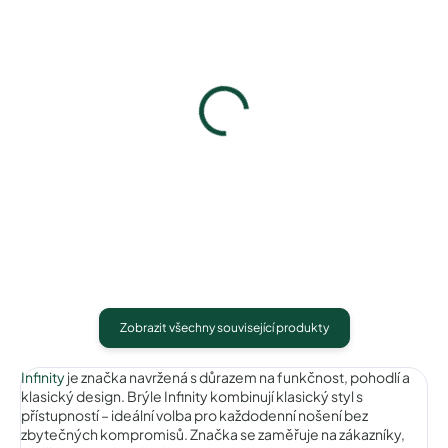
Infinity IC175brown
Infinity IC175green
740 Kč
740 Kč
Detail
Detail
Zobrazit všechny související produkty
Infinity
je značka navržená s důrazem na funkčnost, pohodlí a
klasický design. Brýle Infinity kombinují klasický styl s
přístupností – ideální volba pro každodenní nošení bez
zbytečných kompromisů. Značka se zaměřuje na zákazníky,