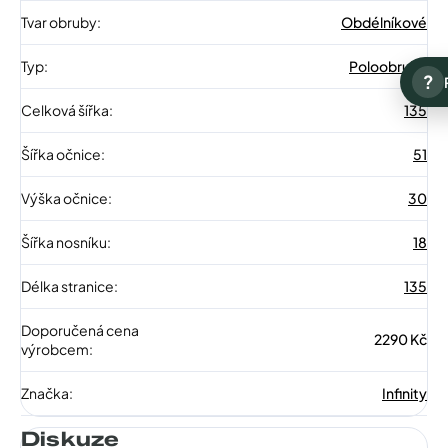
Tvar obruby
:
Obdélníkové
Typ
:
Poloobruba
?
Celková šířka
:
135
Šířka očnice
:
51
Výška očnice
:
30
Šířka nosníku
:
18
Délka stranice
:
135
Doporučená cena
2290 Kč
výrobcem
:
Značka
:
Infinity
Diskuze