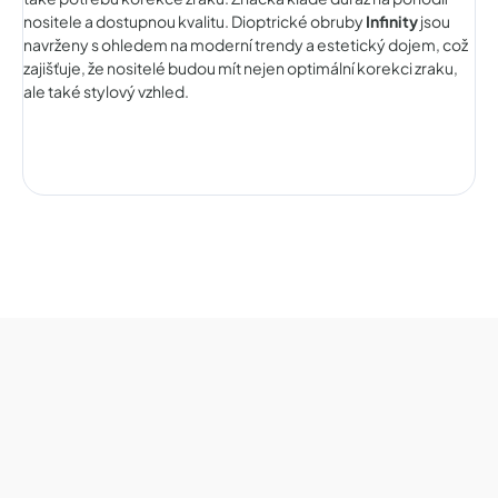
nositele a dostupnou kvalitu. Dioptrické obruby
Infinity
jsou
navrženy s ohledem na moderní trendy a estetický dojem, což
zajišťuje, že nositelé budou mít nejen optimální korekci zraku,
ale také stylový vzhled.
Z
á
p
a
t
í