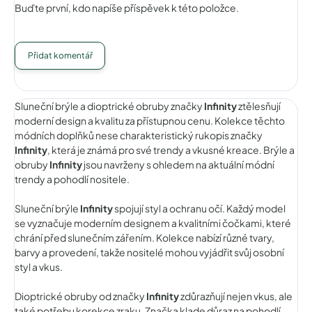
Buďte první, kdo napíše příspěvek k této položce.
Přidat komentář
Sluneční brýle a dioptrické obruby značky
Infinity
ztělesňují
moderní design a kvalitu za přístupnou cenu. Kolekce těchto
módních doplňků nese charakteristický rukopis značky
Infinity
, která je známá pro své trendy a vkusné kreace. Brýle a
obruby
Infinity
jsou navrženy s ohledem na aktuální módní
trendy a pohodlí nositele.
Sluneční brýle
Infinity
spojují styl a ochranu očí. Každý model
se vyznačuje moderním designem a kvalitními čočkami, které
chrání před slunečním zářením. Kolekce nabízí různé tvary,
barvy a provedení, takže nositelé mohou vyjádřit svůj osobní
styl a vkus.
Dioptrické obruby od značky
Infinity
zdůrazňují nejen vkus, ale
také potřebu korekce zraku. Značka klade důraz na pohodlí