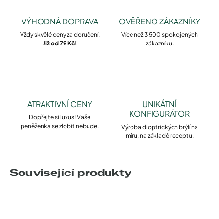
VÝHODNÁ DOPRAVA
OVĚŘENO ZÁKAZNÍKY
Vždy skvělé ceny za doručení.
Více než 3 500 spokojených
Již od 79 Kč!
zákazníku.
ATRAKTIVNÍ CENY
UNIKÁTNÍ
KONFIGURÁTOR
Dopřejte si luxus! Vaše
peněženka se zlobit nebude.
Výroba dioptrických brýlí na
míru, na základě receptu.
Související produkty