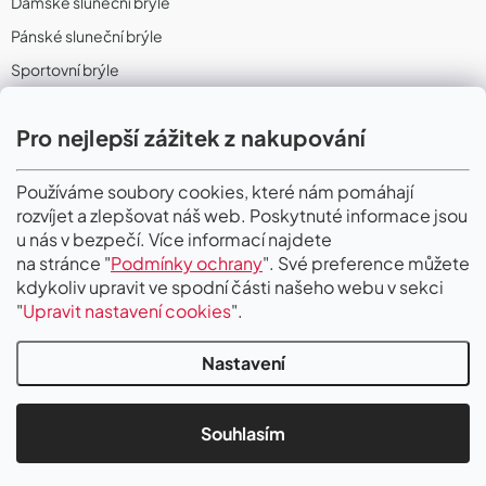
Dámské sluneční brýle
Pánské sluneční brýle
Sportovní brýle
Sportovní sluneční brýle
Pro nejlepší zážitek z nakupování
Sportovní dioptrické brýle
II. Jakost
Používáme soubory cookies, které nám pomáhají
rozvíjet a zlepšovat náš web. Poskytnuté informace jsou
PŘIJÍMÁME ONLINE PLATBY
u nás v bezpečí. Více informací najdete
na stránce "
Podmínky ochrany
". Své preference můžete
kdykoliv upravit ve spodní části našeho webu v sekci
"
Upravit nastavení cookies
".
Nastavení
Copyright 2026
Gigaoptik
. Všechna práva vyhrazena.
Upravit nastavení
cookies
Souhlasím
Vytvořil Shoptet