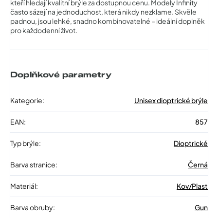
kteří hledají kvalitní brýle za dostupnou cenu. Modely Infinity
často sázejí na jednoduchost, která nikdy nezklame. Skvěle
padnou, jsou lehké, snadno kombinovatelné – ideální doplněk
pro každodenní život.
Doplňkové parametry
Kategorie
:
Unisex dioptrické brýle
EAN
:
857
Typ brýle
:
Dioptrické
Barva stranice
:
Černá
Materiál
:
Kov/Plast
Barva obruby
:
Gun