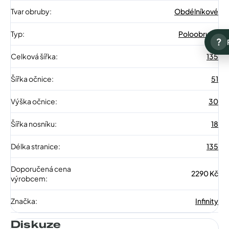
Tvar obruby
:
Obdélníkové
Typ
:
Poloobruba
?
Celková šířka
:
135
Šířka očnice
:
51
Výška očnice
:
30
Šířka nosníku
:
18
Délka stranice
:
135
Doporučená cena
2290 Kč
výrobcem
:
Značka
:
Infinity
Diskuze