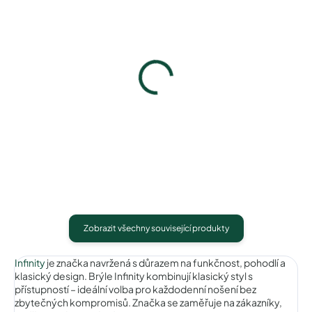
Infinity IC175green
Infinity IC175gun
740 Kč
740 Kč
Detail
Detail
Zobrazit všechny související produkty
Infinity
je značka navržená s důrazem na funkčnost, pohodlí a
klasický design. Brýle Infinity kombinují klasický styl s
přístupností – ideální volba pro každodenní nošení bez
zbytečných kompromisů. Značka se zaměřuje na zákazníky,