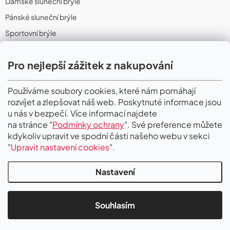
Dámské sluneční brýle
Pánské sluneční brýle
Sportovní brýle
Sportovní sluneční brýle
Pro nejlepší zážitek z nakupování
Sportovní dioptrické brýle
II. Jakost
Používáme soubory cookies, které nám pomáhají
rozvíjet a zlepšovat náš web. Poskytnuté informace jsou
PŘIJÍMÁME ONLINE PLATBY
u nás v bezpečí. Více informací najdete
na stránce "
Podmínky ochrany
". Své preference můžete
kdykoliv upravit ve spodní části našeho webu v sekci
"
Upravit nastavení cookies
".
Nastavení
Copyright 2026
Gigaoptik
. Všechna práva vyhrazena.
Upravit nastavení
cookies
Souhlasím
Vytvořil Shoptet