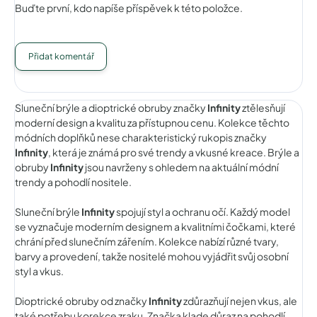
Buďte první, kdo napíše příspěvek k této položce.
Přidat komentář
Sluneční brýle a dioptrické obruby značky
Infinity
ztělesňují
moderní design a kvalitu za přístupnou cenu. Kolekce těchto
módních doplňků nese charakteristický rukopis značky
Infinity
, která je známá pro své trendy a vkusné kreace. Brýle a
obruby
Infinity
jsou navrženy s ohledem na aktuální módní
trendy a pohodlí nositele.
Sluneční brýle
Infinity
spojují styl a ochranu očí. Každý model
se vyznačuje moderním designem a kvalitními čočkami, které
chrání před slunečním zářením. Kolekce nabízí různé tvary,
barvy a provedení, takže nositelé mohou vyjádřit svůj osobní
styl a vkus.
Dioptrické obruby od značky
Infinity
zdůrazňují nejen vkus, ale
také potřebu korekce zraku. Značka klade důraz na pohodlí