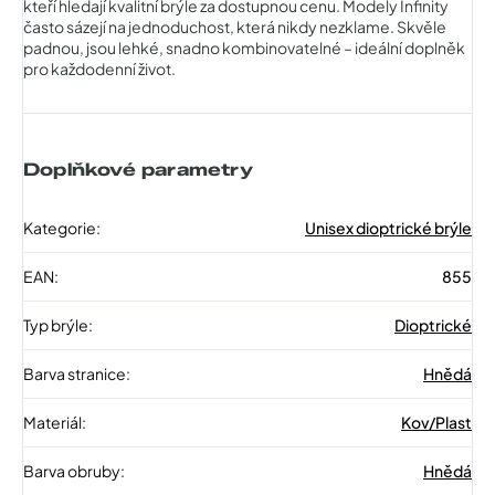
kteří hledají kvalitní brýle za dostupnou cenu. Modely Infinity
často sázejí na jednoduchost, která nikdy nezklame. Skvěle
padnou, jsou lehké, snadno kombinovatelné – ideální doplněk
pro každodenní život.
Doplňkové parametry
Kategorie
:
Unisex dioptrické brýle
EAN
:
855
Typ brýle
:
Dioptrické
Barva stranice
:
Hnědá
Materiál
:
Kov/Plast
Barva obruby
:
Hnědá