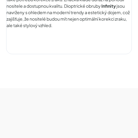
nositele a dostupnou kvalitu. Dioptrické obruby
Infinity
jsou
navrženy s ohledem na moderní trendy a estetický dojem, což
zajišťuje, že nositelé budou mít nejen optimální korekci zraku,
ale také stylový vzhled.
Z
á
p
a
t
í