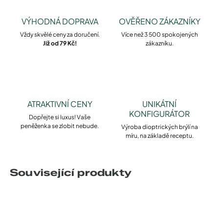
VÝHODNÁ DOPRAVA
OVĚŘENO ZÁKAZNÍKY
Vždy skvělé ceny za doručení.
Více než 3 500 spokojených
Již od 79 Kč!
zákazníku.
ATRAKTIVNÍ CENY
UNIKÁTNÍ
KONFIGURÁTOR
Dopřejte si luxus! Vaše
peněženka se zlobit nebude.
Výroba dioptrických brýlí na
míru, na základě receptu.
Související produkty