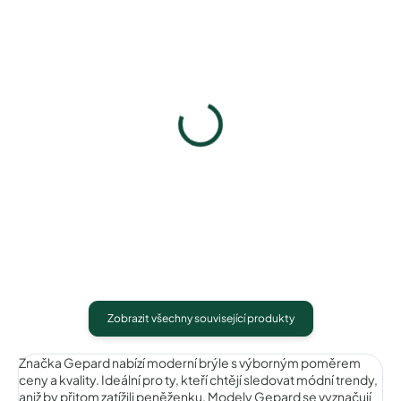
Gepard GP039C1bluegray
Gepard GP039C3blackre
740 Kč
740 Kč
Detail
Detail
Zobrazit všechny související produkty
Značka Gepard nabízí moderní brýle s výborným poměrem
ceny a kvality. Ideální pro ty, kteří chtějí sledovat módní trendy,
aniž by přitom zatížili peněženku. Modely Gepard se vyznačují