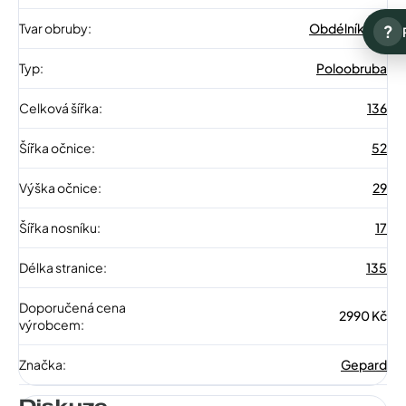
Tvar obruby
:
Obdélníkové
?
Typ
:
Poloobruba
Celková šířka
:
136
Šířka očnice
:
52
Výška očnice
:
29
Šířka nosníku
:
17
Délka stranice
:
135
Doporučená cena
2990 Kč
výrobcem
:
Značka
:
Gepard
Diskuze