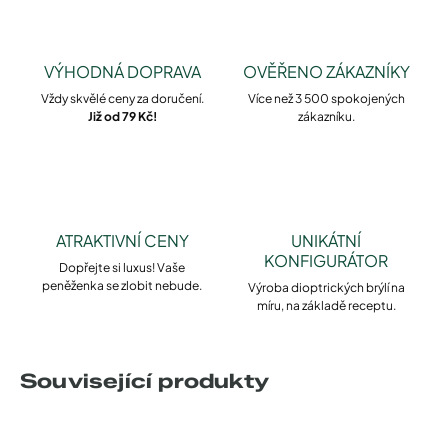
VÝHODNÁ DOPRAVA
OVĚŘENO ZÁKAZNÍKY
Vždy skvělé ceny za doručení.
Více než 3 500 spokojených
Již od 79 Kč!
zákazníku.
ATRAKTIVNÍ CENY
UNIKÁTNÍ
KONFIGURÁTOR
Dopřejte si luxus! Vaše
peněženka se zlobit nebude.
Výroba dioptrických brýlí na
míru, na základě receptu.
Související produkty