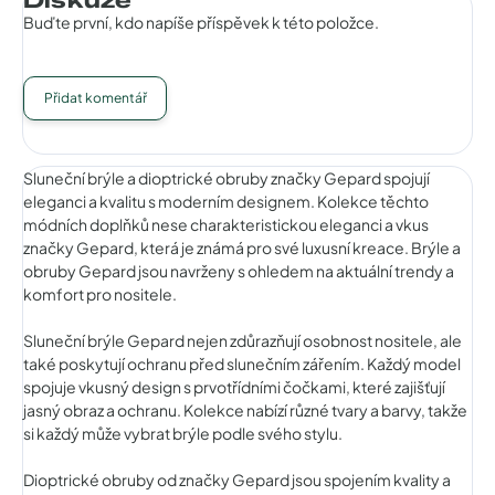
Buďte první, kdo napíše příspěvek k této položce.
Přidat komentář
Sluneční brýle a dioptrické obruby značky Gepard spojují
eleganci a kvalitu s moderním designem. Kolekce těchto
módních doplňků nese charakteristickou eleganci a vkus
značky Gepard, která je známá pro své luxusní kreace. Brýle a
obruby Gepard jsou navrženy s ohledem na aktuální trendy a
komfort pro nositele.
Sluneční brýle Gepard nejen zdůrazňují osobnost nositele, ale
také poskytují ochranu před slunečním zářením. Každý model
spojuje vkusný design s prvotřídními čočkami, které zajišťují
jasný obraz a ochranu. Kolekce nabízí různé tvary a barvy, takže
si každý může vybrat brýle podle svého stylu.
Dioptrické obruby od značky Gepard jsou spojením kvality a