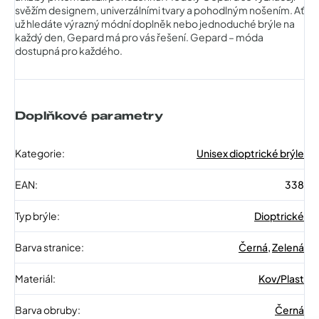
svěžím designem, univerzálními tvary a pohodlným nošením. Ať
už hledáte výrazný módní doplněk nebo jednoduché brýle na
každý den, Gepard má pro vás řešení. Gepard – móda
dostupná pro každého.
Doplňkové parametry
Kategorie
:
Unisex dioptrické brýle
EAN
:
338
Typ brýle
:
Dioptrické
Barva stranice
:
Černá
,
Zelená
Materiál
:
Kov/Plast
Barva obruby
:
Černá