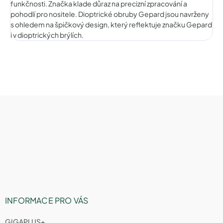
funkčnosti. Značka klade důraz na precizní zpracování a
pohodlí pro nositele. Dioptrické obruby Gepard jsou navrženy
s ohledem na špičkový design, který reflektuje značku Gepard
i v dioptrických brýlích.
Z
á
p
a
t
í
INFORMACE PRO VÁS
GIGAPLUS+