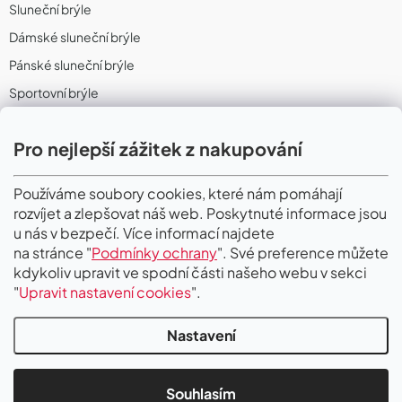
Sluneční brýle
Dámské sluneční brýle
Pánské sluneční brýle
Sportovní brýle
Sportovní sluneční brýle
Pro nejlepší zážitek z nakupování
Sportovní dioptrické brýle
II. Jakost
Používáme soubory cookies, které nám pomáhají
rozvíjet a zlepšovat náš web. Poskytnuté informace jsou
PŘIJÍMÁME ONLINE PLATBY
u nás v bezpečí. Více informací najdete
na stránce "
Podmínky ochrany
". Své preference můžete
kdykoliv upravit ve spodní části našeho webu v sekci
"
Upravit nastavení cookies
".
Nastavení
Copyright 2026
Gigaoptik
. Všechna práva vyhrazena.
Upravit nastavení
cookies
Souhlasím