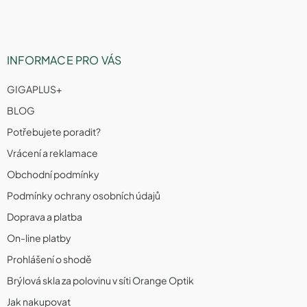
p
i
s
u
INFORMACE PRO VÁS
GIGAPLUS+
BLOG
Potřebujete poradit?
Vrácení a reklamace
Obchodní podmínky
Podmínky ochrany osobních údajů
Doprava a platba
On-line platby
Prohlášení o shodě
Brýlová skla za polovinu v síti Orange Optik
Jak nakupovat