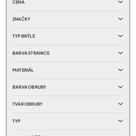
CENA
o
d
u
ZNAČKY
k
t
TYP BRÝLE
ů
BARVA STRANICE
MATERIÁL
BARVA OBRUBY
TVAR OBRUBY
TYP