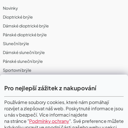
Novinky
Dioptrické brýle
Dámské dioptrické brýle
Pánské dioptrické brýle
Sluneční brýle
Dámské sluneční brýle
Pánské sluneční brýle
Sportovní brýle
Sportovní sluneční brýle
Pro nejlepší zážitek z nakupování
Sportovní dioptrické brýle
II. Jakost
Používáme soubory cookies, které nám pomáhají
rozvíjet a zlepšovat náš web. Poskytnuté informace jsou
PŘIJÍMÁME ONLINE PLATBY
u nás v bezpečí. Více informací najdete
na stránce "
Podmínky ochrany
". Své preference můžete
kdykoliv upravit ve spodní části našeho webu v sekci