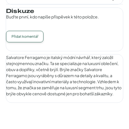
Diskuze
Buďte první, kdo napíše příspěvek k této položce.
Přidat komentář
Salvatore Ferragamo je italský módní návrhář, který založil
stejnojmennou značku. Ta se specializuje na luxusní oblečení,
obuv a doplňky, včetně brýlí. Brýle značky Salvatore
Ferragamo jsou vyráběny s důrazem na detaily a kvalitu, a
často využívají inovativní materiály a technologie. Vzhledem k
tomu, že značka se zaměřuje na luxusní segment trhu, jsou tyto
brýle obvykle cenově dostupné jen pro bohatší zákazníky.