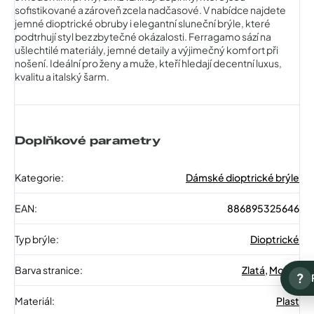
sofistikované a zároveň zcela nadčasové. V nabídce najdete
jemné dioptrické obruby i elegantní sluneční brýle, které
podtrhují styl bez zbytečné okázalosti. Ferragamo sází na
ušlechtilé materiály, jemné detaily a výjimečný komfort při
nošení. Ideální pro ženy a muže, kteří hledají decentní luxus,
kvalitu a italský šarm.
Doplňkové parametry
Kategorie
:
Dámské dioptrické brýle
EAN
:
886895325646
Typ brýle
:
Dioptrické
Barva stranice
:
Zlatá
,
Modrá
?
Materiál
:
Plast