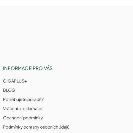
Z
á
p
a
t
í
INFORMACE PRO VÁS
GIGAPLUS+
BLOG
Potřebujete poradit?
Vrácení a reklamace
Obchodní podmínky
Podmínky ochrany osobních údajů