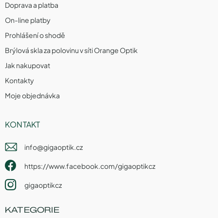
Doprava a platba
On-line platby
Prohlášení o shodě
Brýlová skla za polovinu v síti Orange Optik
Jak nakupovat
Kontakty
Moje objednávka
KONTAKT
info
@
gigaoptik.cz
https://www.facebook.com/gigaoptikcz
gigaoptikcz
KATEGORIE