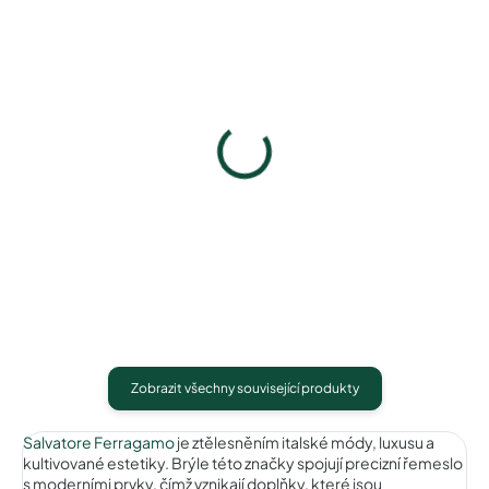
Pouzdro na zip
Pouzdro Vaše optika
50 Kč
50 Kč
Detail
Detail
Zobrazit všechny související produkty
Salvatore Ferragamo
je ztělesněním italské módy, luxusu a
kultivované estetiky. Brýle této značky spojují precizní řemeslo
s moderními prvky, čímž vznikají doplňky, které jsou