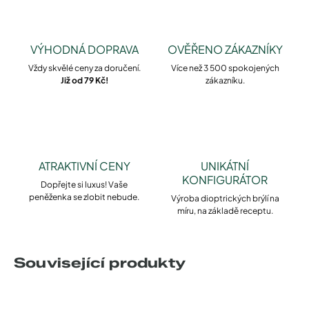
VÝHODNÁ DOPRAVA
OVĚŘENO ZÁKAZNÍKY
Vždy skvělé ceny za doručení.
Více než 3 500 spokojených
Již od 79 Kč!
zákazníku.
ATRAKTIVNÍ CENY
UNIKÁTNÍ
KONFIGURÁTOR
Dopřejte si luxus! Vaše
peněženka se zlobit nebude.
Výroba dioptrických brýlí na
míru, na základě receptu.
Související produkty