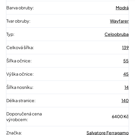
Barva obruby
:
Modrá
Tvar obruby
:
Wayfarer
Typ
:
Celoobruba
Celková šířka
:
139
Šířka očnice
:
55
Výška očnice
:
45
Šířka nosníku
:
14
Délka stranice
:
140
Doporučená cena
6400 Kč
výrobcem
:
Značka
:
Salvatore Ferragamo