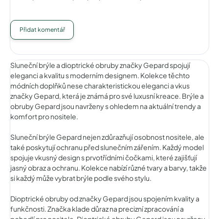
Přidat komentář
Sluneční brýle a dioptrické obruby značky Gepard spojují
eleganci a kvalitu s moderním designem. Kolekce těchto
módních doplňků nese charakteristickou eleganci a vkus
značky Gepard, která je známá pro své luxusní kreace. Brýle a
obruby Gepard jsou navrženy s ohledem na aktuální trendy a
komfort pro nositele.
Sluneční brýle Gepard nejen zdůrazňují osobnost nositele, ale
také poskytují ochranu před slunečním zářením. Každý model
spojuje vkusný design s prvotřídními čočkami, které zajišťují
jasný obraz a ochranu. Kolekce nabízí různé tvary a barvy, takže
si každý může vybrat brýle podle svého stylu.
Dioptrické obruby od značky Gepard jsou spojením kvality a
funkčnosti. Značka klade důraz na precizní zpracování a
pohodlí pro nositele. Dioptrické obruby Gepard jsou navrženy