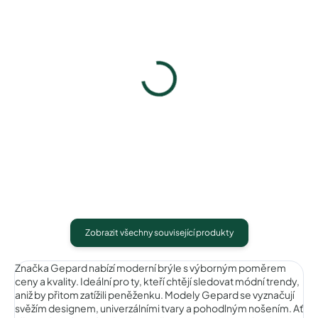
Gepard GP036bluewhite
Gepard GP036purplewhit
740 Kč
740 Kč
Detail
Detail
Zobrazit všechny související produkty
Značka Gepard nabízí moderní brýle s výborným poměrem
ceny a kvality. Ideální pro ty, kteří chtějí sledovat módní trendy,
aniž by přitom zatížili peněženku. Modely Gepard se vyznačují
svěžím designem, univerzálními tvary a pohodlným nošením. Ať