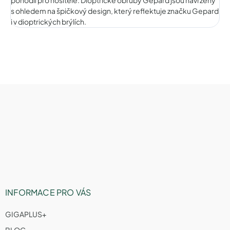
s ohledem na špičkový design, který reflektuje značku Gepard
i v dioptrických brýlích.
Z
á
p
a
t
í
INFORMACE PRO VÁS
GIGAPLUS+
BLOG