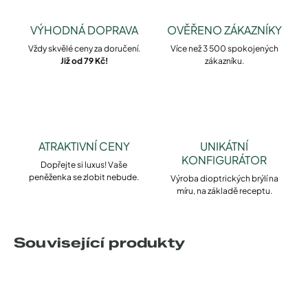
VÝHODNÁ DOPRAVA
OVĚŘENO ZÁKAZNÍKY
Vždy skvělé ceny za doručení.
Více než 3 500 spokojených
Již od 79 Kč!
zákazníku.
ATRAKTIVNÍ CENY
UNIKÁTNÍ
KONFIGURÁTOR
Dopřejte si luxus! Vaše
peněženka se zlobit nebude.
Výroba dioptrických brýlí na
míru, na základě receptu.
Související produkty