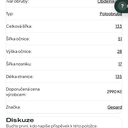
Tvar obruby
:
Obdélníkové
?
Typ
:
Poloobruba
Celková šířka
:
133
Šířka očnice
:
51
Výška očnice
:
28
Šířka nosníku
:
17
Délka stranice
:
135
Doporučená cena
2990 Kč
výrobcem
:
Značka
:
Gepard
Diskuze
Buďte první, kdo napíše příspěvek k této položce.