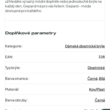
už hledáte výrazný módní doplněk nebo jednoduché brýle na
každý den, Gepard má pro vás řešení. Gepard – móda
dostupná pro každého.
Doplňkové parametry
Kategorie
:
Dámské dioptrické brýle
EAN
:
328
Typ brýle
:
Dioptrické
Barva stranice
:
Černá
,
Bílá
Materiál
:
Kov/Plast
Barva obruby
:
Černá