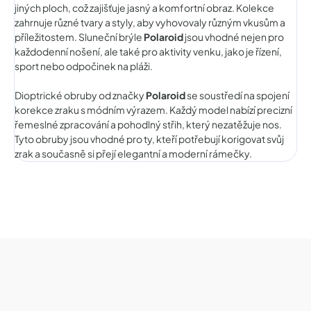
jiných ploch, což zajišťuje jasný a komfortní obraz. Kolekce
zahrnuje různé tvary a styly, aby vyhovovaly různým vkusům a
příležitostem. Sluneční brýle
Polaroid
jsou vhodné nejen pro
každodenní nošení, ale také pro aktivity venku, jako je řízení,
sport nebo odpočinek na pláži.
Dioptrické obruby od značky
Polaroid
se soustředí na spojení
korekce zraku s módním výrazem. Každý model nabízí precizní
řemeslné zpracování a pohodlný střih, který nezatěžuje nos.
Tyto obruby jsou vhodné pro ty, kteří potřebují korigovat svůj
zrak a současně si přejí elegantní a moderní rámečky.
Z
á
p
a
t