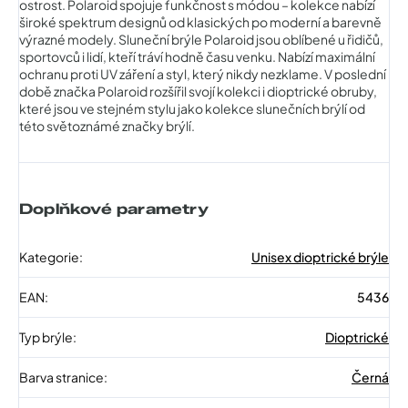
ostrost. Polaroid spojuje funkčnost s módou – kolekce nabízí
široké spektrum designů od klasických po moderní a barevně
výrazné modely. Sluneční brýle Polaroid jsou oblíbené u řidičů,
sportovců i lidí, kteří tráví hodně času venku. Nabízí maximální
ochranu proti UV záření a styl, který nikdy nezklame. V poslední
době značka Polaroid rozšířil svojí kolekci i dioptrické obruby,
které jsou ve stejném stylu jako kolekce slunečních brýlí od
této světoznámé značky brýlí.
Doplňkové parametry
Kategorie
:
Unisex dioptrické brýle
EAN
:
5436
Typ brýle
:
Dioptrické
Barva stranice
:
Černá