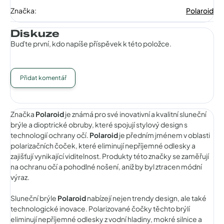
Značka
:
Polaroid
Diskuze
Buďte první, kdo napíše příspěvek k této položce.
Přidat komentář
Značka
Polaroid
je známá pro své inovativní a kvalitní sluneční
brýle a dioptrické obruby, které spojují stylový design s
technologií ochrany očí.
Polaroid
je předním jménem v oblasti
polarizačních čoček, které eliminují nepříjemné odlesky a
zajišťují vynikající viditelnost. Produkty této značky se zaměřují
na ochranu očí a pohodlné nošení, aniž by byl ztracen módní
výraz.
Sluneční brýle
Polaroid
nabízejí nejen trendy design, ale také
technologické inovace. Polarizované čočky těchto brýlí
eliminují nepříjemné odlesky z vodní hladiny, mokré silnice a