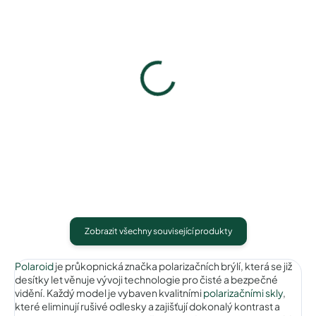
Pouzdro na zip
Pouzdro Vaše optika
50 Kč
50 Kč
Detail
Detail
Zobrazit všechny související produkty
Polaroid
je průkopnická značka polarizačních brýlí, která se již
desítky let věnuje vývoji technologie pro čisté a bezpečné
vidění. Každý model je vybaven kvalitními
polarizačními skly
,
které eliminují rušivé odlesky a zajišťují dokonalý kontrast a