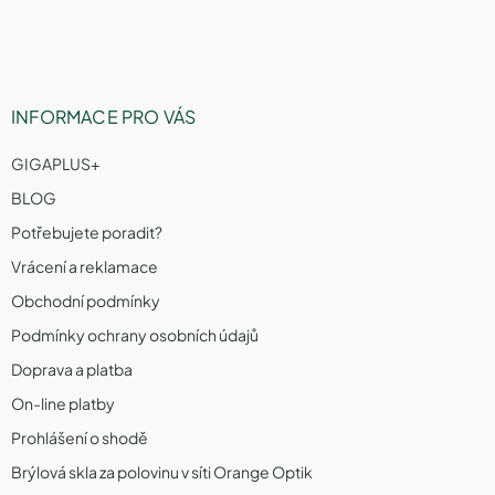
í
INFORMACE PRO VÁS
GIGAPLUS+
BLOG
Potřebujete poradit?
Vrácení a reklamace
Obchodní podmínky
Podmínky ochrany osobních údajů
Doprava a platba
On-line platby
Prohlášení o shodě
Brýlová skla za polovinu v síti Orange Optik