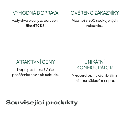
VÝHODNÁ DOPRAVA
OVĚŘENO ZÁKAZNÍKY
Vždy skvělé ceny za doručení.
Více než 3 500 spokojených
Již od 79 Kč!
zákazníku.
ATRAKTIVNÍ CENY
UNIKÁTNÍ
KONFIGURÁTOR
Dopřejte si luxus! Vaše
peněženka se zlobit nebude.
Výroba dioptrických brýlí na
míru, na základě receptu.
Související produkty