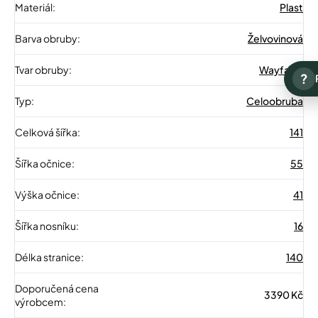
Materiál
:
Plast
Barva obruby
:
Želvovinová
Tvar obruby
:
Wayfarer
?
Typ
:
Celoobruba
Celková šířka
:
141
Šířka očnice
:
55
Výška očnice
:
41
Šířka nosníku
:
16
Délka stranice
:
140
Doporučená cena
3390 Kč
výrobcem
: