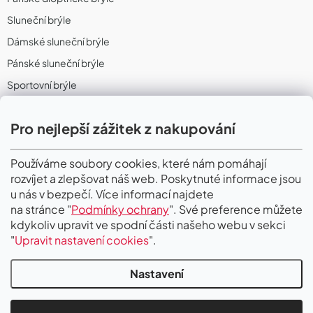
Sluneční brýle
Dámské sluneční brýle
Pánské sluneční brýle
Sportovní brýle
Sportovní sluneční brýle
Pro nejlepší zážitek z nakupování
Sportovní dioptrické brýle
II. Jakost
Používáme soubory cookies, které nám pomáhají
rozvíjet a zlepšovat náš web. Poskytnuté informace jsou
PŘIJÍMÁME ONLINE PLATBY
u nás v bezpečí. Více informací najdete
na stránce "
Podmínky ochrany
". Své preference můžete
kdykoliv upravit ve spodní části našeho webu v sekci
"
Upravit nastavení cookies
".
Nastavení
Copyright 2026
Gigaoptik
. Všechna práva vyhrazena.
Upravit nastavení
cookies