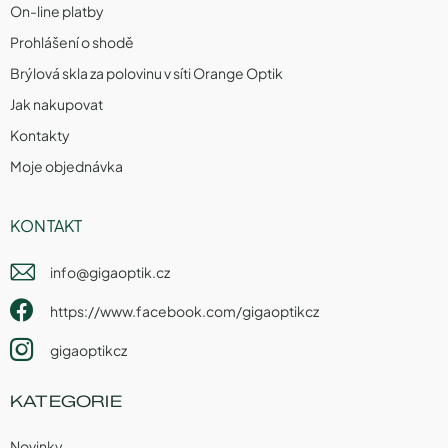
On-line platby
Prohlášení o shodě
Brýlová skla za polovinu v síti Orange Optik
Jak nakupovat
Kontakty
Moje objednávka
KONTAKT
info
@
gigaoptik.cz
https://www.facebook.com/gigaoptikcz
gigaoptikcz
KATEGORIE
Novinky