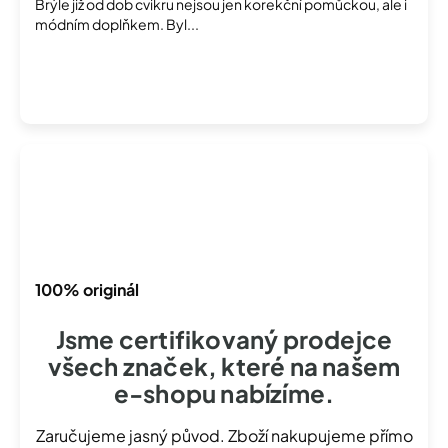
Brýle již od dob cvikru nejsou jen korekční pomůckou, ale i
k
módním doplňkem. Byl...
ů
100% originál
Jsme certifikovaný prodejce
všech značek, které na našem
e-shopu nabízíme.
Zaručujeme jasný původ. Zboží nakupujeme přímo