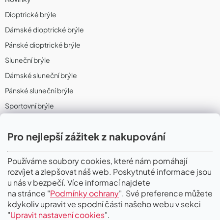
Dioptrické brýle
Dámské dioptrické brýle
Pánské dioptrické brýle
Sluneční brýle
Dámské sluneční brýle
Pánské sluneční brýle
Sportovní brýle
Sportovní sluneční brýle
Pro nejlepší zážitek z nakupování
Sportovní dioptrické brýle
II. Jakost
Používáme soubory cookies, které nám pomáhají
rozvíjet a zlepšovat náš web. Poskytnuté informace jsou
PŘIJÍMÁME ONLINE PLATBY
u nás v bezpečí. Více informací najdete
na stránce "
Podmínky ochrany
". Své preference můžete
kdykoliv upravit ve spodní části našeho webu v sekci
"
Upravit nastavení cookies
".