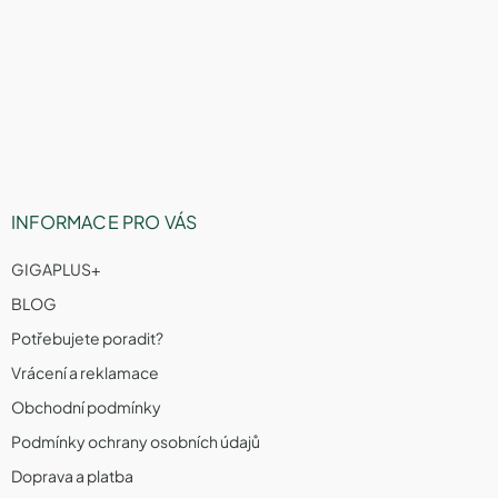
a
á
c
í
p
p
a
r
t
v
í
k
y
v
ý
p
INFORMACE PRO VÁS
i
s
GIGAPLUS+
u
BLOG
Potřebujete poradit?
Vrácení a reklamace
Obchodní podmínky
Podmínky ochrany osobních údajů
Doprava a platba