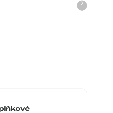
Další
produkt
geh
Pouzdro na zip
50 Kč
Detail
plňkové