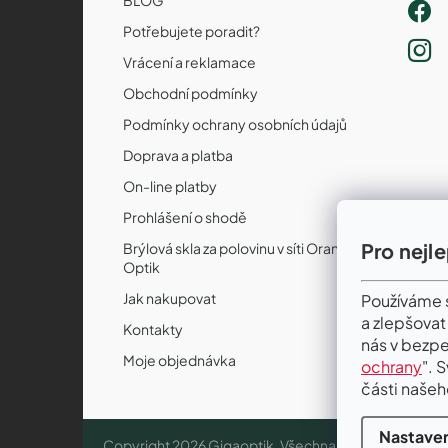
Potřebujete poradit?
Vrácení a reklamace
Obchodní podmínky
Podmínky ochrany osobních údajů
Doprava a platba
On-line platby
Prohlášení o shodě
Pro nejl
Brýlová skla za polovinu v síti Orange
Optik
Jak nakupovat
Používáme s
a zlepšovat
Kontakty
nás v bezpe
Moje objednávka
ochrany
". 
části našeh
Nastaven
Copyright 2026
Gigaoptik
. Všechna práva vyhrazena