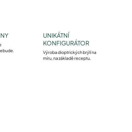
ENY
UNIKÁTNÍ
KONFIGURÁTOR
e
nebude.
Výroba dioptrických brýlí na
míru, na základě receptu.