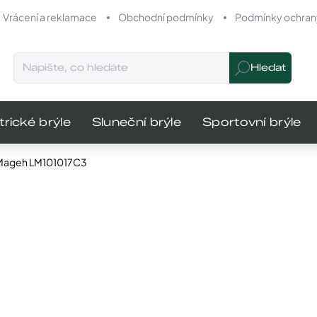
Vrácení a reklamace
Obchodní podmínky
Podmínky ochrany
Hledat
trické brýle
Sluneční brýle
Sportovní brýle
 Mageh LM101017C3
ocení
Značka:
Laresia Mageh
MŮŽEME DO
1 040 