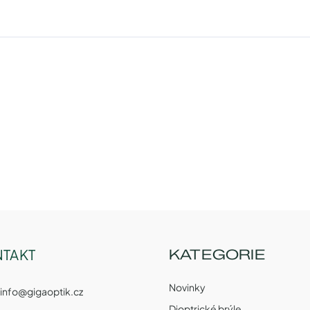
TAKT
KATEGORIE
Novinky
info
@
gigaoptik.cz
Dioptrické brýle