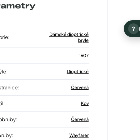
rametry
?
Dámské dioptrické
orie
:
brýle
1607
ýle
:
Dioptrické
stranice
:
Červená
ál
:
Kov
 obruby
:
Červená
bruby
:
Wayfarer