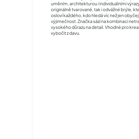
uměním, architekturou i individuálními výraz
originálně tvarované, tak i odvážné brýle, k
osloví každého, kdo hledá víc než jen obyčej
výjimečnost. Značka sází na kombinaci netradi
vysokého důrazu na detail. Vhodné pro kreat
vybočit z davu.