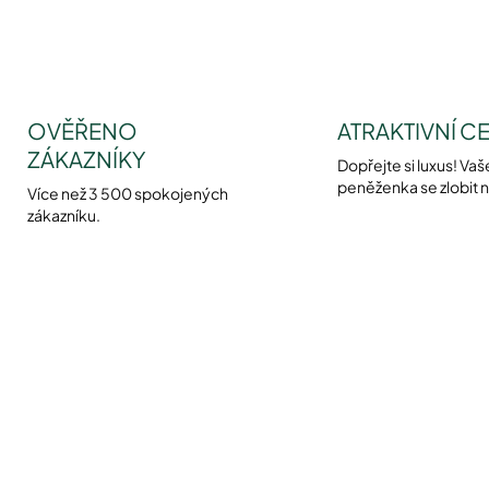
OVĚŘENO
ATRAKTIVNÍ C
ZÁKAZNÍKY
Dopřejte si luxus! Vaš
peněženka se zlobit 
Více než 3 500 spokojených
zákazníku.