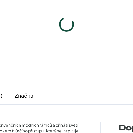
esia Mageh LM101017C2
Pouzdro Laresia Ma
1 040 Kč
329 Kč
Detail
Detail
1)
Značka
onvenčních módních rámců a přináší svěží
Do
dkem tvůrčího přístupu, který se inspiruje