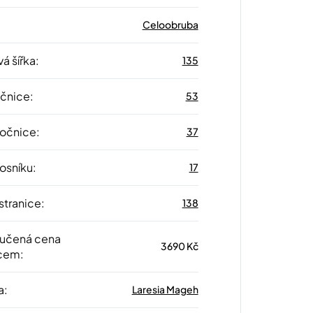
Celoobruba
á šířka
:
135
očnice
:
53
 očnice
:
37
nosníku
:
17
stranice
:
138
učená cena
3690 Kč
cem
:
a
:
Laresia Mageh