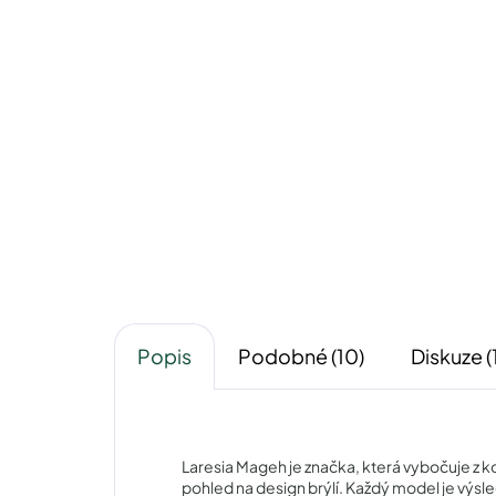
Laresia Mageh LM101017C1
Lar
1 040 Kč
Detail
Popis
Podobné (10)
Diskuze (
Laresia Mageh je značka, která vybočuje z k
pohled na design brýlí. Každý model je výsle