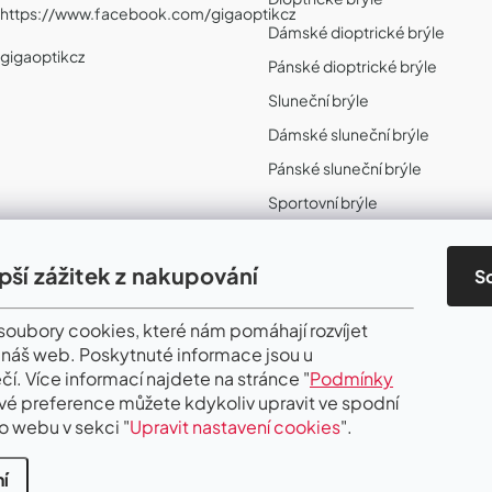
https://www.facebook.com/gigaoptikcz
Dámské dioptrické brýle
gigaoptikcz
Pánské dioptrické brýle
Sluneční brýle
Dámské sluneční brýle
Pánské sluneční brýle
Sportovní brýle
Sportovní sluneční brýle
Sportovní dioptrické brýle
epší zážitek z nakupování
S
II. Jakost
oubory cookies, které nám pomáhají rozvíjet
 náš web. Poskytnuté informace jsou u
čí. Více informací najdete na stránce "
Podmínky
Své preference můžete kdykoliv upravit ve spodní
o webu v sekci "
Upravit nastavení cookies
".
í
.
Upravit nastavení cookies