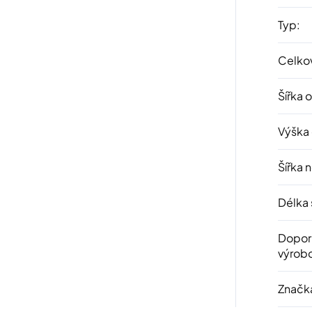
Typ
:
Celkov
Šířka 
Výška
Šířka 
Délka 
Dopor
výrob
Značk