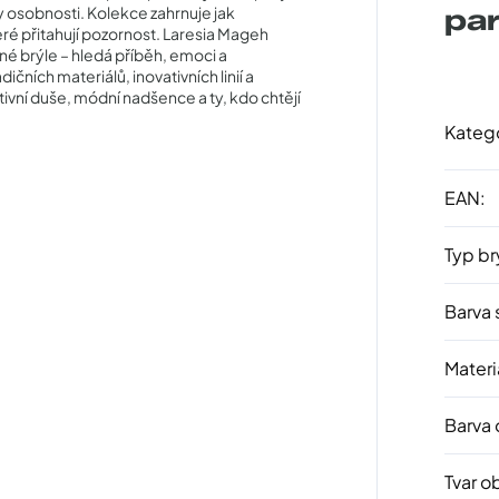
y osobnosti. Kolekce zahrnuje jak
pa
teré přitahují pozornost. Laresia Mageh
né brýle – hledá příběh, emoci a
čních materiálů, inovativních linií a
ivní duše, módní nadšence a ty, kdo chtějí
Kateg
EAN
:
Typ br
Barva 
Materi
Barva
Tvar o