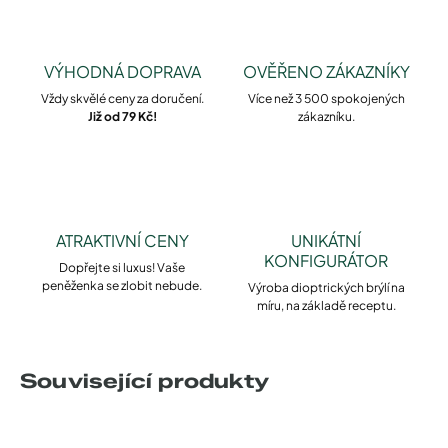
VÝHODNÁ DOPRAVA
OVĚŘENO ZÁKAZNÍKY
Vždy skvělé ceny za doručení.
Více než 3 500 spokojených
Již od 79 Kč!
zákazníku.
ATRAKTIVNÍ CENY
UNIKÁTNÍ
KONFIGURÁTOR
Dopřejte si luxus! Vaše
peněženka se zlobit nebude.
Výroba dioptrických brýlí na
míru, na základě receptu.
Související produkty