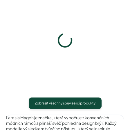
Laresia Mageh LM101017C1
Laresia Mageh LM101017C
1 040 Kč
1 040 Kč
Detail
Detail
Zobrazit všechny související produkty
Laresia Mageh je značka, která vybočuje z konvenčních
módních rámců a přináší svěží pohled na design brýlí. Každý
model je výsledkem tvůrčího přístupu, který se inspiruje