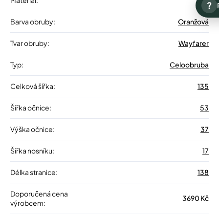
?
Barva obruby
:
Oranžová
Tvar obruby
:
Wayfarer
Typ
:
Celoobruba
Celková šířka
:
135
Šířka očnice
:
53
Výška očnice
:
37
Šířka nosníku
:
17
Délka stranice
:
138
Doporučená cena
3690 Kč
výrobcem
: