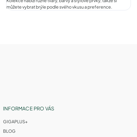
Kolekce nabízí různé tvary, barvy a stylové prvky, takže si
můžete vybrat brýle podle svého vkusu a preference.
Z
á
p
a
t
í
INFORMACE PRO VÁS
GIGAPLUS+
BLOG