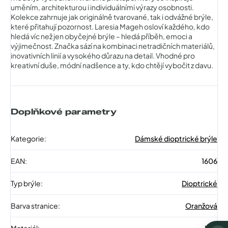
uměním, architekturou i individuálními výrazy osobnosti.
Kolekce zahrnuje jak originálně tvarované, tak i odvážné brýle,
které přitahují pozornost. Laresia Mageh osloví každého, kdo
hledá víc než jen obyčejné brýle – hledá příběh, emoci a
výjimečnost. Značka sází na kombinaci netradičních materiálů,
inovativních linií a vysokého důrazu na detail. Vhodné pro
kreativní duše, módní nadšence a ty, kdo chtějí vybočit z davu.
Doplňkové parametry
Kategorie
:
Dámské dioptrické brýle
EAN
:
1606
Typ brýle
:
Dioptrické
Barva stranice
:
Oranžová
Materiál
:
Kov