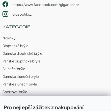
https://www.facebook.com/gigaoptikcz
gigaoptikcz
KATEGORIE
Novinky
Dioptrické brýle
Dámské dioptrické brýle
Pánské dioptrické brýle
Sluneční brýle
Dámské sluneční brýle
Pánské sluneční brýle
Sportovní brýle
Sportovní sluneční brýle
Pro nejlepší zážitek z nakupování
Sportovní dioptrické brýle