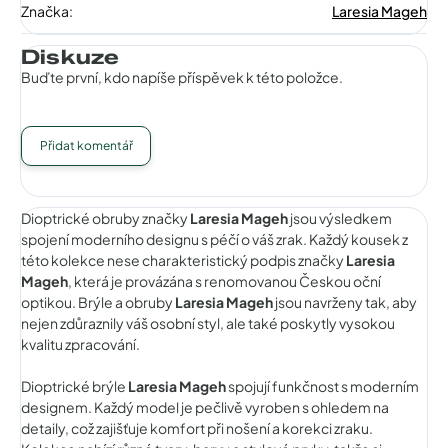
Značka
:
Laresia Mageh
Diskuze
Buďte první, kdo napíše příspěvek k této položce.
Přidat komentář
Dioptrické obruby značky
Laresia Mageh
jsou výsledkem
spojení moderního designu s péčí o váš zrak. Každý kousek z
této kolekce nese charakteristický podpis značky
Laresia
Mageh
, která je provázána s renomovanou Českou oční
optikou. Brýle a obruby
Laresia Mageh
jsou navrženy tak, aby
nejen zdůraznily váš osobní styl, ale také poskytly vysokou
kvalitu zpracování.
Dioptrické brýle
Laresia Mageh
spojují funkčnost s moderním
designem. Každý model je pečlivě vyroben s ohledem na
detaily, což zajišťuje komfort při nošení a korekci zraku.