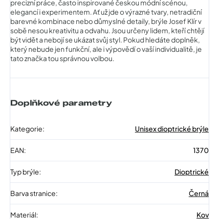
precizní práce, často inspirované českou módní scénou,
elegancí i experimentem. Ať už jde o výrazné tvary, netradiční
barevné kombinace nebo důmyslné detaily, brýle Josef Klír v
sobě nesou kreativitu a odvahu. Jsou určeny lidem, kteří chtějí
být vidět a nebojí se ukázat svůj styl. Pokud hledáte doplněk,
který nebude jen funkční, ale i výpovědí o vaší individualitě, je
tato značka tou správnou volbou.
Doplňkové parametry
Kategorie
:
Unisex dioptrické brýle
EAN
:
1370
Typ brýle
:
Dioptrické
Barva stranice
:
Černá
Materiál
:
Kov