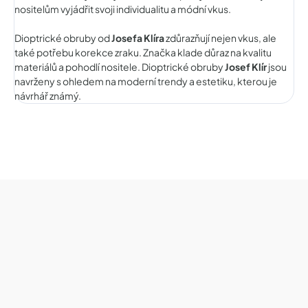
nositelům vyjádřit svoji individualitu a módní vkus.
Dioptrické obruby od
Josefa Klíra
zdůrazňují nejen vkus, ale
také potřebu korekce zraku. Značka klade důraz na kvalitu
materiálů a pohodlí nositele. Dioptrické obruby
Josef Klír
jsou
navrženy s ohledem na moderní trendy a estetiku, kterou je
návrhář známý.
Z
á
p
a
t
í