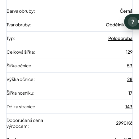
Barva obruby
:
Černá
?
Tvar obruby
:
Obdélníkové
Typ
:
Poloobruba
Celková šířka
:
129
Šířka očnice
:
53
Výška očnice
:
28
Šířka nosníku
:
17
Délka stranice
:
143
Doporučená cena
2990 Kč
výrobcem
: