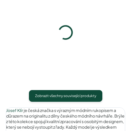
Josef Klír JK003brown
Josef Klír JK003gun
790 Kč
790 Kč
Detail
Detail
Zobrazit všechny související produkty
Josef Klír
je česká značka s výrazným módním rukopisem a
důrazem na originalitu z dílny českého módního návrháře. Brýle
z této kolekce spojují kvalitní zpracování s osobitým designem,
který se nebojí vystoupit z řady. Každý model je výsledkem