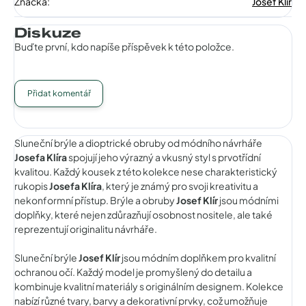
Značka
:
Josef Klir
Diskuze
Buďte první, kdo napíše příspěvek k této položce.
Přidat komentář
Sluneční brýle a dioptrické obruby od módního návrháře
Josefa Klíra
spojují jeho výrazný a vkusný styl s prvotřídní
kvalitou. Každý kousek z této kolekce nese charakteristický
rukopis
Josefa Klíra
, který je známý pro svoji kreativitu a
nekonformní přístup. Brýle a obruby
Josef Klír
jsou módními
doplňky, které nejen zdůrazňují osobnost nositele, ale také
reprezentují originalitu návrháře.
Sluneční brýle
Josef Klír
jsou módním doplňkem pro kvalitní
ochranou očí. Každý model je promyšlený do detailu a
kombinuje kvalitní materiály s originálním designem. Kolekce
nabízí různé tvary, barvy a dekorativní prvky, což umožňuje