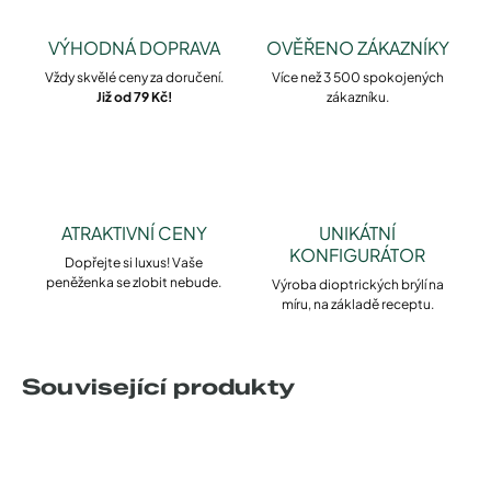
VÝHODNÁ DOPRAVA
OVĚŘENO ZÁKAZNÍKY
Vždy skvělé ceny za doručení.
Více než 3 500 spokojených
Již od 79 Kč!
zákazníku.
ATRAKTIVNÍ CENY
UNIKÁTNÍ
KONFIGURÁTOR
Dopřejte si luxus! Vaše
peněženka se zlobit nebude.
Výroba dioptrických brýlí na
míru, na základě receptu.
Související produkty