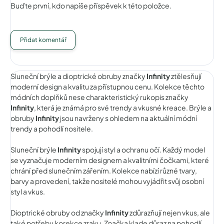
Buďte první, kdo napíše příspěvek k této položce.
Přidat komentář
Sluneční brýle a dioptrické obruby značky
Infinity
ztělesňují
moderní design a kvalitu za přístupnou cenu. Kolekce těchto
módních doplňků nese charakteristický rukopis značky
Infinity
, která je známá pro své trendy a vkusné kreace. Brýle a
obruby
Infinity
jsou navrženy s ohledem na aktuální módní
trendy a pohodlí nositele.
Sluneční brýle
Infinity
spojují styl a ochranu očí. Každý model
se vyznačuje moderním designem a kvalitními čočkami, které
chrání před slunečním zářením. Kolekce nabízí různé tvary,
barvy a provedení, takže nositelé mohou vyjádřit svůj osobní
styl a vkus.
Dioptrické obruby od značky
Infinity
zdůrazňují nejen vkus, ale
také potřebu korekce zraku. Značka klade důraz na pohodlí