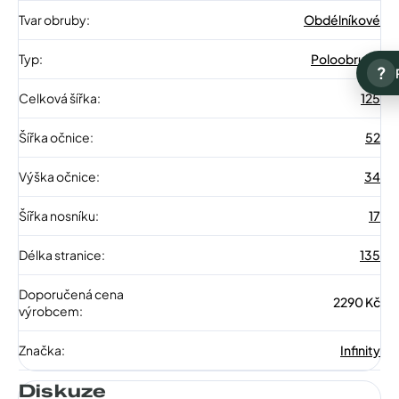
Tvar obruby
:
Obdélníkové
Typ
:
Poloobruba
?
Celková šířka
:
125
Šířka očnice
:
52
Výška očnice
:
34
Šířka nosníku
:
17
Délka stranice
:
135
Doporučená cena
2290 Kč
výrobcem
:
Značka
:
Infinity
Diskuze