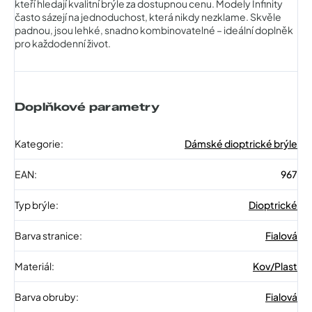
kteří hledají kvalitní brýle za dostupnou cenu. Modely Infinity
často sázejí na jednoduchost, která nikdy nezklame. Skvěle
padnou, jsou lehké, snadno kombinovatelné – ideální doplněk
pro každodenní život.
Doplňkové parametry
Kategorie
:
Dámské dioptrické brýle
EAN
:
967
Typ brýle
:
Dioptrické
Barva stranice
:
Fialová
Materiál
:
Kov/Plast
Barva obruby
:
Fialová