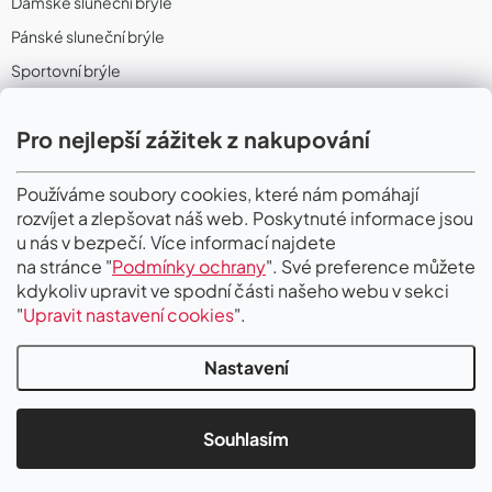
Dámské sluneční brýle
Pánské sluneční brýle
Sportovní brýle
Sportovní sluneční brýle
Pro nejlepší zážitek z nakupování
Sportovní dioptrické brýle
II. Jakost
Používáme soubory cookies, které nám pomáhají
rozvíjet a zlepšovat náš web. Poskytnuté informace jsou
PŘIJÍMÁME ONLINE PLATBY
u nás v bezpečí. Více informací najdete
na stránce "
Podmínky ochrany
". Své preference můžete
kdykoliv upravit ve spodní části našeho webu v sekci
"
Upravit nastavení cookies
".
Nastavení
Copyright 2026
Gigaoptik
. Všechna práva vyhrazena.
Upravit nastavení
cookies
Souhlasím
Vytvořil Shoptet