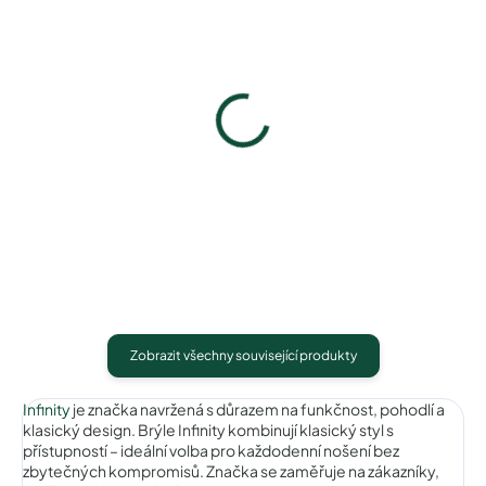
Infinity IC207brown
Infinity IC207wine
640 Kč
640 Kč
Detail
Detail
Zobrazit všechny související produkty
Infinity
je značka navržená s důrazem na funkčnost, pohodlí a
klasický design. Brýle Infinity kombinují klasický styl s
přístupností – ideální volba pro každodenní nošení bez
zbytečných kompromisů. Značka se zaměřuje na zákazníky,