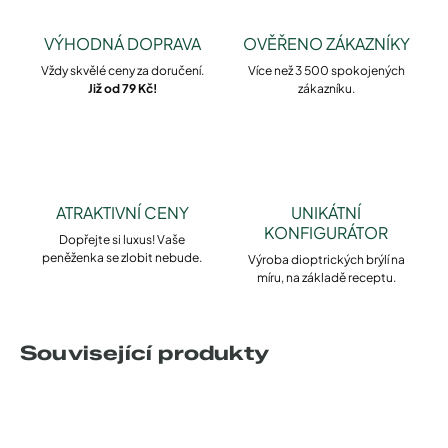
VÝHODNÁ DOPRAVA
OVĚŘENO ZÁKAZNÍKY
Vždy skvělé ceny za doručení.
Více než 3 500 spokojených
Již od 79 Kč!
zákazníku.
ATRAKTIVNÍ CENY
UNIKÁTNÍ
KONFIGURÁTOR
Dopřejte si luxus! Vaše
peněženka se zlobit nebude.
Výroba dioptrických brýlí na
míru, na základě receptu.
Související produkty