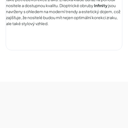
nositele a dostupnou kvalitu. Dioptrické obruby
Infinity
jsou
navrženy s ohledem na moderní trendy a estetický dojem, což
zajišťuje, že nositelé budou mít nejen optimální korekci zraku,
ale také stylový vzhled.
Z
á
p
a
t
í