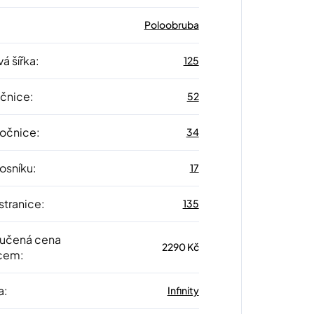
Poloobruba
á šířka
:
125
očnice
:
52
 očnice
:
34
nosníku
:
17
stranice
:
135
učená cena
2290 Kč
cem
:
a
:
Infinity