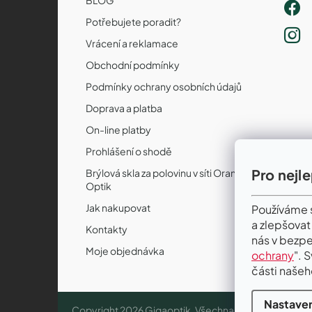
Potřebujete poradit?
Vrácení a reklamace
Obchodní podmínky
Podmínky ochrany osobních údajů
Doprava a platba
On-line platby
Prohlášení o shodě
Pro nejl
Brýlová skla za polovinu v síti Orange
Optik
Jak nakupovat
Používáme s
a zlepšovat
Kontakty
nás v bezpe
Moje objednávka
ochrany
". 
části našeh
Nastaven
Copyright 2026
Gigaoptik
. Všechna práva vyhrazena