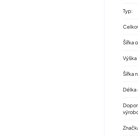
Typ
:
Celkov
Šířka 
Výška
Šířka 
Délka 
Dopor
výrob
Značk