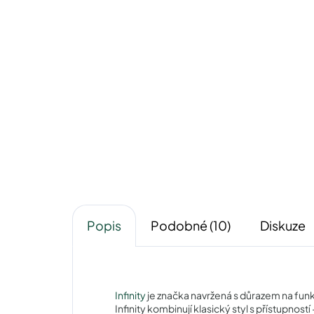
Infinity IC207purple
640 Kč
Detail
Popis
Podobné (10)
Diskuze
Infinity
je značka navržená s důrazem na funk
Infinity kombinují klasický styl s přístupnost