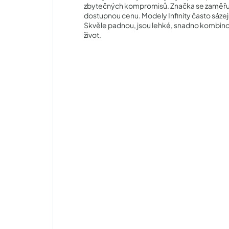
zbytečných kompromisů. Značka se zaměřuje na
dostupnou cenu. Modely Infinity často sázej
Skvěle padnou, jsou lehké, snadno kombino
život.