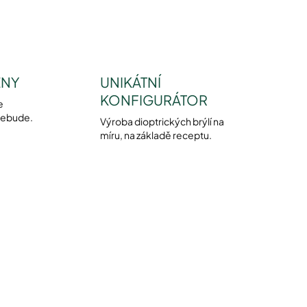
ENY
UNIKÁTNÍ
KONFIGURÁTOR
e
nebude.
Výroba dioptrických brýlí na
míru, na základě receptu.