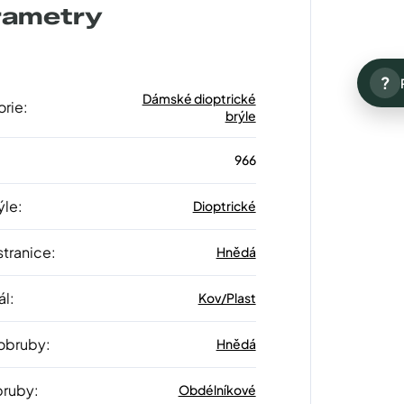
rametry
?
Dámské dioptrické
orie
:
brýle
966
ýle
:
Dioptrické
stranice
:
Hnědá
ál
:
Kov/Plast
 obruby
:
Hnědá
bruby
:
Obdélníkové