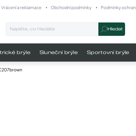
Vrácení a reklamace
Obchodní podmínky
Podmínky ochrany
Hledat
trické brýle
Sluneční brýle
Sportovní brýle
 IC207brown
odnocení
Značka:
Infinity
MŮŽEME DO
640 K