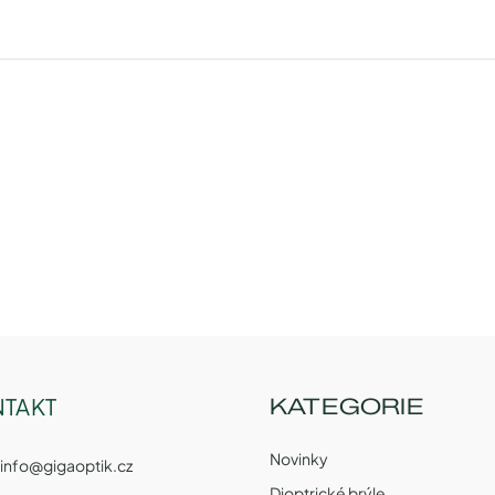
TAKT
KATEGORIE
Novinky
info
@
gigaoptik.cz
Dioptrické brýle