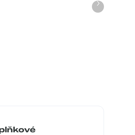
Další
produkt
Pouzdro Vaše optika
50 Kč
Detail
plňkové