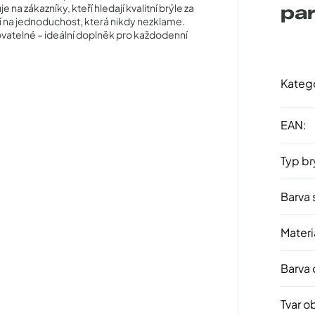
 zákazníky, kteří hledají kvalitní brýle za
pa
í na jednoduchost, která nikdy nezklame.
vatelné – ideální doplněk pro každodenní
Kateg
EAN
:
Typ br
Barva 
Materi
Barva
Tvar o