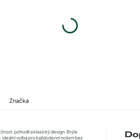
Infinity IC207wine
Pouzdro na zip
640 Kč
50 Kč
Detail
Detail
Značka
čnost, pohodlí a klasický design. Brýle
Do
í – ideální volba pro každodenní nošení bez