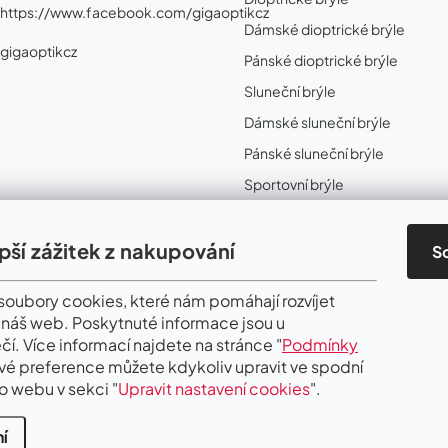
https://www.facebook.com/gigaoptikcz
Dámské dioptrické brýle
gigaoptikcz
Pánské dioptrické brýle
Sluneční brýle
Dámské sluneční brýle
Pánské sluneční brýle
Sportovní brýle
Sportovní sluneční brýle
Sportovní dioptrické brýle
epší zážitek z nakupování
S
II. Jakost
oubory cookies, které nám pomáhají rozvíjet
 náš web. Poskytnuté informace jsou u
čí. Více informací najdete na stránce "
Podmínky
Své preference můžete kdykoliv upravit ve spodní
o webu v sekci "
Upravit nastavení cookies
".
í
.
Upravit nastavení cookies