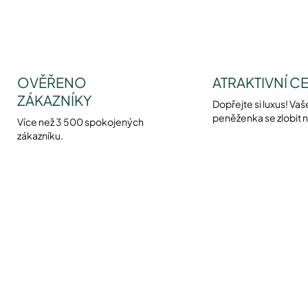
OVĚŘENO
ATRAKTIVNÍ C
ZÁKAZNÍKY
Dopřejte si luxus! Vaš
peněženka se zlobit 
Více než 3 500 spokojených
zákazníku.