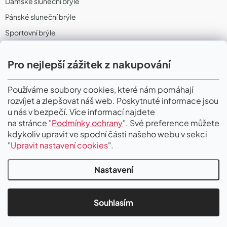
Dámské sluneční brýle
Pánské sluneční brýle
Sportovní brýle
Sportovní sluneční brýle
Pro nejlepší zážitek z nakupování
Sportovní dioptrické brýle
II. Jakost
Používáme soubory cookies, které nám pomáhají
rozvíjet a zlepšovat náš web. Poskytnuté informace jsou
PŘIJÍMÁME ONLINE PLATBY
u nás v bezpečí. Více informací najdete
na stránce "
Podmínky ochrany
". Své preference můžete
kdykoliv upravit ve spodní části našeho webu v sekci
"
Upravit nastavení cookies
".
Nastavení
Copyright 2026
Gigaoptik
. Všechna práva vyhrazena.
Upravit nastavení
cookies
Souhlasím
Vytvořil Shoptet