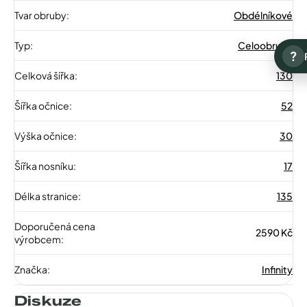
Tvar obruby
:
Obdélníkové
Typ
:
Celoobruba
?
Celková šířka
:
130
Šířka očnice
:
52
Výška očnice
:
30
Šířka nosníku
:
17
Délka stranice
:
135
Doporučená cena
2590 Kč
výrobcem
:
Značka
:
Infinity
Diskuze