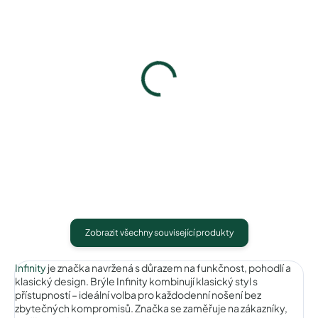
Infinity IC197blackturquoi...
Infinity IC197purplemauv
740 Kč
740 Kč
Detail
Detail
Zobrazit všechny související produkty
Infinity
je značka navržená s důrazem na funkčnost, pohodlí a
klasický design. Brýle Infinity kombinují klasický styl s
přístupností – ideální volba pro každodenní nošení bez
zbytečných kompromisů. Značka se zaměřuje na zákazníky,