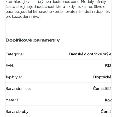
kteří hledají kvalitní brýle za dostupnou cenu. Modely Infinity
často sázejí na jednoduchost, která nikdy nezklame. Skvěle
padnou, jsou lehké, snadno kombinovatelné – ideální doplněk
pro každodenní život.
Doplňkové parametry
Kategorie
:
Dámské dioptrické brýle
EAN
:
933
Typ brýle
:
Dioptrické
Barva stranice
:
Černá
,
Bílá
Materiál
:
Kov
Barva obruby
:
Černá