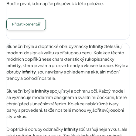
Buďte první, kdo napíše příspěvek k této položce.
Přidat komentář
Sluneční brýle a dioptrické obruby značky
Infinity
ztělesňují
moderní design a kvalitu za přístupnou cenu. Kolekce těchto
módních doplňků nese charakteristický rukopis značky
Infinity
, která je známá pro své trendy a vkusné kreace. Brýle a
obruby
Infinity
jsou navrženy s ohledem na aktuální módní
trendy a pohodlí nositele.
Sluneční brýle
Infinity
spojují styl a ochranu očí. Každý model
se vyznačuje moderním designem a kvalitními čočkami, které
chrání před slunečním zářením. Kolekce nabízí různé tvary,
barvy a provedení, takže nositelé mohou vyjádřit svůj osobní
styl a vkus.
Dioptrické obruby od značky
Infinity
zdůrazňují nejen vkus, ale
také potřebu korekce zraku. Značka klade důraz na pohodlí