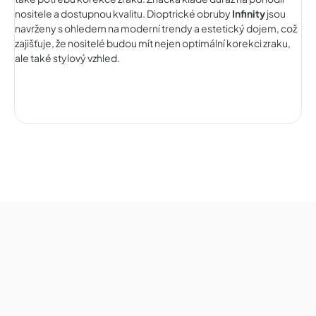
nositele a dostupnou kvalitu. Dioptrické obruby
Infinity
jsou
navrženy s ohledem na moderní trendy a estetický dojem, což
zajišťuje, že nositelé budou mít nejen optimální korekci zraku,
ale také stylový vzhled.
Z
á
p
a
t
í