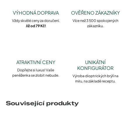
VÝHODNÁ DOPRAVA
OVĚŘENO ZÁKAZNÍKY
Vždy skvělé ceny za doručení.
Více než 3 500 spokojených
Již od 79 Kč!
zákazníku.
ATRAKTIVNÍ CENY
UNIKÁTNÍ
KONFIGURÁTOR
Dopřejte si luxus! Vaše
peněženka se zlobit nebude.
Výroba dioptrických brýlí na
míru, na základě receptu.
Související produkty