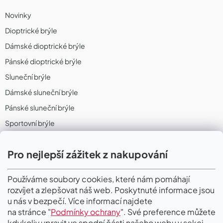
Novinky
Dioptrické brýle
Dámské dioptrické brýle
Pánské dioptrické brýle
Sluneční brýle
Dámské sluneční brýle
Pánské sluneční brýle
Sportovní brýle
Sportovní sluneční brýle
Pro nejlepší zážitek z nakupování
Sportovní dioptrické brýle
II. Jakost
Používáme soubory cookies, které nám pomáhají
rozvíjet a zlepšovat náš web. Poskytnuté informace jsou
PŘIJÍMÁME ONLINE PLATBY
u nás v bezpečí. Více informací najdete
na stránce "
Podmínky ochrany
". Své preference můžete
kdykoliv upravit ve spodní části našeho webu v sekci