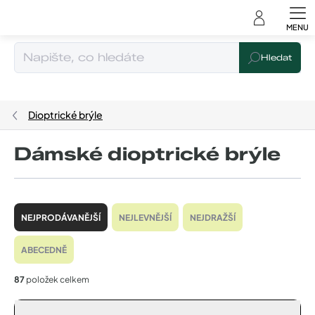
Čeština
Přejít
na
obsah
Hledat
Dioptrické brýle
Dámské dioptrické brýle
Ř
a
NEJPRODÁVANĚJŠÍ
NEJLEVNĚJŠÍ
NEJDRAŽŠÍ
z
e
ABECEDNĚ
n
í
87
položek celkem
p
r