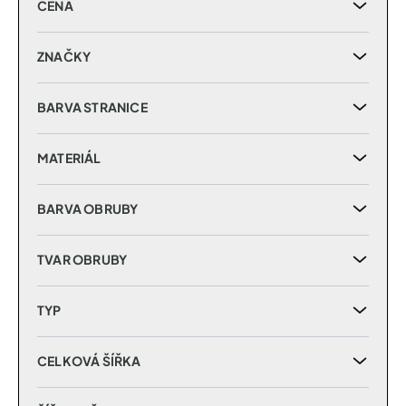
CENA
o
d
u
ZNAČKY
k
t
BARVA STRANICE
ů
MATERIÁL
BARVA OBRUBY
TVAR OBRUBY
TYP
CELKOVÁ ŠÍŘKA