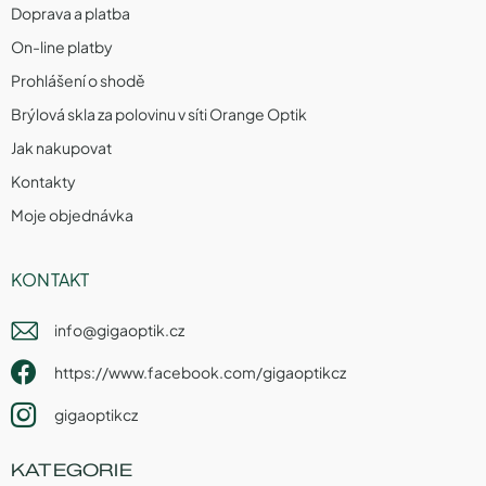
Doprava a platba
On-line platby
Prohlášení o shodě
Brýlová skla za polovinu v síti Orange Optik
Jak nakupovat
Kontakty
Moje objednávka
KONTAKT
info
@
gigaoptik.cz
https://www.facebook.com/gigaoptikcz
gigaoptikcz
KATEGORIE