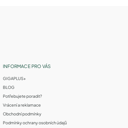
í
o
p
v
Z
r
á
á
v
n
p
k
í
a
y
v
t
ý
í
p
i
s
u
INFORMACE PRO VÁS
GIGAPLUS+
BLOG
Potřebujete poradit?
Vrácení a reklamace
Obchodní podmínky
Podmínky ochrany osobních údajů