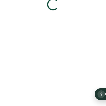
790 Kč
790 Kč
Detail
Detail
Vesper&James VJ117brown
Vesper&James
VJ117blackwhi...
790 Kč
790 Kč
?
Detail
Detail