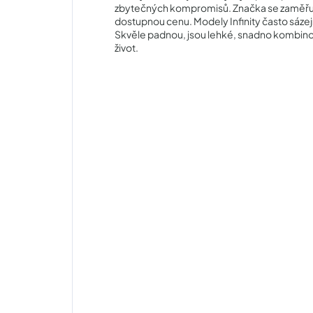
zbytečných kompromisů. Značka se zaměřuje na
dostupnou cenu. Modely Infinity často sázej
Skvěle padnou, jsou lehké, snadno kombino
život.