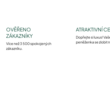
OVĚŘENO
ATRAKTIVNÍ C
ZÁKAZNÍKY
Dopřejte si luxus! Vaš
peněženka se zlobit 
Více než 3 500 spokojených
zákazníku.