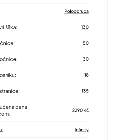
Poloobruba
á šířka
:
130
očnice
:
50
 očnice
:
30
nosníku
:
18
stranice
:
135
učená cena
2290 Kč
cem
:
a
:
Infinity