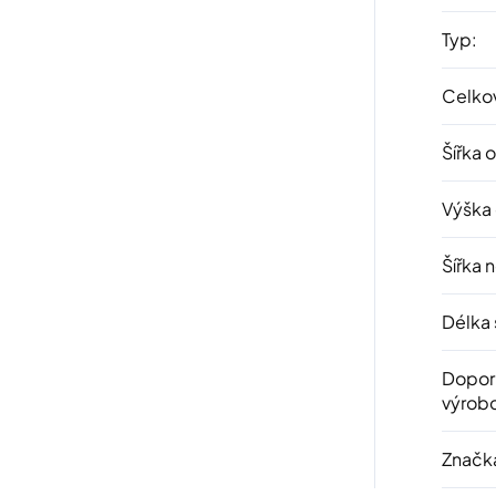
Typ
:
Celkov
Šířka 
Výška
Šířka 
Délka 
Dopor
výrob
Značk