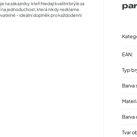
 zákazníky, kteří hledají kvalitní brýle za
pa
í na jednoduchost, která nikdy nezklame.
vatelné – ideální doplněk pro každodenní
Kateg
EAN
:
Typ br
Barva 
Materi
Barva
Tvar o