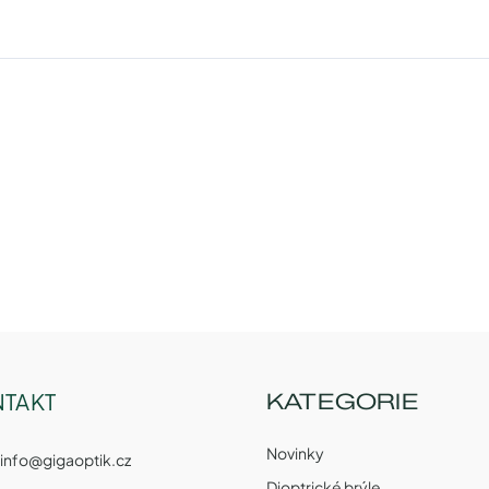
TAKT
KATEGORIE
Novinky
info
@
gigaoptik.cz
Dioptrické brýle