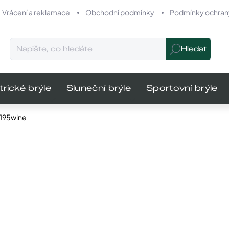
Vrácení a reklamace
Obchodní podmínky
Podmínky ochrany
Hledat
trické brýle
Sluneční brýle
Sportovní brýle
IC195wine
odnocení
Značka:
Infinity
MŮŽEME DO
740 K