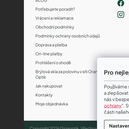
Potřebujete poradit?
Vrácení a reklamace
Obchodní podmínky
Podmínky ochrany osobních údajů
Doprava a platba
On-line platby
Prohlášení o shodě
Pro nejl
Brýlová skla za polovinu v síti Orange
Optik
Jak nakupovat
Používáme s
a zlepšovat
Kontakty
nás v bezpe
Moje objednávka
ochrany
". 
části našeh
Nastaven
Copyright 2026
Gigaoptik
. Všechna práva vyhrazena