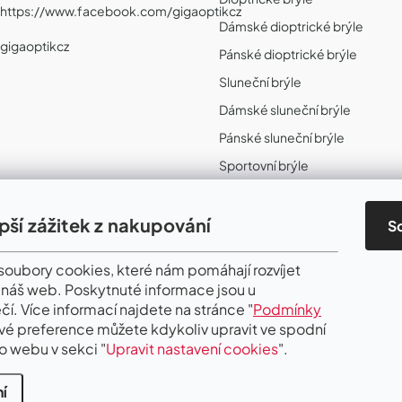
https://www.facebook.com/gigaoptikcz
Dámské dioptrické brýle
gigaoptikcz
Pánské dioptrické brýle
Sluneční brýle
Dámské sluneční brýle
Pánské sluneční brýle
Sportovní brýle
Sportovní sluneční brýle
Sportovní dioptrické brýle
epší zážitek z nakupování
S
II. Jakost
oubory cookies, které nám pomáhají rozvíjet
 náš web. Poskytnuté informace jsou u
čí. Více informací najdete na stránce "
Podmínky
Své preference můžete kdykoliv upravit ve spodní
o webu v sekci "
Upravit nastavení cookies
".
í
.
Upravit nastavení cookies