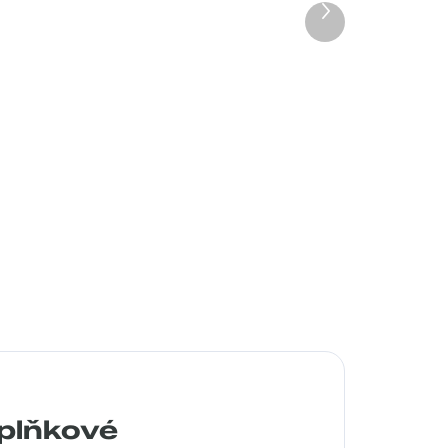
Další
produkt
Pouzdro Vaše optika
50 Kč
Detail
plňkové