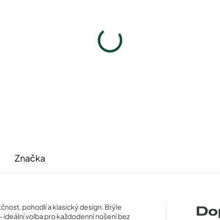
Infinity IC195purple
Pouzdro na zip
740 Kč
50 Kč
Detail
Detail
Značka
čnost, pohodlí a klasický design. Brýle
Do
í – ideální volba pro každodenní nošení bez