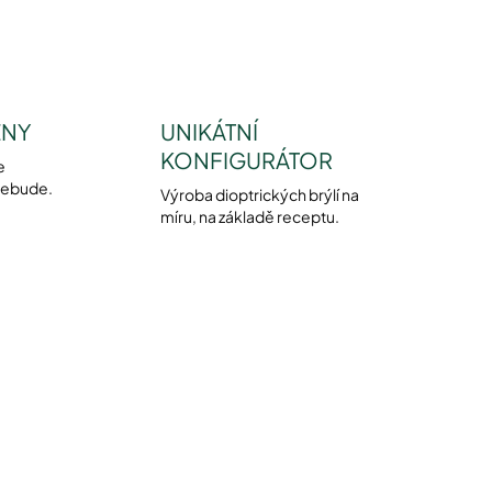
ENY
UNIKÁTNÍ
KONFIGURÁTOR
e
nebude.
Výroba dioptrických brýlí na
míru, na základě receptu.