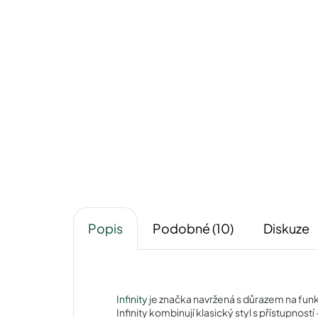
Infinity IC195brown
740 Kč
Detail
Popis
Podobné (10)
Diskuze
Infinity
je značka navržená s důrazem na funk
Infinity kombinují klasický styl s přístupnost