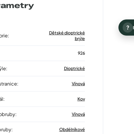
rametry
?
Dětské dioptrické
orie
:
brýle
926
ýle
:
Dioptrické
stranice
:
Vínová
ál
:
Kov
 obruby
:
Vínová
bruby
:
Obdélníkové