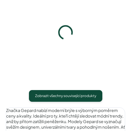
Ana Hickmann AH9248D01
Fendi FF0248SB3V
1 990 Kč
5 490 Kč
Detail
Detail
Zobrazit všechny související produkty
Značka Gepard nabízí moderní brýle s výborným poměrem
ceny a kvality. Ideální pro ty, kteří chtějí sledovat módní trendy,
aniž by přitom zatížili peněženku. Modely Gepard se vyznačují
svěžím designem, univerzálními tvary a pohodlným nošením. Ať