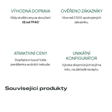
VÝHODNÁ DOPRAVA
OVĚŘENO ZÁKAZNÍKY
Vždy skvělé ceny za doručení.
Více než 3 500 spokojených
Již od 79 Kč!
zákazníku.
ATRAKTIVNÍ CENY
UNIKÁTNÍ
KONFIGURÁTOR
Dopřejte si luxus! Vaše
peněženka se zlobit nebude.
Výroba dioptrických brýlí na
míru, na základě receptu.
Související produkty
NOVINKA
NOVINKA