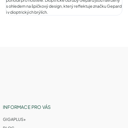
s ohledem na špičkový design, který reflektuje značku Gepard
i v dioptrických brýlích.
Z
á
p
a
t
í
INFORMACE PRO VÁS
GIGAPLUS+
BLOG