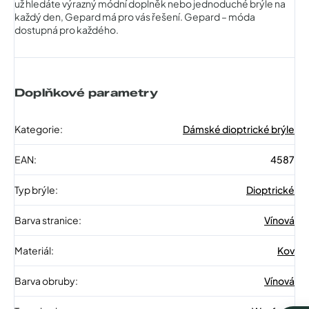
už hledáte výrazný módní doplněk nebo jednoduché brýle na
každý den, Gepard má pro vás řešení. Gepard – móda
dostupná pro každého.
Doplňkové parametry
Kategorie
:
Dámské dioptrické brýle
EAN
:
4587
Typ brýle
:
Dioptrické
Barva stranice
:
Vínová
Materiál
:
Kov
Barva obruby
:
Vínová