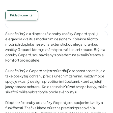
Přidat komentář
Sluneční brýle a dioptrické obruby značky Gepard spojují
eleganci a kvalitu s moderním designem. Kolekce těchto
módních doplňků nese charakteristickou eleganci a vkus
značky Gepard, která je známá pro své luxusní kreace. Brýle a
obruby Gepard jsou navrženy s ohledem na aktuální trendy a
komfort pro nositele.
Sluneční brýle Gepard nejen zdůrazňují osobnost nositele, ale
také poskytují ochranu před slunečním zářením. Každý model
spojuje vkusný design s prvotřídními čočkami, které zajišťují
jasný obraz a ochranu. Kolekce nabízí různé tvary a barvy, takže
si každý může vybrat brýle podle svého stylu.
Dioptrické obruby od značky Gepard jsou spojením kvality a
funkčnosti. Značka klade důraz na precizní zpracování a
pohodlí pro nositele. Dioptrické obruby Gepard jsou navrženy