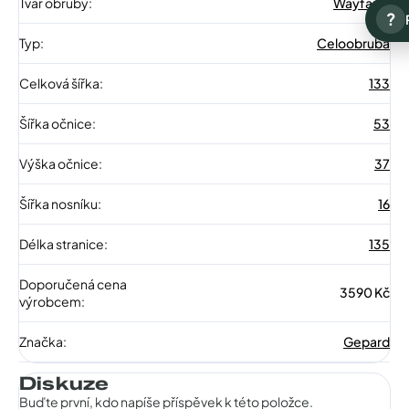
Tvar obruby
:
Wayfarer
?
Typ
:
Celoobruba
Celková šířka
:
133
Šířka očnice
:
53
Výška očnice
:
37
Šířka nosníku
:
16
Délka stranice
:
135
Doporučená cena
3590 Kč
výrobcem
:
Značka
:
Gepard
Diskuze
Buďte první, kdo napíše příspěvek k této položce.