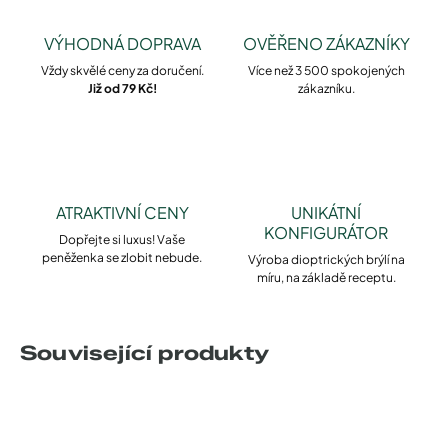
VÝHODNÁ DOPRAVA
OVĚŘENO ZÁKAZNÍKY
Vždy skvělé ceny za doručení.
Více než 3 500 spokojených
Již od 79 Kč!
zákazníku.
ATRAKTIVNÍ CENY
UNIKÁTNÍ
KONFIGURÁTOR
Dopřejte si luxus! Vaše
peněženka se zlobit nebude.
Výroba dioptrických brýlí na
míru, na základě receptu.
Související produkty