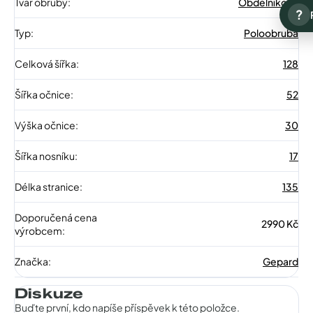
Tvar obruby
:
Obdélníkové
?
Typ
:
Poloobruba
Celková šířka
:
128
Šířka očnice
:
52
Výška očnice
:
30
Šířka nosníku
:
17
Délka stranice
:
135
Doporučená cena
2990 Kč
výrobcem
:
Značka
:
Gepard
Diskuze
Buďte první, kdo napíše příspěvek k této položce.