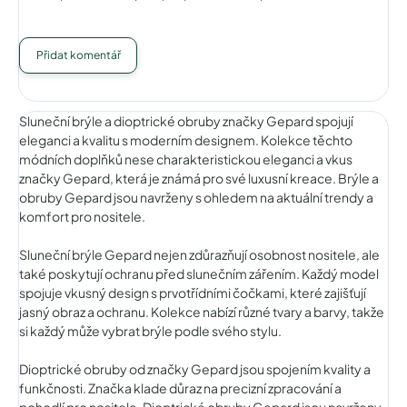
Přidat komentář
Sluneční brýle a dioptrické obruby značky Gepard spojují
eleganci a kvalitu s moderním designem. Kolekce těchto
módních doplňků nese charakteristickou eleganci a vkus
značky Gepard, která je známá pro své luxusní kreace. Brýle a
obruby Gepard jsou navrženy s ohledem na aktuální trendy a
komfort pro nositele.
Sluneční brýle Gepard nejen zdůrazňují osobnost nositele, ale
také poskytují ochranu před slunečním zářením. Každý model
spojuje vkusný design s prvotřídními čočkami, které zajišťují
jasný obraz a ochranu. Kolekce nabízí různé tvary a barvy, takže
si každý může vybrat brýle podle svého stylu.
Dioptrické obruby od značky Gepard jsou spojením kvality a
funkčnosti. Značka klade důraz na precizní zpracování a
pohodlí pro nositele. Dioptrické obruby Gepard jsou navrženy