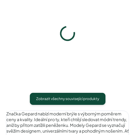
Gepard GP023blackgreen
Gepard GP023blackred
740 Kč
740 Kč
Detail
Detail
Zobrazit všechny související produkty
Značka Gepard nabízí moderní brýle s výborným poměrem
ceny a kvality. Ideální pro ty, kteří chtějí sledovat módní trendy,
aniž by přitom zatížili peněženku. Modely Gepard se vyznačují
svěžím designem, univerzálními tvary a pohodlným nošením. Ať