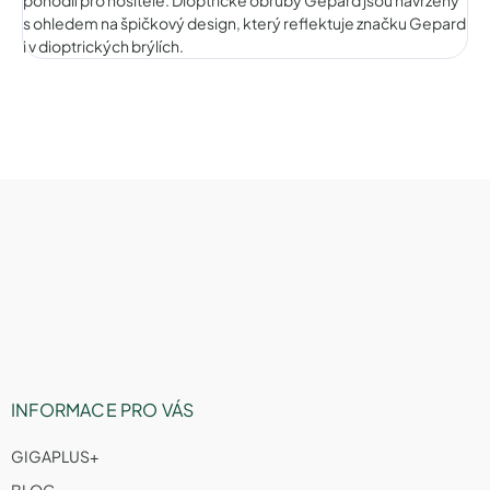
s ohledem na špičkový design, který reflektuje značku Gepard
i v dioptrických brýlích.
Z
á
p
a
t
í
INFORMACE PRO VÁS
GIGAPLUS+
BLOG