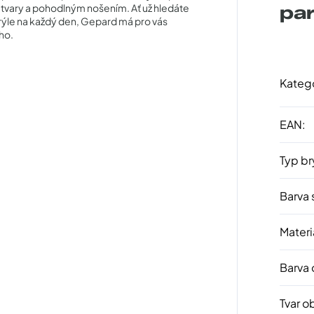
 tvary a pohodlným nošením. Ať už hledáte
pa
ýle na každý den, Gepard má pro vás
ho.
Kateg
EAN
:
Typ br
Barva 
Materi
Barva
Tvar o