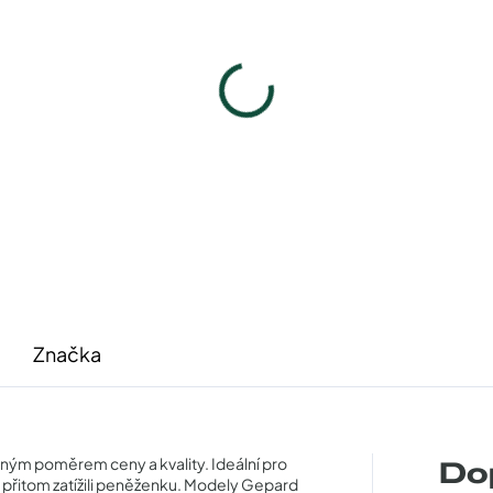
Pouzdro na zip
Pouzdro Vaše optik
50 Kč
50 Kč
Detail
Detail
Značka
ným poměrem ceny a kvality. Ideální pro
Do
by přitom zatížili peněženku. Modely Gepard