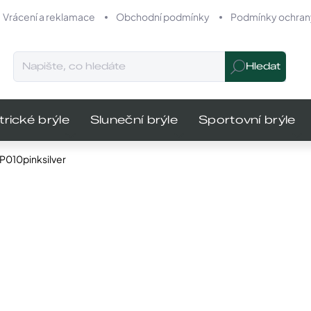
Vrácení a reklamace
Obchodní podmínky
Podmínky ochrany
Hledat
trické brýle
Sluneční brýle
Sportovní brýle
010pinksilver
odnocení
Značka:
Gepard
MŮŽEME DO
740 K