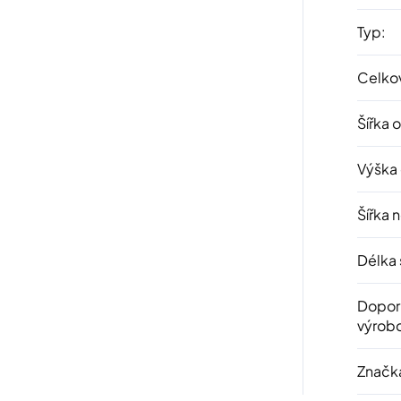
Typ
:
Celkov
Šířka 
Výška
Šířka 
Délka 
Dopor
výrob
Značk