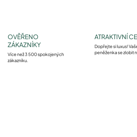
OVĚŘENO
ATRAKTIVNÍ C
ZÁKAZNÍKY
Dopřejte si luxus! Vaš
peněženka se zlobit 
Více než 3 500 spokojených
zákazníku.