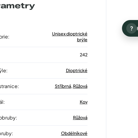
rametry
?
Unisex dioptrické
orie
:
brýle
242
ýle
:
Dioptrické
stranice
:
Stříbrná
,
Růžová
ál
:
Kov
 obruby
:
Růžová
bruby
:
Obdélníkové