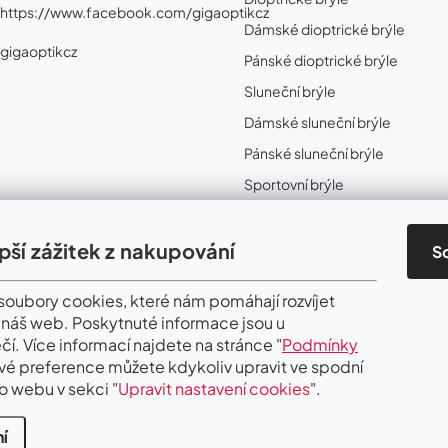
https://www.facebook.com/gigaoptikcz
Dámské dioptrické brýle
gigaoptikcz
Pánské dioptrické brýle
Sluneční brýle
Dámské sluneční brýle
Pánské sluneční brýle
Sportovní brýle
Sportovní sluneční brýle
Sportovní dioptrické brýle
epší zážitek z nakupování
S
II. Jakost
oubory cookies, které nám pomáhají rozvíjet
 náš web. Poskytnuté informace jsou u
čí. Více informací najdete na stránce "
Podmínky
Své preference můžete kdykoliv upravit ve spodní
o webu v sekci "
Upravit nastavení cookies
".
í
.
Upravit nastavení cookies