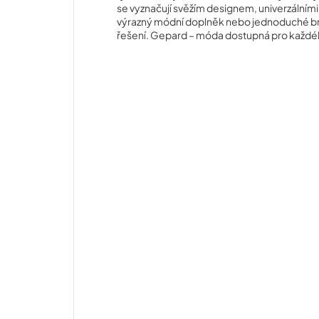
se vyznačují svěžím designem, univerzálními
výrazný módní doplněk nebo jednoduché br
řešení. Gepard – móda dostupná pro každé