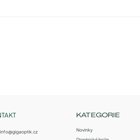
TAKT
KATEGORIE
Novinky
info
@
gigaoptik.cz
Dioptrické brýle