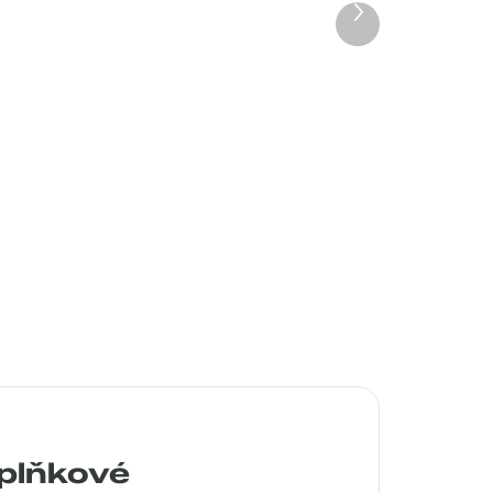
Další
produkt
a
Pouzdro Vaše optika
50 Kč
Detail
plňkové