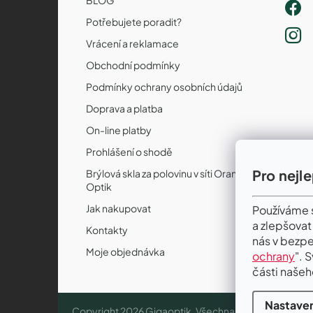
Potřebujete poradit?
Vrácení a reklamace
Obchodní podmínky
Podmínky ochrany osobních údajů
Doprava a platba
On-line platby
Prohlášení o shodě
Pro nejl
Brýlová skla za polovinu v síti Orange
Optik
Jak nakupovat
Používáme s
a zlepšovat
Kontakty
nás v bezpe
Moje objednávka
ochrany
". 
části našeh
Nastaven
Copyright 2026
Gigaoptik
. Všechna práva vyhrazena