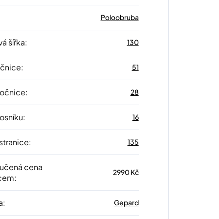
Poloobruba
á šířka
:
130
očnice
:
51
 očnice
:
28
nosníku
:
16
stranice
:
135
učená cena
2990 Kč
cem
:
a
:
Gepard