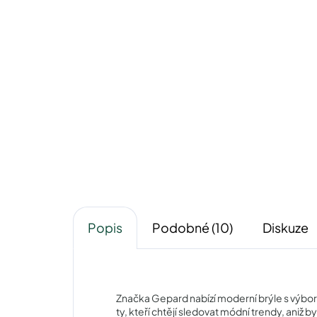
Gepard GP009greengun
740 Kč
Detail
Popis
Podobné (10)
Diskuze
Značka Gepard nabízí moderní brýle s výbor
ty, kteří chtějí sledovat módní trendy, aniž 