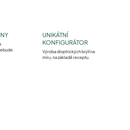
ENY
UNIKÁTNÍ
KONFIGURÁTOR
e
nebude.
Výroba dioptrických brýlí na
míru, na základě receptu.