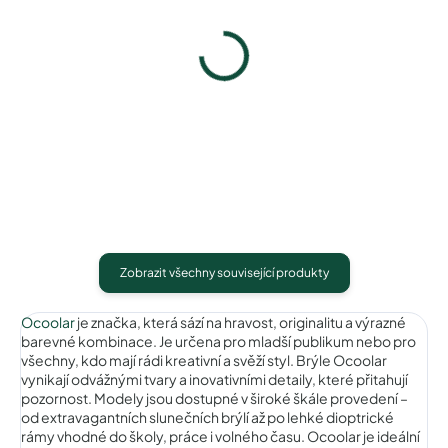
Ocoolar OC18006C1
Ocoolar OC18006C2
1 490 Kč
1 490 Kč
Detail
Detail
Zobrazit všechny související produkty
Ocoolar
je značka, která sází na hravost, originalitu a výrazné
barevné kombinace. Je určena pro mladší publikum nebo pro
všechny, kdo mají rádi kreativní a svěží styl. Brýle Ocoolar
vynikají odvážnými tvary a inovativními detaily, které přitahují
pozornost. Modely jsou dostupné v široké škále provedení –
od extravagantních slunečních brýlí až po lehké dioptrické
rámy vhodné do školy, práce i volného času. Ocoolar je ideální