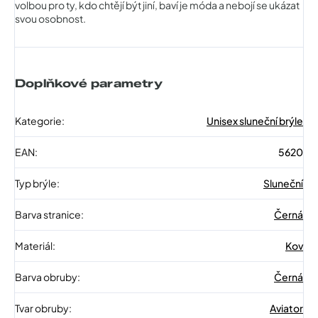
volbou pro ty, kdo chtějí být jiní, baví je móda a nebojí se ukázat
svou osobnost.
Doplňkové parametry
Kategorie
:
Unisex sluneční brýle
EAN
:
5620
Typ brýle
:
Sluneční
Barva stranice
:
Černá
Materiál
:
Kov
Barva obruby
:
Černá
Tvar obruby
:
Aviator