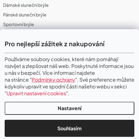
Dámské sluneční brýle
Pánské sluneční brýle
Sportovní brýle
Sportovní sluneční brýle
Pro nejlepší zážitek z nakupování
Sportovní dioptrické brýle
II. Jakost
Používáme soubory cookies, které nám pomáhají
rozvíjet a zlepšovat náš web. Poskytnuté informace jsou
PŘIJÍMÁME ONLINE PLATBY
u nás v bezpečí. Více informací najdete
na stránce "
Podmínky ochrany
". Své preference můžete
kdykoliv upravit ve spodní části našeho webu v sekci
"
Upravit nastavení cookies
".
Nastavení
Copyright 2026
Gigaoptik
. Všechna práva vyhrazena.
Upravit nastavení
cookies
Souhlasím
Vytvořil Shoptet