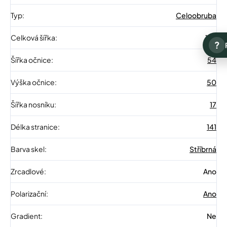
Typ
:
Celoobruba
Celková šířka
:
142
?
Šířka očnice
:
54
Výška očnice
:
50
Šířka nosníku
:
17
Délka stranice
:
141
Barva skel
:
Stříbrná
Zrcadlové
:
Ano
Polarizační
:
Ano
Gradient
:
Ne