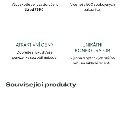
Vždy skvělé ceny za doručení.
Více než 3 500 spokojených
Již od 79 Kč!
zákazníku.
ATRAKTIVNÍ CENY
UNIKÁTNÍ
KONFIGURÁTOR
Dopřejte si luxus! Vaše
peněženka se zlobit nebude.
Výroba dioptrických brýlí na
míru, na základě receptu.
Související produkty