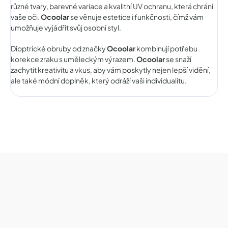
různé tvary, barevné variace a kvalitní UV ochranu, která chrání
vaše oči.
Ocoolar
se věnuje estetice i funkčnosti, čímž vám
umožňuje vyjádřit svůj osobní styl.
Dioptrické obruby od značky
Ocoolar
kombinují potřebu
korekce zraku s uměleckým výrazem.
Ocoolar
se snaží
zachytit kreativitu a vkus, aby vám poskytly nejen lepší vidění,
ale také módní doplněk, který odráží vaši individualitu.
Z
á
p
a
t
í