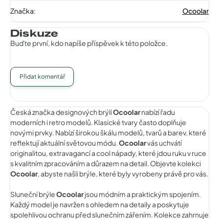
Značka
:
Ocoolar
Diskuze
Buďte první, kdo napíše příspěvek k této položce.
Přidat komentář
Česká značka designových brýlí
Ocoolar
nabízí řadu
moderních i retro modelů. Klasické tvary často doplňuje
novými prvky. Nabízí širokou škálu modelů, tvarů a barev, které
reflektují aktuální světovou módu.
Ocoolar
vás uchvátí
originalitou, extravagancí a cool nápady, které jdou ruku v ruce
s kvalitním zpracováním a důrazem na detail. Objevte kolekci
Ocoolar
, abyste našli brýle, které byly vyrobeny právě pro vás.
Sluneční brýle
Ocoolar
jsou módním a praktickým spojením.
Každý model je navržen s ohledem na detaily a poskytuje
spolehlivou ochranu před slunečním zářením. Kolekce zahrnuje