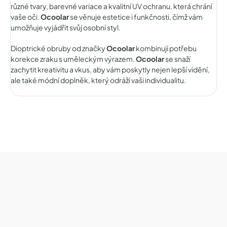
různé tvary, barevné variace a kvalitní UV ochranu, která chrání
vaše oči.
Ocoolar
se věnuje estetice i funkčnosti, čímž vám
umožňuje vyjádřit svůj osobní styl.
Dioptrické obruby od značky
Ocoolar
kombinují potřebu
korekce zraku s uměleckým výrazem.
Ocoolar
se snaží
zachytit kreativitu a vkus, aby vám poskytly nejen lepší vidění,
ale také módní doplněk, který odráží vaši individualitu.
Z
á
p
a
t
í