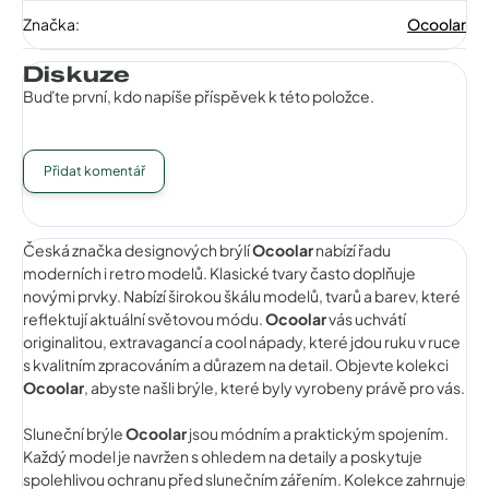
Značka
:
Ocoolar
Diskuze
Buďte první, kdo napíše příspěvek k této položce.
Přidat komentář
Česká značka designových brýlí
Ocoolar
nabízí řadu
moderních i retro modelů. Klasické tvary často doplňuje
novými prvky. Nabízí širokou škálu modelů, tvarů a barev, které
reflektují aktuální světovou módu.
Ocoolar
vás uchvátí
originalitou, extravagancí a cool nápady, které jdou ruku v ruce
s kvalitním zpracováním a důrazem na detail. Objevte kolekci
Ocoolar
, abyste našli brýle, které byly vyrobeny právě pro vás.
Sluneční brýle
Ocoolar
jsou módním a praktickým spojením.
Každý model je navržen s ohledem na detaily a poskytuje
spolehlivou ochranu před slunečním zářením. Kolekce zahrnuje