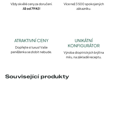
Vždy skvělé ceny za doručení.
Více než 3 500 spokojených
Již od 79 Kč!
zákazníku.
ATRAKTIVNÍ CENY
UNIKÁTNÍ
KONFIGURÁTOR
Dopřejte si luxus! Vaše
peněženka se zlobit nebude.
Výroba dioptrických brýlí na
míru, na základě receptu.
Související produkty