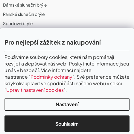
Dámské sluneční brýle
Pánské sluneční brýle
Sportovní brýle
Sportovní sluneční brýle
Pro nejlepší zážitek z nakupování
Sportovní dioptrické brýle
II. Jakost
Používáme soubory cookies, které nám pomáhají
rozvíjet a zlepšovat náš web. Poskytnuté informace jsou
PŘIJÍMÁME ONLINE PLATBY
u nás v bezpečí. Více informací najdete
na stránce "
Podmínky ochrany
". Své preference můžete
kdykoliv upravit ve spodní části našeho webu v sekci
"
Upravit nastavení cookies
".
Nastavení
Copyright 2026
Gigaoptik
. Všechna práva vyhrazena.
Upravit nastavení
cookies
Souhlasím
Vytvořil Shoptet