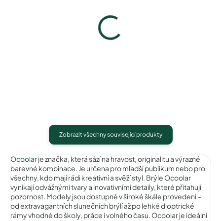
Ocoolar OC18006C2
Ocoolar OC18006C3
1 490 Kč
1 490 Kč
Detail
Detail
Zobrazit všechny související produkty
Ocoolar
je značka, která sází na hravost, originalitu a výrazné
barevné kombinace. Je určena pro mladší publikum nebo pro
všechny, kdo mají rádi kreativní a svěží styl. Brýle Ocoolar
vynikají odvážnými tvary a inovativními detaily, které přitahují
pozornost. Modely jsou dostupné v široké škále provedení –
od extravagantních slunečních brýlí až po lehké dioptrické
rámy vhodné do školy, práce i volného času. Ocoolar je ideální