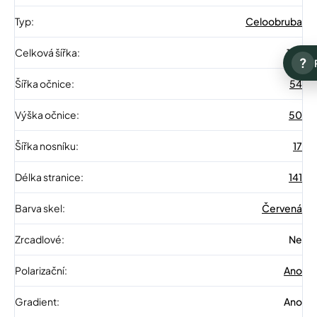
Typ
:
Celoobruba
Celková šířka
:
142
?
Šířka očnice
:
54
Výška očnice
:
50
Šířka nosníku
:
17
Délka stranice
:
141
Barva skel
:
Červená
Zrcadlové
:
Ne
Polarizační
:
Ano
Gradient
:
Ano