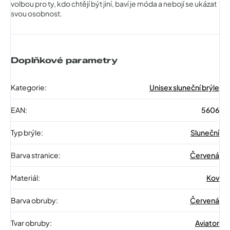
volbou pro ty, kdo chtějí být jiní, baví je móda a nebojí se ukázat
svou osobnost.
Doplňkové parametry
Kategorie
:
Unisex sluneční brýle
EAN
:
5606
Typ brýle
:
Sluneční
Barva stranice
:
Červená
Materiál
:
Kov
Barva obruby
:
Červená
Tvar obruby
:
Aviator