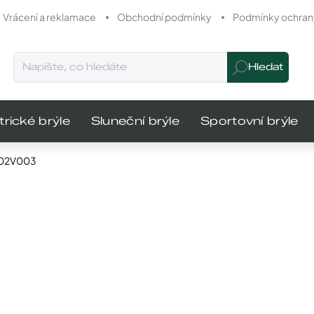
Vrácení a reklamace
Obchodní podmínky
Podmínky ochrany
Hledat
trické brýle
Sluneční brýle
Sportovní brýle
102V003
odnocení
Značka:
Carrera
MŮŽEME DO
1 750 