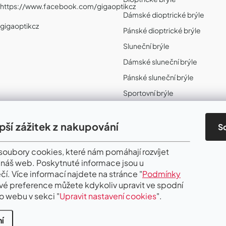
https://www.facebook.com/gigaoptikcz
Dámské dioptrické brýle
gigaoptikcz
Pánské dioptrické brýle
Sluneční brýle
Dámské sluneční brýle
Pánské sluneční brýle
Sportovní brýle
Sportovní sluneční brýle
Sportovní dioptrické brýle
epší zážitek z nakupování
S
II. Jakost
oubory cookies, které nám pomáhají rozvíjet
 náš web. Poskytnuté informace jsou u
čí. Více informací najdete na stránce "
Podmínky
Své preference můžete kdykoliv upravit ve spodní
o webu v sekci "
Upravit nastavení cookies
".
í
.
Upravit nastavení cookies