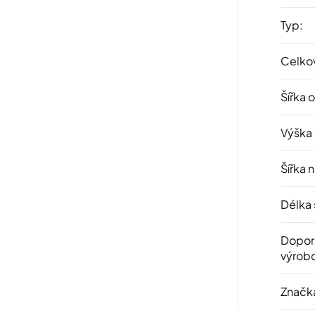
Typ
:
Celkov
Šířka 
Výška
Šířka 
Délka 
Dopor
výrob
Značk