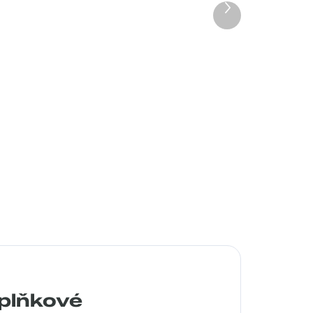
Další
produkt
a
Pouzdro na dioptrické brýl...
99 Kč
Detail
plňkové