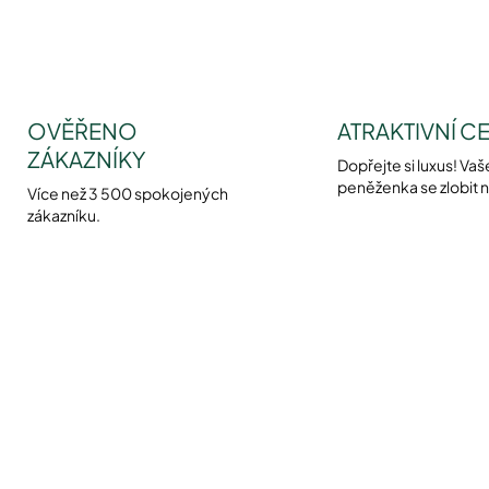
OVĚŘENO
ATRAKTIVNÍ C
ZÁKAZNÍKY
Dopřejte si luxus! Vaš
peněženka se zlobit 
Více než 3 500 spokojených
zákazníku.