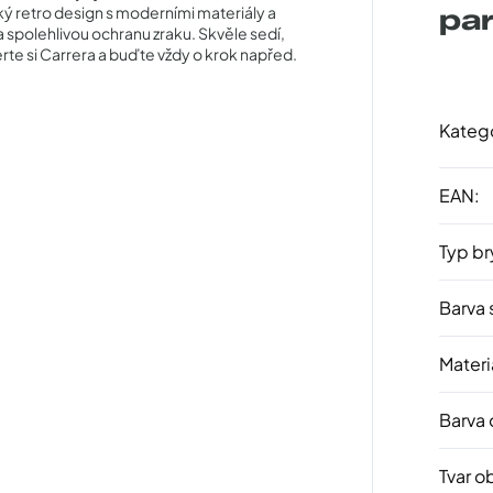
ý retro design s moderními materiály a
pa
a spolehlivou ochranu zraku. Skvěle sedí,
erte si Carrera a buďte vždy o krok napřed.
Kateg
EAN
:
Typ br
Barva 
Materi
Barva
Tvar o