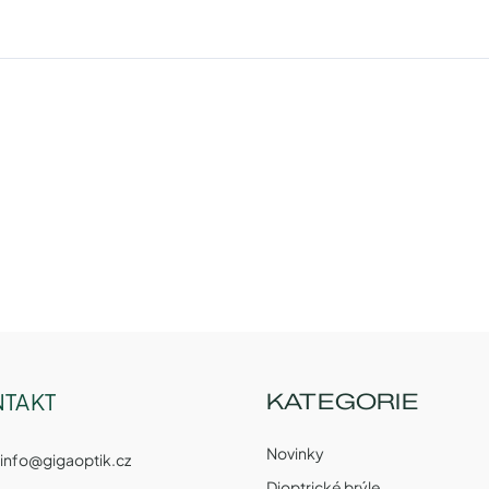
TAKT
KATEGORIE
Novinky
info
@
gigaoptik.cz
Dioptrické brýle