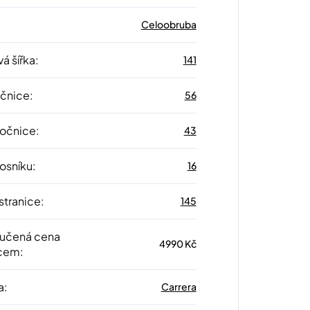
Celoobruba
á šířka
:
141
očnice
:
56
 očnice
:
43
nosníku
:
16
stranice
:
145
učená cena
4990 Kč
cem
:
a
:
Carrera