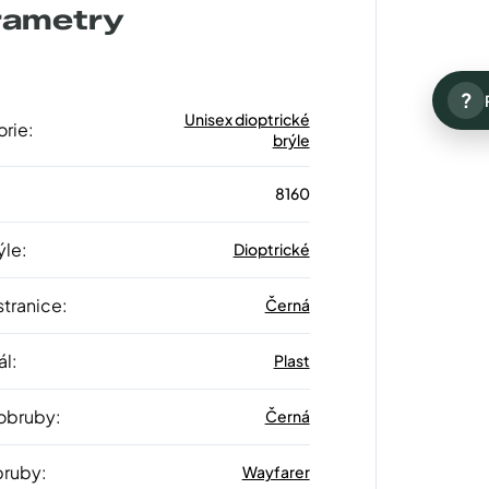
rametry
?
Unisex dioptrické
orie
:
brýle
8160
ýle
:
Dioptrické
stranice
:
Černá
ál
:
Plast
 obruby
:
Černá
bruby
:
Wayfarer