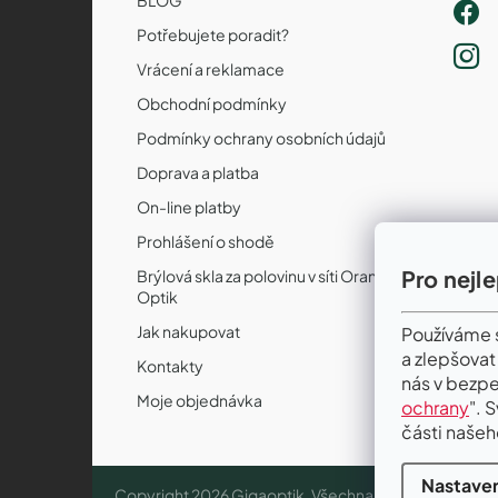
Potřebujete poradit?
Vrácení a reklamace
Obchodní podmínky
Podmínky ochrany osobních údajů
Doprava a platba
On-line platby
Prohlášení o shodě
Pro nejl
Brýlová skla za polovinu v síti Orange
Optik
Jak nakupovat
Používáme s
a zlepšovat
Kontakty
nás v bezpe
Moje objednávka
ochrany
". 
části našeh
Nastaven
Copyright 2026
Gigaoptik
. Všechna práva vyhrazena