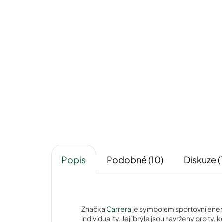
Pouzdro na zip
50 Kč
Detail
Popis
Podobné (10)
Diskuze (
Značka
Carrera
je symbolem sportovní ener
individuality. Její brýle jsou navrženy pro ty,