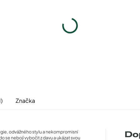
Pouzdro Vaše optika
Pouzdro Vaše optik
50 Kč
50 Kč
Detail
Detail
1)
Značka
gie, odvážného stylu a nekompromisní
Do
 kdo se nebojí vybočit z davu a ukázat svou