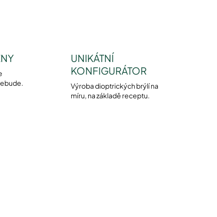
ENY
UNIKÁTNÍ
KONFIGURÁTOR
e
nebude.
Výroba dioptrických brýlí na
míru, na základě receptu.