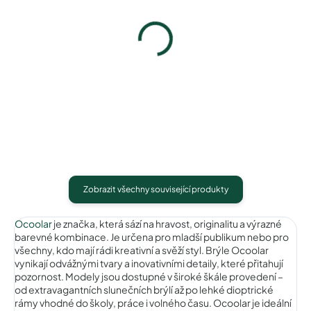
Ocoolar OC19003C1/62
Ocoolar OC19003C2/62
1 490 Kč
1 490 Kč
Detail
Detail
Zobrazit všechny související produkty
Ocoolar
je značka, která sází na hravost, originalitu a výrazné
barevné kombinace. Je určena pro mladší publikum nebo pro
všechny, kdo mají rádi kreativní a svěží styl. Brýle Ocoolar
vynikají odvážnými tvary a inovativními detaily, které přitahují
pozornost. Modely jsou dostupné v široké škále provedení –
od extravagantních slunečních brýlí až po lehké dioptrické
rámy vhodné do školy, práce i volného času. Ocoolar je ideální