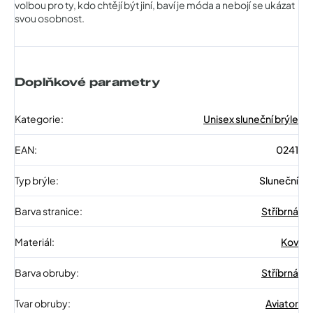
volbou pro ty, kdo chtějí být jiní, baví je móda a nebojí se ukázat
svou osobnost.
Doplňkové parametry
Kategorie
:
Unisex sluneční brýle
EAN
:
0241
Typ brýle
:
Sluneční
Barva stranice
:
Stříbrná
Materiál
:
Kov
Barva obruby
:
Stříbrná
Tvar obruby
:
Aviator