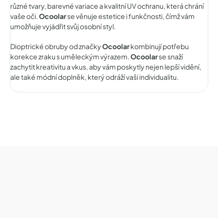
různé tvary, barevné variace a kvalitní UV ochranu, která chrání
vaše oči.
Ocoolar
se věnuje estetice i funkčnosti, čímž vám
umožňuje vyjádřit svůj osobní styl.
Dioptrické obruby od značky
Ocoolar
kombinují potřebu
korekce zraku s uměleckým výrazem.
Ocoolar
se snaží
zachytit kreativitu a vkus, aby vám poskytly nejen lepší vidění,
ale také módní doplněk, který odráží vaši individualitu.
Z
á
p
a
t
í