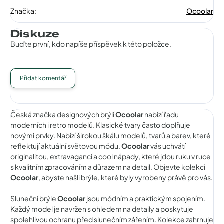
Značka
:
Ocoolar
Diskuze
Buďte první, kdo napíše příspěvek k této položce.
Přidat komentář
Česká značka designových brýlí
Ocoolar
nabízí řadu
moderních i retro modelů. Klasické tvary často doplňuje
novými prvky. Nabízí širokou škálu modelů, tvarů a barev, které
reflektují aktuální světovou módu.
Ocoolar
vás uchvátí
originalitou, extravagancí a cool nápady, které jdou ruku v ruce
s kvalitním zpracováním a důrazem na detail. Objevte kolekci
Ocoolar
, abyste našli brýle, které byly vyrobeny právě pro vás.
Sluneční brýle
Ocoolar
jsou módním a praktickým spojením.
Každý model je navržen s ohledem na detaily a poskytuje
spolehlivou ochranu před slunečním zářením. Kolekce zahrnuje