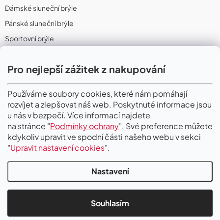
Dámské sluneční brýle
Pánské sluneční brýle
Sportovní brýle
Sportovní sluneční brýle
Pro nejlepší zážitek z nakupování
Sportovní dioptrické brýle
II. Jakost
Používáme soubory cookies, které nám pomáhají
rozvíjet a zlepšovat náš web. Poskytnuté informace jsou
PŘIJÍMÁME ONLINE PLATBY
u nás v bezpečí. Více informací najdete
na stránce "
Podmínky ochrany
". Své preference můžete
kdykoliv upravit ve spodní části našeho webu v sekci
"
Upravit nastavení cookies
".
Nastavení
Copyright 2026
Gigaoptik
. Všechna práva vyhrazena.
Upravit nastavení
cookies
Souhlasím
Vytvořil Shoptet