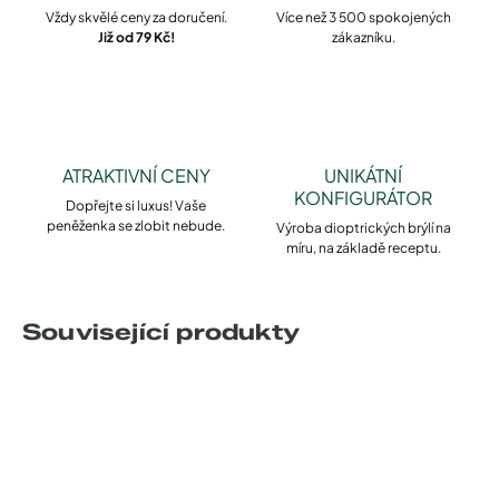
Vždy skvělé ceny za doručení.
Více než 3 500 spokojených
Již od 79 Kč!
zákazníku.
ATRAKTIVNÍ CENY
UNIKÁTNÍ
KONFIGURÁTOR
Dopřejte si luxus! Vaše
peněženka se zlobit nebude.
Výroba dioptrických brýlí na
míru, na základě receptu.
Související produkty