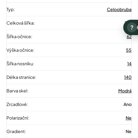
Typ
:
Celoobruba
Celková šířka
:
147
?
Šířka očnice
:
62
Výška očnice
:
55
Šířka nosníku
:
14
Délka stranice
:
140
Barva skel
:
Modrá
Zrcadlové
:
Ano
Polarizační
:
Ne
Gradient
:
Ne