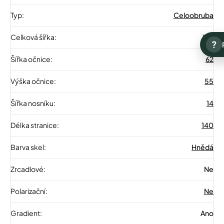
Typ
:
Celoobruba
Celková šířka
:
147
?
Šířka očnice
:
62
Výška očnice
:
55
Šířka nosníku
:
14
Délka stranice
:
140
Barva skel
:
Hnědá
Zrcadlové
:
Ne
Polarizační
:
Ne
Gradient
:
Ano