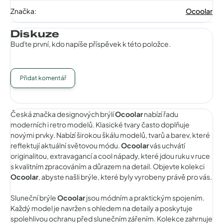
Značka
:
Ocoolar
Diskuze
Buďte první, kdo napíše příspěvek k této položce.
Přidat komentář
Česká značka designových brýlí
Ocoolar
nabízí řadu
moderních i retro modelů. Klasické tvary často doplňuje
novými prvky. Nabízí širokou škálu modelů, tvarů a barev, které
reflektují aktuální světovou módu.
Ocoolar
vás uchvátí
originalitou, extravagancí a cool nápady, které jdou ruku v ruce
s kvalitním zpracováním a důrazem na detail. Objevte kolekci
Ocoolar
, abyste našli brýle, které byly vyrobeny právě pro vás.
Sluneční brýle
Ocoolar
jsou módním a praktickým spojením.
Každý model je navržen s ohledem na detaily a poskytuje
spolehlivou ochranu před slunečním zářením. Kolekce zahrnuje