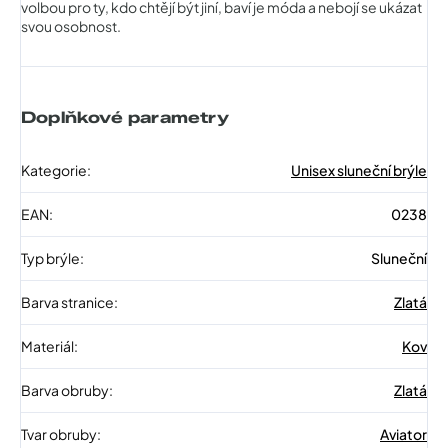
volbou pro ty, kdo chtějí být jiní, baví je móda a nebojí se ukázat
svou osobnost.
Doplňkové parametry
Kategorie
:
Unisex sluneční brýle
EAN
:
0238
Typ brýle
:
Sluneční
Barva stranice
:
Zlatá
Materiál
:
Kov
Barva obruby
:
Zlatá
Tvar obruby
:
Aviator