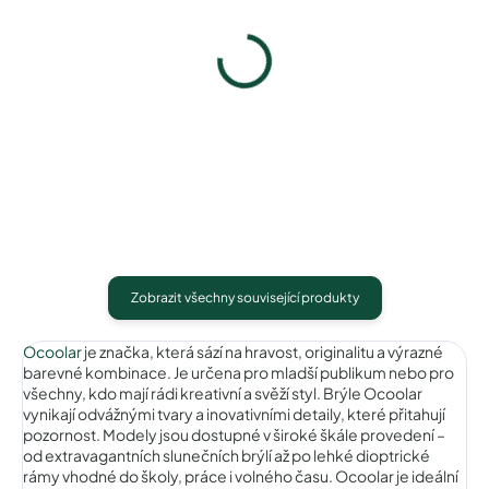
Ocoolar OC19003C2/62
Ocoolar OC19003C3/62
1 490 Kč
1 490 Kč
Detail
Detail
Zobrazit všechny související produkty
Ocoolar
je značka, která sází na hravost, originalitu a výrazné
barevné kombinace. Je určena pro mladší publikum nebo pro
všechny, kdo mají rádi kreativní a svěží styl. Brýle Ocoolar
vynikají odvážnými tvary a inovativními detaily, které přitahují
pozornost. Modely jsou dostupné v široké škále provedení –
od extravagantních slunečních brýlí až po lehké dioptrické
rámy vhodné do školy, práce i volného času. Ocoolar je ideální