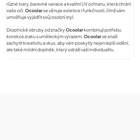
různé tvary, barevné variace a kvalitní UV ochranu, která chrání
vaše oči.
Ocoolar
se věnuje estetice i funkčnosti, čímž vám
umožňuje vyjádřit svůj osobní styl.
Dioptrické obruby od značky
Ocoolar
kombinují potřebu
korekce zraku s uměleckým výrazem.
Ocoolar
se snaží
zachytit kreativitu a vkus, aby vám poskytly nejen lepší vidění,
ale také módní doplněk, který odráží vaši individualitu.
Z
á
p
a
t
í