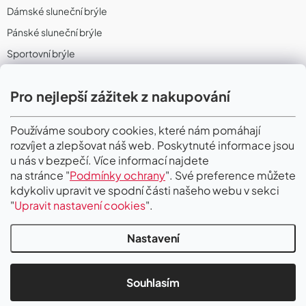
Dámské sluneční brýle
Pánské sluneční brýle
Sportovní brýle
Sportovní sluneční brýle
Pro nejlepší zážitek z nakupování
Sportovní dioptrické brýle
II. Jakost
Používáme soubory cookies, které nám pomáhají
rozvíjet a zlepšovat náš web. Poskytnuté informace jsou
PŘIJÍMÁME ONLINE PLATBY
u nás v bezpečí. Více informací najdete
na stránce "
Podmínky ochrany
". Své preference můžete
kdykoliv upravit ve spodní části našeho webu v sekci
"
Upravit nastavení cookies
".
Nastavení
Copyright 2026
Gigaoptik
. Všechna práva vyhrazena.
Upravit nastavení
cookies
Souhlasím
Vytvořil Shoptet