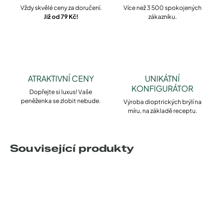
Vždy skvělé ceny za doručení.
Více než 3 500 spokojených
Již od 79 Kč!
zákazníku.
ATRAKTIVNÍ CENY
UNIKÁTNÍ
KONFIGURÁTOR
Dopřejte si luxus! Vaše
peněženka se zlobit nebude.
Výroba dioptrických brýlí na
míru, na základě receptu.
Související produkty