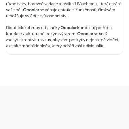
různé tvary, barevné variace a kvalitní UV ochranu, která chrání
vaše oči.
Ocoolar
se věnuje estetice i funkčnosti, čímž vám
umožňuje vyjádřit svůj osobní styl.
Dioptrické obruby od značky
Ocoolar
kombinují potřebu
korekce zraku s uměleckým výrazem.
Ocoolar
se snaží
zachytit kreativitu a vkus, aby vám poskytly nejen lepší vidění,
ale také módní doplněk, který odráží vaši individualitu.
Z
á
p
a
t
í