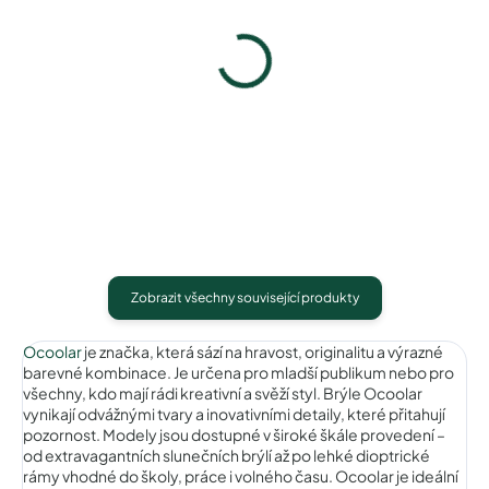
Ocoolar OC18008C3
Pytlík na sluneční brýle
1 490 Kč
39 Kč
Detail
Detail
Zobrazit všechny související produkty
Ocoolar
je značka, která sází na hravost, originalitu a výrazné
barevné kombinace. Je určena pro mladší publikum nebo pro
všechny, kdo mají rádi kreativní a svěží styl. Brýle Ocoolar
vynikají odvážnými tvary a inovativními detaily, které přitahují
pozornost. Modely jsou dostupné v široké škále provedení –
od extravagantních slunečních brýlí až po lehké dioptrické
rámy vhodné do školy, práce i volného času. Ocoolar je ideální