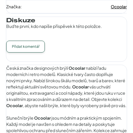
Značka
:
Ocoolar
Diskuze
Buďte první, kdo napíše příspěvek k této položce.
Přidat komentář
Česká značka designových brýlí
Ocoolar
nabízí řadu
moderních i retro modelů. Klasické tvary často doplňuje
novými prvky. Nabízí širokou škálu modelů, tvarů a barev, které
reflektují aktuální světovou módu.
Ocoolar
vás uchvátí
originalitou, extravagancí a cool nápady, které jdou ruku v ruce
s kvalitním zpracováním a důrazem na detail. Objevte kolekci
Ocoolar
, abyste našli brýle, které byly vyrobeny právě pro vás.
Sluneční brýle
Ocoolar
jsou módním a praktickým spojením.
Každý model je navržen s ohledem na detaily a poskytuje
spolehlivou ochranu před slunečním zářením. Kolekce zahrnuje