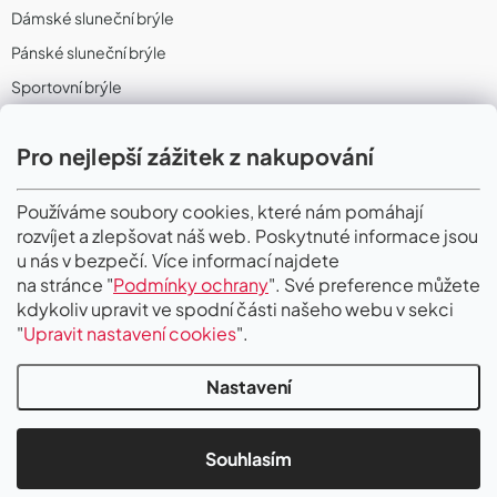
Dámské sluneční brýle
Pánské sluneční brýle
Sportovní brýle
Sportovní sluneční brýle
Pro nejlepší zážitek z nakupování
Sportovní dioptrické brýle
II. Jakost
Používáme soubory cookies, které nám pomáhají
rozvíjet a zlepšovat náš web. Poskytnuté informace jsou
PŘIJÍMÁME ONLINE PLATBY
u nás v bezpečí. Více informací najdete
na stránce "
Podmínky ochrany
". Své preference můžete
kdykoliv upravit ve spodní části našeho webu v sekci
"
Upravit nastavení cookies
".
Nastavení
Copyright 2026
Gigaoptik
. Všechna práva vyhrazena.
Upravit nastavení
cookies
Souhlasím
Vytvořil Shoptet