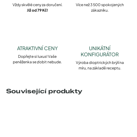
Vždy skvělé ceny za doručení.
Více než 3 500 spokojených
Již od 79 Kč!
zákazníku.
ATRAKTIVNÍ CENY
UNIKÁTNÍ
KONFIGURÁTOR
Dopřejte si luxus! Vaše
peněženka se zlobit nebude.
Výroba dioptrických brýlí na
míru, na základě receptu.
Související produkty