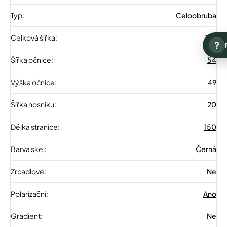
Typ
:
Celoobruba
Celková šířka
:
146
?
Šířka očnice
:
54
Výška očnice
:
49
Šířka nosníku
:
20
Délka stranice
:
150
Barva skel
:
Černá
Zrcadlové
:
Ne
Polarizační
:
Ano
Gradient
:
Ne