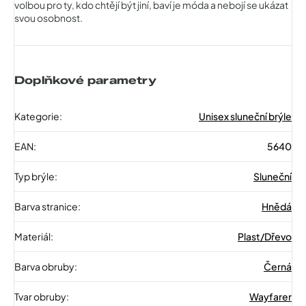
volbou pro ty, kdo chtějí být jiní, baví je móda a nebojí se ukázat
svou osobnost.
Doplňkové parametry
Kategorie
:
Unisex sluneční brýle
EAN
:
5640
Typ brýle
:
Sluneční
Barva stranice
:
Hnědá
Materiál
:
Plast/Dřevo
Barva obruby
:
Černá
Tvar obruby
:
Wayfarer