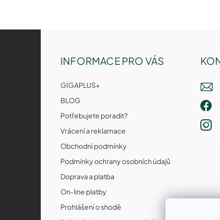
Z
á
p
INFORMACE PRO VÁS
KON
a
t
GIGAPLUS+
í
BLOG
Potřebujete poradit?
Vrácení a reklamace
Obchodní podmínky
Podmínky ochrany osobních údajů
Doprava a platba
On-line platby
Prohlášení o shodě