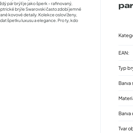
ždý pár brýlí je jako šperk – rafinovaný,
pa
ioptrické brýle Swarovski často zdobí jemné
ané kovové detaily. Kolekce osloví ženy,
dat špetku luxusu a elegance. Pro ty, kdo
Kateg
EAN
:
Typ br
Barva 
Materi
Barva
Tvar o