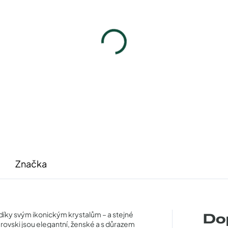
zdro na sluneční brýle
Pouzdro na sluneční b
100 Kč
100 Kč
Detail
Detail
Značka
díky svým ikonickým krystalům – a stejné
Do
arovski jsou elegantní, ženské a s důrazem