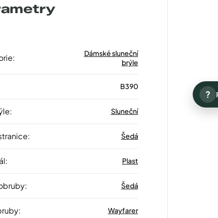
rametry
Dámské sluneční
orie
:
brýle
B390
?
ýle
:
Sluneční
stranice
:
Šedá
ál
:
Plast
 obruby
:
Šedá
bruby
:
Wayfarer