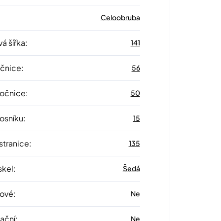
Celoobruba
á šířka
:
141
očnice
:
56
 očnice
:
50
nosníku
:
15
stranice
:
135
skel
:
Šedá
lové
:
Ne
zační
:
Ne