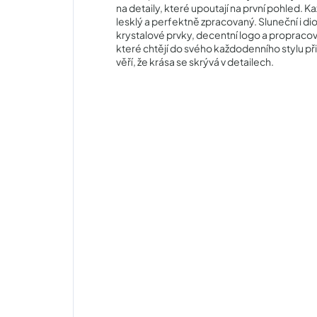
na detaily, které upoutají na první pohled. Ka
lesklý a perfektně zpracovaný. Sluneční i d
krystalové prvky, decentní logo a propracov
které chtějí do svého každodenního stylu při
věří, že krása se skrývá v detailech.