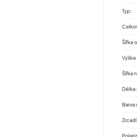
Typ
:
Celkov
Šířka 
Výška
Šířka 
Délka 
Barva 
Zrcad
Polari