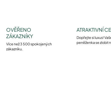
OVĚŘENO
ATRAKTIVNÍ C
ZÁKAZNÍKY
Dopřejte si luxus! Vaš
peněženka se zlobit 
Více než 3 500 spokojených
zákazníku.