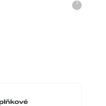
Další
produkt
rýle
Tommy Hilfiger TH1613/RE8C...
1 990 Kč
Detail
plňkové