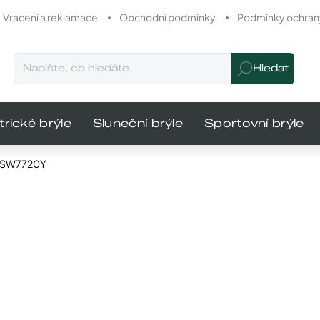
Vrácení a reklamace
Obchodní podmínky
Podmínky ochrany
Hledat
trické brýle
Sluneční brýle
Sportovní brýle
i SW7720Y
odnocení
Značka:
Swarovski
MŮŽEME DO
2 390