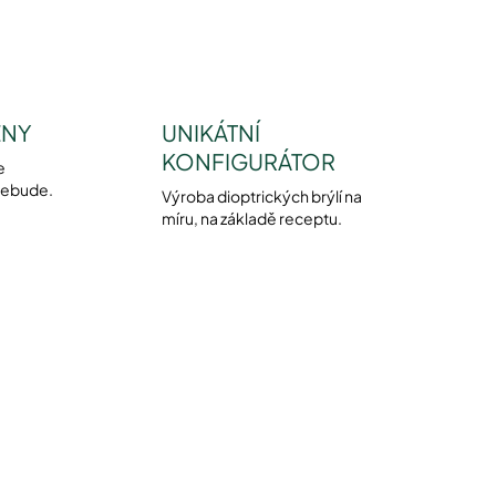
ENY
UNIKÁTNÍ
KONFIGURÁTOR
e
nebude.
Výroba dioptrických brýlí na
míru, na základě receptu.
NOVINKA