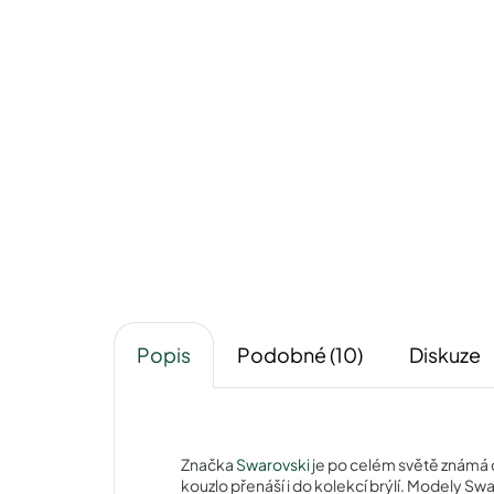
Pytlík na sluneční brýle
Pou
39 Kč
Detail
Popis
Podobné (10)
Diskuze
Značka
Swarovski
je po celém světě známá 
kouzlo přenáší i do kolekcí brýlí. Modely Sw