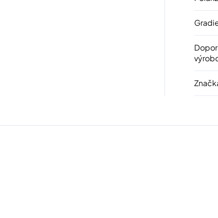
Gradi
Dopor
výrob
Značk