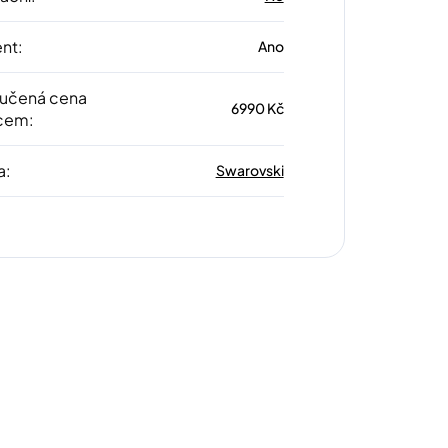
ent
:
Ano
učená cena
6990 Kč
cem
:
a
:
Swarovski