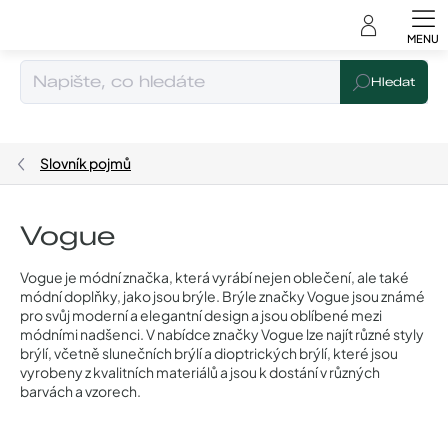
Čeština
Přejít
na
obsah
Hledat
Slovník pojmů
Vogue
Vogue je módní značka, která vyrábí nejen oblečení, ale také
módní doplňky, jako jsou brýle. Brýle značky Vogue jsou známé
pro svůj moderní a elegantní design a jsou oblíbené mezi
módními nadšenci. V nabídce značky Vogue lze najít různé styly
brýlí, včetně slunečních brýlí a dioptrických brýlí, které jsou
vyrobeny z kvalitních materiálů a jsou k dostání v různých
barvách a vzorech.