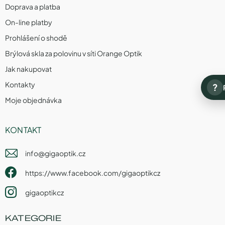
Doprava a platba
On-line platby
Prohlášení o shodě
Brýlová skla za polovinu v síti Orange Optik
Jak nakupovat
Kontakty
?
Moje objednávka
KONTAKT
info
@
gigaoptik.cz
https://www.facebook.com/gigaoptikcz
gigaoptikcz
KATEGORIE