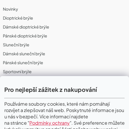
Novinky
Dioptrické brýle
Dámské dioptrické brýle
Pánské dioptrické brýle
Sluneční brýle
Dámské sluneční brýle
Pánské sluneční brýle
Sportovní brýle
Sportovní sluneční brýle
Pro nejlepší zážitek z nakupování
Sportovní dioptrické brýle
II. Jakost
Používáme soubory cookies, které nám pomáhají
rozvíjet a zlepšovat náš web. Poskytnuté informace jsou
PŘIJÍMÁME ONLINE PLATBY
u nás v bezpečí. Více informací najdete
na stránce "
Podmínky ochrany
". Své preference můžete