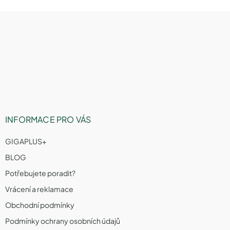
Z
á
p
a
t
í
INFORMACE PRO VÁS
GIGAPLUS+
BLOG
Potřebujete poradit?
Vrácení a reklamace
Obchodní podmínky
Podmínky ochrany osobních údajů