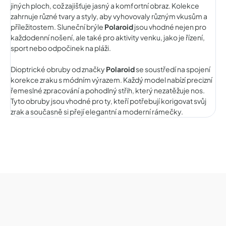
jiných ploch, což zajišťuje jasný a komfortní obraz. Kolekce
zahrnuje různé tvary a styly, aby vyhovovaly různým vkusům a
příležitostem. Sluneční brýle
Polaroid
jsou vhodné nejen pro
každodenní nošení, ale také pro aktivity venku, jako je řízení,
sport nebo odpočinek na pláži.
Dioptrické obruby od značky
Polaroid
se soustředí na spojení
korekce zraku s módním výrazem. Každý model nabízí precizní
řemeslné zpracování a pohodlný střih, který nezatěžuje nos.
Tyto obruby jsou vhodné pro ty, kteří potřebují korigovat svůj
zrak a současně si přejí elegantní a moderní rámečky.
Z
á
p
a
t