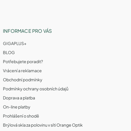
í
INFORMACE PRO VÁS
GIGAPLUS+
BLOG
Potřebujete poradit?
Vrácení a reklamace
Obchodní podmínky
Podmínky ochrany osobních údajů
Doprava a platba
On-line platby
Prohlášení o shodě
Brýlová skla za polovinu v síti Orange Optik