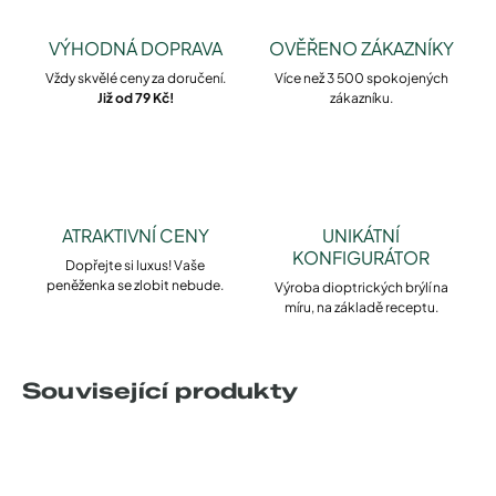
VÝHODNÁ DOPRAVA
OVĚŘENO ZÁKAZNÍKY
Vždy skvělé ceny za doručení.
Více než 3 500 spokojených
Již od 79 Kč!
zákazníku.
ATRAKTIVNÍ CENY
UNIKÁTNÍ
KONFIGURÁTOR
Dopřejte si luxus! Vaše
peněženka se zlobit nebude.
Výroba dioptrických brýlí na
míru, na základě receptu.
Související produkty