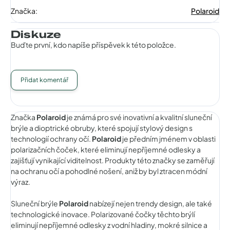
Značka
:
Polaroid
Diskuze
Buďte první, kdo napíše příspěvek k této položce.
Přidat komentář
Značka
Polaroid
je známá pro své inovativní a kvalitní sluneční
brýle a dioptrické obruby, které spojují stylový design s
technologií ochrany očí.
Polaroid
je předním jménem v oblasti
polarizačních čoček, které eliminují nepříjemné odlesky a
zajišťují vynikající viditelnost. Produkty této značky se zaměřují
na ochranu očí a pohodlné nošení, aniž by byl ztracen módní
výraz.
Sluneční brýle
Polaroid
nabízejí nejen trendy design, ale také
technologické inovace. Polarizované čočky těchto brýlí
eliminují nepříjemné odlesky z vodní hladiny, mokré silnice a