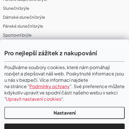
Sluneční brýle
Dámské sluneční brýle
Pánské sluneční brýle
Sportovní brýle
Sportovní sluneční brýle
Pro nejlepší zážitek z nakupování
Sportovní dioptrické brýle
II. Jakost
Používáme soubory cookies, které nám pomáhají
rozvíjet a zlepšovat náš web. Poskytnuté informace jsou
PŘIJÍMÁME ONLINE PLATBY
u nás v bezpečí. Více informací najdete
na stránce "
Podmínky ochrany
". Své preference můžete
kdykoliv upravit ve spodní části našeho webu v sekci
"
Upravit nastavení cookies
".
Nastavení
Copyright 2026
Gigaoptik
. Všechna práva vyhrazena.
Upravit nastavení
cookies