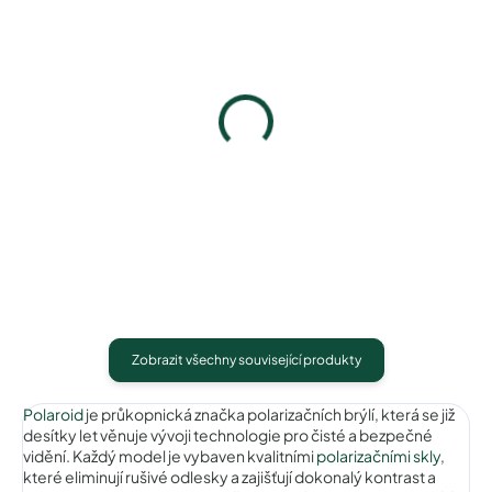
Pouzdro na zip
Pouzdro Vaše optika
50 Kč
50 Kč
Detail
Detail
Zobrazit všechny související produkty
Polaroid
je průkopnická značka polarizačních brýlí, která se již
desítky let věnuje vývoji technologie pro čisté a bezpečné
vidění. Každý model je vybaven kvalitními
polarizačními skly
,
které eliminují rušivé odlesky a zajišťují dokonalý kontrast a