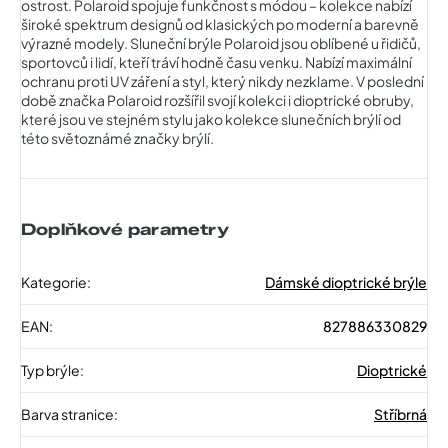
ostrost. Polaroid spojuje funkčnost s módou – kolekce nabízí
široké spektrum designů od klasických po moderní a barevně
výrazné modely. Sluneční brýle Polaroid jsou oblíbené u řidičů,
sportovců i lidí, kteří tráví hodně času venku. Nabízí maximální
ochranu proti UV záření a styl, který nikdy nezklame. V poslední
době značka Polaroid rozšířil svojí kolekci i dioptrické obruby,
které jsou ve stejném stylu jako kolekce slunečních brýlí od
této světoznámé značky brýlí.
Doplňkové parametry
Kategorie
:
Dámské dioptrické brýle
EAN
:
827886330829
Typ brýle
:
Dioptrické
Barva stranice
:
Stříbrná