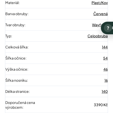
Materiál
:
Plast/Kov
Barva obruby
:
Červená
Tvar obruby
:
Wayfarer
?
Typ
:
Celoobruba
Celková šířka
:
144
Šířka očnice
:
54
Výška očnice
:
46
Šířka nosníku
:
16
Délka stranice
:
140
Doporučená cena
3390 Kč
výrobcem
: