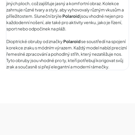
jiných ploch, což zajišťuje jasný a komfortní obraz. Kolekce
zahrnuje různé tvary a styly, aby vyhovovaly různým vkusům a
příležitostem. Sluneční brýle
Polaroid
jsou vhodné nejen pro
každodenní nošení, ale také pro aktivity venku, jako je řízení,
sport nebo odpočinek na pláži.
Dioptrické obruby od značky
Polaroid
se soustředí na spojení
korekce zraku s módním výrazem. Každý model nabízí precizní
řemeslné zpracování a pohodlný střih, který nezatěžuje nos.
Tyto obruby jsou vhodné pro ty, kteří potřebují korigovat svůj
zrak a současně si přejí elegantní a moderní rámečky.
Z
á
p
a
t