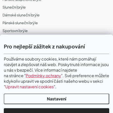
Sluneční brýle
Dámské sluneční brýle
Pánské sluneční brýle
Sportovní brýle
Sportovní sluneční brýle
Pro nejlepší zážitek z nakupování
Sportovní dioptrické brýle
II. Jakost
Používáme soubory cookies, které nám pomáhají
rozvíjet a zlepšovat náš web. Poskytnuté informace jsou
PŘIJÍMÁME ONLINE PLATBY
u nás v bezpečí. Více informací najdete
na stránce "
Podmínky ochrany
". Své preference můžete
kdykoliv upravit ve spodní části našeho webu v sekci
"
Upravit nastavení cookies
".
Nastavení
Copyright 2026
Gigaoptik
. Všechna práva vyhrazena.
Upravit nastavení
cookies