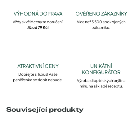
VÝHODNÁ DOPRAVA
OVĚŘENO ZÁKAZNÍKY
Vždy skvělé ceny za doručení.
Více než 3 500 spokojených
Již od 79 Kč!
zákazníku.
ATRAKTIVNÍ CENY
UNIKÁTNÍ
KONFIGURÁTOR
Dopřejte si luxus! Vaše
peněženka se zlobit nebude.
Výroba dioptrických brýlí na
míru, na základě receptu.
Související produkty