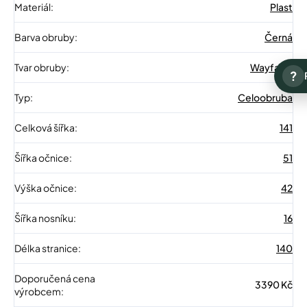
Materiál
:
Plast
Barva obruby
:
Černá
Tvar obruby
:
Wayfarer
?
Typ
:
Celoobruba
Celková šířka
:
141
Šířka očnice
:
51
Výška očnice
:
42
Šířka nosníku
:
16
Délka stranice
:
140
Doporučená cena
3390 Kč
výrobcem
: