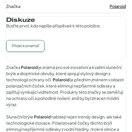
Značka
:
Polaroid
Diskuze
Buďte první, kdo napíše příspěvek k této položce.
Přidat komentář
Značka
Polaroid
je známá pro své inovativní a kvalitní sluneční
brýle a dioptrické obruby, které spojují stylový design s
technologií ochrany očí.
Polaroid
je předním jménem v oblasti
polarizačních čoček, které eliminují nepříjemné odlesky a
zajišťují vynikající viditelnost. Produkty této značky se zaměřují
na ochranu očí a pohodlné nošení, aniž by byl ztracen módní
výraz.
Sluneční brýle
Polaroid
nabízejí nejen trendy design, ale také
technologické inovace. Polarizované čočky těchto brýlí
eliminují nepříjemné odlesky z vodní hladiny, mokré silnice a