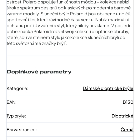
ostrost. Polaroid spojuje funkčnost s módou – kolekce nabízí
široké spektrum designů od klasických po moderní a barevně
výrazné modely. Sluneční brýle Polaroid jsou oblíbené u řidičů,
sportovců i lidí, kteří tráví hodně času venku. Nabízí maximální
ochranu proti UV záření a styl, který nikdy nezklame. V poslední
době značka Polaroid rozšířil svojí kolekci i dioptrické obruby,
které jsou ve stejném stylu jako kolekce slunečních brýlí od
této světoznámé značky brýlí.
Doplňkové parametry
Kategorie
:
Dámské dioptrické brýle
EAN
:
B130
Typ brýle
:
Dioptrické
Barva stranice
:
Černá