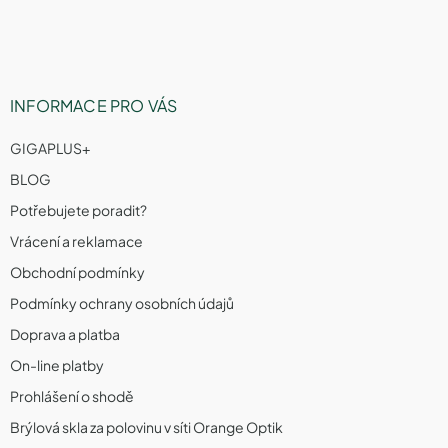
í
INFORMACE PRO VÁS
GIGAPLUS+
BLOG
Potřebujete poradit?
Vrácení a reklamace
Obchodní podmínky
Podmínky ochrany osobních údajů
Doprava a platba
On-line platby
Prohlášení o shodě
Brýlová skla za polovinu v síti Orange Optik