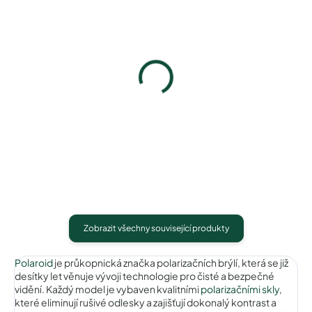
Pouzdro na zip
Pouzdro Vaše optika
50 Kč
50 Kč
Detail
Detail
Zobrazit všechny související produkty
Polaroid
je průkopnická značka polarizačních brýlí, která se již
desítky let věnuje vývoji technologie pro čisté a bezpečné
vidění. Každý model je vybaven kvalitními
polarizačními skly
,
které eliminují rušivé odlesky a zajišťují dokonalý kontrast a