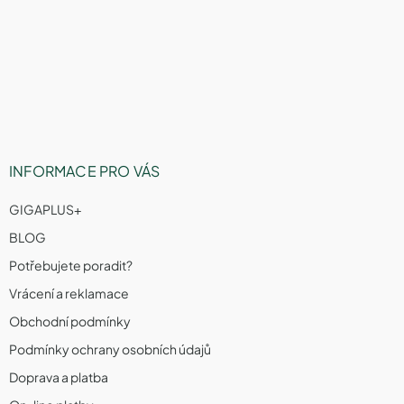
á
p
a
t
í
INFORMACE PRO VÁS
GIGAPLUS+
BLOG
Potřebujete poradit?
Vrácení a reklamace
Obchodní podmínky
Podmínky ochrany osobních údajů
Doprava a platba