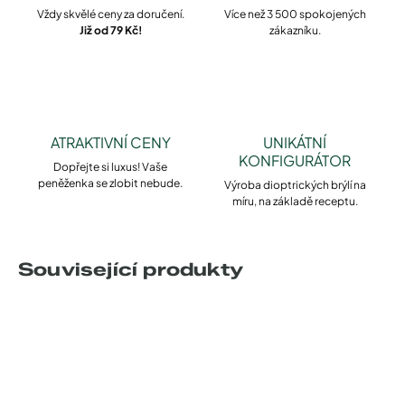
Vždy skvělé ceny za doručení.
Více než 3 500 spokojených
Již od 79 Kč!
zákazníku.
ATRAKTIVNÍ CENY
UNIKÁTNÍ
KONFIGURÁTOR
Dopřejte si luxus! Vaše
peněženka se zlobit nebude.
Výroba dioptrických brýlí na
míru, na základě receptu.
Související produkty