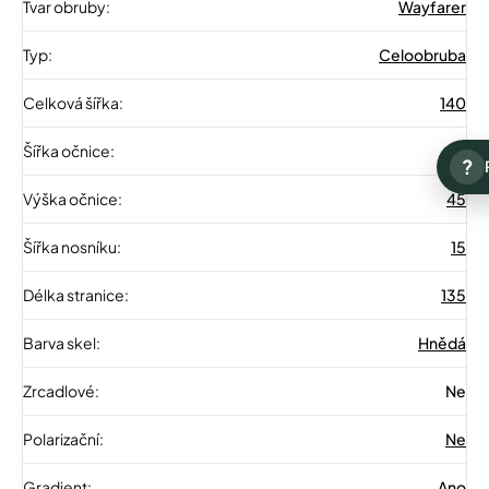
Tvar obruby
:
Wayfarer
Typ
:
Celoobruba
Celková šířka
:
140
Šířka očnice
:
57
?
Výška očnice
:
45
Šířka nosníku
:
15
Délka stranice
:
135
Barva skel
:
Hnědá
Zrcadlové
:
Ne
Polarizační
:
Ne
Gradient
:
Ano