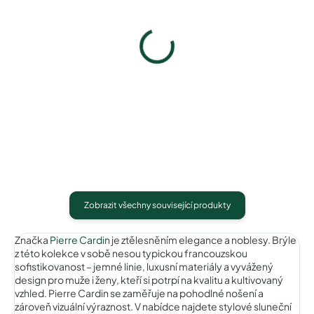
Pytlík na sluneční brýle
Pouzdro na sluneční brýle
39 Kč
100 Kč
Detail
Detail
Zobrazit všechny související produkty
Značka
Pierre Cardin
je ztělesněním elegance a noblesy. Brýle
z této kolekce v sobě nesou typickou francouzskou
sofistikovanost – jemné linie, luxusní materiály a vyvážený
design pro muže i ženy, kteří si potrpí na kvalitu a kultivovaný
vzhled. Pierre Cardin se zaměřuje na pohodlné nošení a
zároveň vizuální výraznost. V nabídce najdete stylové sluneční