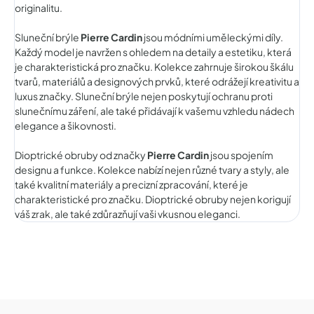
originalitu.
Sluneční brýle
Pierre Cardin
jsou módními uměleckými díly.
Každý model je navržen s ohledem na detaily a estetiku, která
je charakteristická pro značku. Kolekce zahrnuje širokou škálu
tvarů, materiálů a designových prvků, které odrážejí kreativitu a
luxus značky. Sluneční brýle nejen poskytují ochranu proti
slunečnímu záření, ale také přidávají k vašemu vzhledu nádech
elegance a šikovnosti.
Dioptrické obruby od značky
Pierre Cardin
jsou spojením
designu a funkce. Kolekce nabízí nejen různé tvary a styly, ale
také kvalitní materiály a precizní zpracování, které je
charakteristické pro značku. Dioptrické obruby nejen korigují
váš zrak, ale také zdůrazňují vaši vkusnou eleganci.
Z