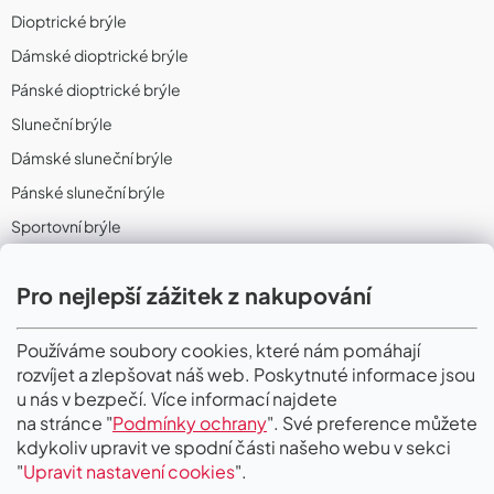
Dioptrické brýle
Dámské dioptrické brýle
Pánské dioptrické brýle
Sluneční brýle
Dámské sluneční brýle
Pánské sluneční brýle
Sportovní brýle
Sportovní sluneční brýle
Pro nejlepší zážitek z nakupování
Sportovní dioptrické brýle
II. Jakost
Používáme soubory cookies, které nám pomáhají
rozvíjet a zlepšovat náš web. Poskytnuté informace jsou
PŘIJÍMÁME ONLINE PLATBY
u nás v bezpečí. Více informací najdete
na stránce "
Podmínky ochrany
". Své preference můžete
kdykoliv upravit ve spodní části našeho webu v sekci
"
Upravit nastavení cookies
".