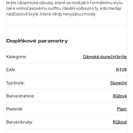
brýle i dioptrické obruby, které se hodí jak k formálnímu stylu,
tak k volnočasovému outfitu. Ideální volba pro ty, kdo hledají
nadčasové brýle, které nikdy nevyjdou z módy.
Doplňkové parametry
Kategorie
:
Dámské sluneční brýle
EAN
:
B328
Typ brýle
:
Sluneční
Barva stranice
:
Růžová
Materiál
:
Plast
Barva obruby
:
Růžová