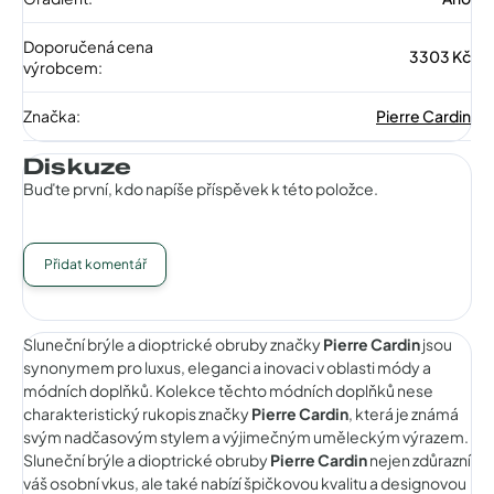
Doporučená cena
3303 Kč
výrobcem
:
Značka
:
Pierre Cardin
Diskuze
Buďte první, kdo napíše příspěvek k této položce.
Přidat komentář
Sluneční brýle a dioptrické obruby značky
Pierre Cardin
jsou
synonymem pro luxus, eleganci a inovaci v oblasti módy a
módních doplňků. Kolekce těchto módních doplňků nese
charakteristický rukopis značky
Pierre Cardin
, která je známá
svým nadčasovým stylem a výjimečným uměleckým výrazem.
Sluneční brýle a dioptrické obruby
Pierre Cardin
nejen zdůrazní
váš osobní vkus, ale také nabízí špičkovou kvalitu a designovou