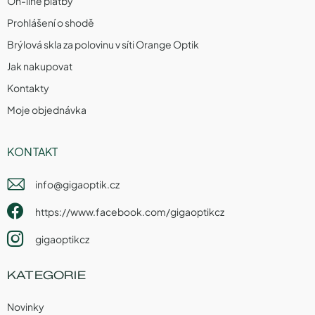
On-line platby
Prohlášení o shodě
Brýlová skla za polovinu v síti Orange Optik
Jak nakupovat
Kontakty
Moje objednávka
KONTAKT
info
@
gigaoptik.cz
https://www.facebook.com/gigaoptikcz
gigaoptikcz
KATEGORIE
Novinky