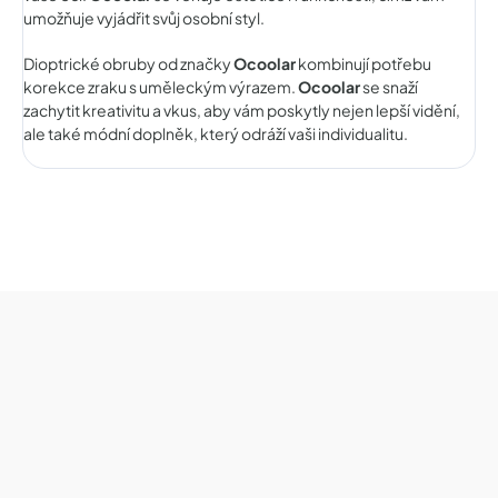
umožňuje vyjádřit svůj osobní styl.
Dioptrické obruby od značky
Ocoolar
kombinují potřebu
korekce zraku s uměleckým výrazem.
Ocoolar
se snaží
zachytit kreativitu a vkus, aby vám poskytly nejen lepší vidění,
ale také módní doplněk, který odráží vaši individualitu.
Z
á
p
a
t
í