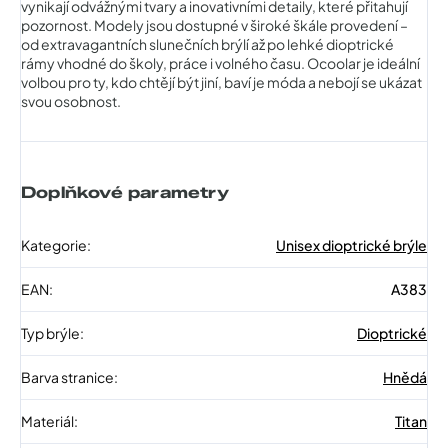
vynikají odvážnými tvary a inovativními detaily, které přitahují
pozornost. Modely jsou dostupné v široké škále provedení –
od extravagantních slunečních brýlí až po lehké dioptrické
rámy vhodné do školy, práce i volného času. Ocoolar je ideální
volbou pro ty, kdo chtějí být jiní, baví je móda a nebojí se ukázat
svou osobnost.
Doplňkové parametry
Kategorie
:
Unisex dioptrické brýle
EAN
:
A383
Typ brýle
:
Dioptrické
Barva stranice
:
Hnědá
Materiál
:
Titan