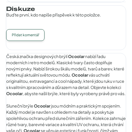
Diskuze
Buďte první, kdo napíše příspěvek k této položce.
Přidat komentář
Česká značka designových brýlí
Ocoolar
nabízí řadu
moderních i retro modelů. Klasické tvary často doplňuje
novými prvky. Nabízí širokou škálu modelů, tvarů a barev, které
reflektují aktuální světovou módu.
Ocoolar
vás uchvátí
originalitou, extravagancí a cool nápady, které jdou ruku v ruce
s kvalitním zpracováním a důrazem na detail. Objevte kolekci
Ocoolar
, abyste našli brýle, které byly vyrobeny právě pro vás.
Sluneční brýle
Ocoolar
jsou módním a praktickým spojením.
Každý model je navržen s ohledem na detaily a poskytuje
spolehlivou ochranu před slunečním zářením. Kolekce zahrnuje
různé tvary, barevné variace a kvalitní UV ochranu, která chrání
vaše oči.
Ocoolar
se věnuje estetice i funkčnosti, čímž vám