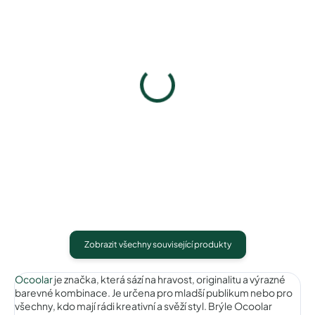
Ocoolar OCD012C1 (Titan)
Ocoolar OCD012C2 (Titan
2 066 Kč
2 066 Kč
Detail
Detail
Zobrazit všechny související produkty
Ocoolar
je značka, která sází na hravost, originalitu a výrazné
barevné kombinace. Je určena pro mladší publikum nebo pro
všechny, kdo mají rádi kreativní a svěží styl. Brýle Ocoolar