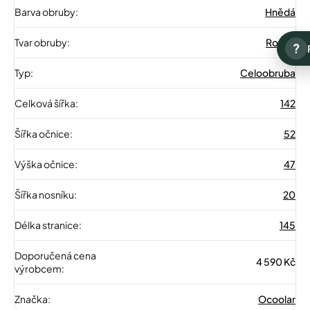
Barva obruby
:
Hnědá
Tvar obruby
:
Round
?
Typ
:
Celoobruba
Celková šířka
:
142
Šířka očnice
:
52
Výška očnice
:
47
Šířka nosníku
:
20
Délka stranice
:
145
Doporučená cena
4 590 Kč
výrobcem
:
Značka
:
Ocoolar