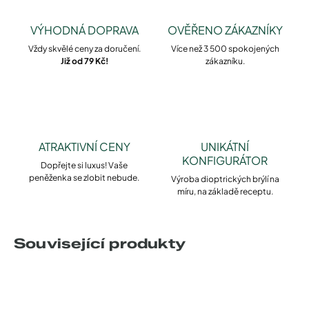
VÝHODNÁ DOPRAVA
OVĚŘENO ZÁKAZNÍKY
Vždy skvělé ceny za doručení.
Více než 3 500 spokojených
Již od 79 Kč!
zákazníku.
ATRAKTIVNÍ CENY
UNIKÁTNÍ
KONFIGURÁTOR
Dopřejte si luxus! Vaše
peněženka se zlobit nebude.
Výroba dioptrických brýlí na
míru, na základě receptu.
Související produkty