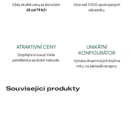
Vždy skvělé ceny za doručení.
Více než 3 500 spokojených
Již od 79 Kč!
zákazníku.
ATRAKTIVNÍ CENY
UNIKÁTNÍ
KONFIGURÁTOR
Dopřejte si luxus! Vaše
peněženka se zlobit nebude.
Výroba dioptrických brýlí na
míru, na základě receptu.
Související produkty