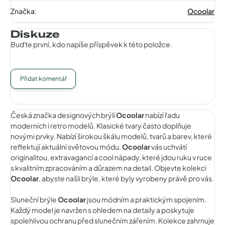
Značka
:
Ocoolar
Diskuze
Buďte první, kdo napíše příspěvek k této položce.
Přidat komentář
Česká značka designových brýlí
Ocoolar
nabízí řadu
moderních i retro modelů. Klasické tvary často doplňuje
novými prvky. Nabízí širokou škálu modelů, tvarů a barev, které
reflektují aktuální světovou módu.
Ocoolar
vás uchvátí
originalitou, extravagancí a cool nápady, které jdou ruku v ruce
s kvalitním zpracováním a důrazem na detail. Objevte kolekci
Ocoolar
, abyste našli brýle, které byly vyrobeny právě pro vás.
Sluneční brýle
Ocoolar
jsou módním a praktickým spojením.
Každý model je navržen s ohledem na detaily a poskytuje
spolehlivou ochranu před slunečním zářením. Kolekce zahrnuje