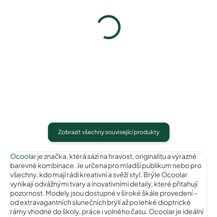
Ocoolar OC19031C1
Ocoolar OC19031C3
1 490 Kč
1 490 Kč
Detail
Detail
Zobrazit všechny související produkty
Ocoolar
je značka, která sází na hravost, originalitu a výrazné
barevné kombinace. Je určena pro mladší publikum nebo pro
všechny, kdo mají rádi kreativní a svěží styl. Brýle Ocoolar
vynikají odvážnými tvary a inovativními detaily, které přitahují
pozornost. Modely jsou dostupné v široké škále provedení –
od extravagantních slunečních brýlí až po lehké dioptrické
rámy vhodné do školy, práce i volného času. Ocoolar je ideální