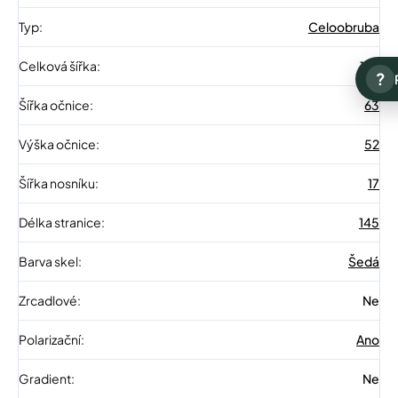
Typ
:
Celoobruba
Celková šířka
:
152
?
Šířka očnice
:
63
Výška očnice
:
52
Šířka nosníku
:
17
Délka stranice
:
145
Barva skel
:
Šedá
Zrcadlové
:
Ne
Polarizační
:
Ano
Gradient
:
Ne