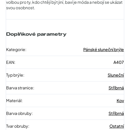
volbou pro ty, kdo chtějí být jiní, baví je móda a nebojí se ukázat
svou osobnost.
Doplňkové parametry
Kategorie
:
Pánské sluneční brýle
EAN
:
A407
Typ brýle
:
Sluneční
Barva stranice
:
Stříbrná
Materiál
:
Kov
Barva obruby
:
Stříbrná
Tvar obruby
:
Ostatní