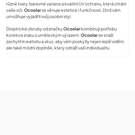
různé tvary, barevné variace a kvalitní UV ochranu, která chrání
vaše oči.
Ocoolar
se věnuje estetice i funkčnosti, čímž vám
umožňuje vyjádřit svůj osobní styl.
Dioptrické obruby od značky
Ocoolar
kombinují potřebu
korekce zraku s uměleckým výrazem.
Ocoolar
se snaží
zachytit kreativitu a vkus, aby vám poskytly nejen lepší vidění,
ale také módní doplněk, který odráží vaši individualitu.
Z
á
p
a
t
í