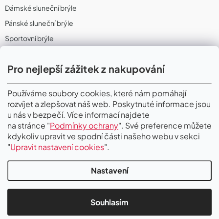
Dámské sluneční brýle
Pánské sluneční brýle
Sportovní brýle
Sportovní sluneční brýle
Pro nejlepší zážitek z nakupování
Sportovní dioptrické brýle
II. Jakost
Používáme soubory cookies, které nám pomáhají
rozvíjet a zlepšovat náš web. Poskytnuté informace jsou
PŘIJÍMÁME ONLINE PLATBY
u nás v bezpečí. Více informací najdete
na stránce "
Podmínky ochrany
". Své preference můžete
kdykoliv upravit ve spodní části našeho webu v sekci
"
Upravit nastavení cookies
".
Nastavení
Copyright 2026
Gigaoptik
. Všechna práva vyhrazena.
Upravit nastavení
cookies
Souhlasím
Vytvořil Shoptet