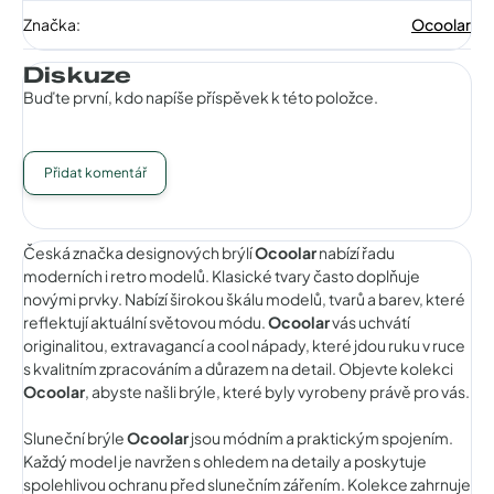
Značka
:
Ocoolar
Diskuze
Buďte první, kdo napíše příspěvek k této položce.
Přidat komentář
Česká značka designových brýlí
Ocoolar
nabízí řadu
moderních i retro modelů. Klasické tvary často doplňuje
novými prvky. Nabízí širokou škálu modelů, tvarů a barev, které
reflektují aktuální světovou módu.
Ocoolar
vás uchvátí
originalitou, extravagancí a cool nápady, které jdou ruku v ruce
s kvalitním zpracováním a důrazem na detail. Objevte kolekci
Ocoolar
, abyste našli brýle, které byly vyrobeny právě pro vás.
Sluneční brýle
Ocoolar
jsou módním a praktickým spojením.
Každý model je navržen s ohledem na detaily a poskytuje
spolehlivou ochranu před slunečním zářením. Kolekce zahrnuje