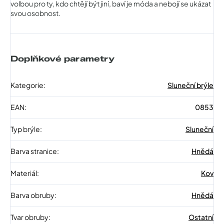
volbou pro ty, kdo chtějí být jiní, baví je móda a nebojí se ukázat
svou osobnost.
Doplňkové parametry
Kategorie
:
Sluneční brýle
EAN
:
0853
Typ brýle
:
Sluneční
Barva stranice
:
Hnědá
Materiál
:
Kov
Barva obruby
:
Hnědá
Tvar obruby
:
Ostatní