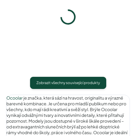
Ocoolar OC19012C1
Ocoolar OC19014C1
1 490 Kč
1 490 Kč
Detail
Detail
Zobrazit všechny související produkty
Ocoolar
je značka, která sází na hravost, originalitu a výrazné
barevné kombinace. Je určena pro mladší publikum nebo pro
všechny, kdo mají rádi kreativní a svěží styl. Brýle Ocoolar
vynikají odvážnými tvary a inovativními detaily, které přitahují
pozornost. Modely jsou dostupné v široké škále provedení –
od extravagantních slunečních brýlí až po lehké dioptrické
rámy vhodné do školy, práce i volného času. Ocoolar je ideální