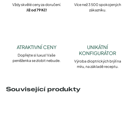
Vždy skvělé ceny za doručení.
Více než 3 500 spokojených
Již od 79 Kč!
zákazníku.
ATRAKTIVNÍ CENY
UNIKÁTNÍ
KONFIGURÁTOR
Dopřejte si luxus! Vaše
peněženka se zlobit nebude.
Výroba dioptrických brýlí na
míru, na základě receptu.
Související produkty