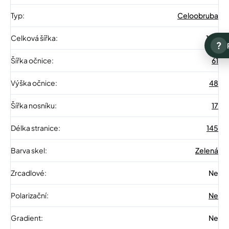
Typ
:
Celoobruba
Celková šířka
:
150
?
Šířka očnice
:
61
Výška očnice
:
48
Šířka nosníku
:
17
Délka stranice
:
145
Barva skel
:
Zelená
Zrcadlové
:
Ne
Polarizační
:
Ne
Gradient
:
Ne