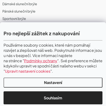
Dámské sluneční brýle
Pánské sluneční brýle
Sportovní brýle
Sportovní sluneční brýle
Pro nejlepší zážitek z nakupování
Sportovní dioptrické brýle
II. Jakost
Používáme soubory cookies, které nám pomáhají
rozvíjet a zlepšovat náš web. Poskytnuté informace jsou
PŘIJÍMÁME ONLINE PLATBY
u nás v bezpečí. Více informací najdete
na stránce "
Podmínky ochrany
". Své preference můžete
kdykoliv upravit ve spodní části našeho webu v sekci
"
Upravit nastavení cookies
".
Nastavení
Copyright 2026
Gigaoptik
. Všechna práva vyhrazena.
Upravit nastavení
cookies
Souhlasím
Vytvořil Shoptet