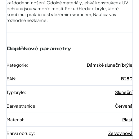
každodenní nošení. Odolné materiály, lehká konstrukce a UV
ochrana jsou samozřejmostí. Pokud hledáte brýle, které
kombinují praktičnost s ležérním šmrncem, Nautica vás
rozhodně nezklame.
Doplňkové parametry
Kategorie
:
Dámské sluneční brýle
EAN
:
B280
Typ brýle
:
Sluneční
Barva stranice
:
Červená
Materiál
:
Plast
Barva obruby
:
Želvovinová