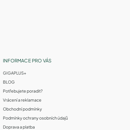
Z
á
p
a
t
í
INFORMACE PRO VÁS
GIGAPLUS+
BLOG
Potřebujete poradit?
Vrácení a reklamace
Obchodní podmínky
Podmínky ochrany osobních údajů
Doprava a platba