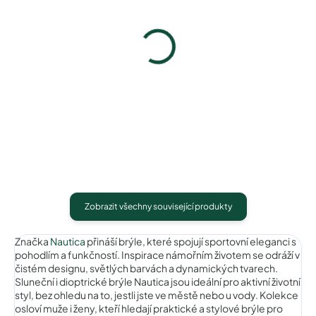
Pytlík na sluneční brýle
Pouzdro na sluneční brýle
39 Kč
100 Kč
Detail
Detail
Zobrazit všechny související produkty
Značka
Nautica
přináší brýle, které spojují sportovní eleganci s
pohodlím a funkčností. Inspirace námořním životem se odráží v
čistém designu, světlých barvách a dynamických tvarech.
Sluneční i dioptrické brýle Nautica jsou ideální pro aktivní životní
styl, bez ohledu na to, jestli jste ve městě nebo u vody. Kolekce
osloví muže i ženy, kteří hledají praktické a stylové brýle pro