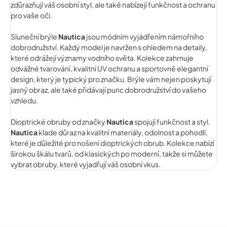
zdůrazňují váš osobní styl, ale také nabízejí funkčnost a ochranu
pro vaše oči.
Sluneční brýle
Nautica
jsou módním vyjádřením námořního
dobrodružství. Každý model je navržen s ohledem na detaily,
které odrážejí významy vodního světa. Kolekce zahrnuje
odvážné tvarování, kvalitní UV ochranu a sportovně elegantní
design, který je typický pro značku. Brýle vám nejen poskytují
jasný obraz, ale také přidávají punc dobrodružství do vašeho
vzhledu.
Dioptrické obruby od značky
Nautica
spojují funkčnost a styl.
Nautica
klade důraz na kvalitní materiály, odolnost a pohodlí,
které je důležité pro nošení dioptrických obrub. Kolekce nabízí
širokou škálu tvarů, od klasických po moderní, takže si můžete
vybrat obruby, které vyjadřují váš osobní vkus.