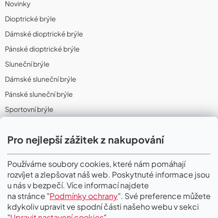
Novinky
Dioptrické brýle
Dámské dioptrické brýle
Pánské dioptrické brýle
Sluneční brýle
Dámské sluneční brýle
Pánské sluneční brýle
Sportovní brýle
Sportovní sluneční brýle
Pro nejlepší zážitek z nakupování
Sportovní dioptrické brýle
II. Jakost
Používáme soubory cookies, které nám pomáhají
rozvíjet a zlepšovat náš web. Poskytnuté informace jsou
PŘIJÍMÁME ONLINE PLATBY
u nás v bezpečí. Více informací najdete
na stránce "
Podmínky ochrany
". Své preference můžete
kdykoliv upravit ve spodní části našeho webu v sekci
"
Upravit nastavení cookies
".