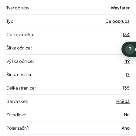
Tvar obruby
:
Wayfarer
Typ
:
Celoobruba
Celková šířka
:
134
Šířka očnice
:
55
?
Výška očnice
:
49
Šířka nosníku
:
17
Délka stranice
:
135
Barva skel
:
Hnědá
Zrcadlové
:
Ne
Polarizační
:
Ano