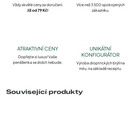
Vždy skvělé ceny za doručení.
Více než 3 500 spokojených
Již od 79 Kč!
zákazníku.
ATRAKTIVNÍ CENY
UNIKÁTNÍ
KONFIGURÁTOR
Dopřejte si luxus! Vaše
peněženka se zlobit nebude.
Výroba dioptrických brýlí na
míru, na základě receptu.
Související produkty