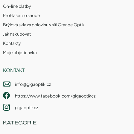
On-line platby
Prohlášení o shodě
Brýlová skla za polovinu v síti Orange Optik
Jak nakupovat
Kontakty
Moje objednávka
KONTAKT
info
@
gigaoptik.cz
https://www.facebook.com/gigaoptikcz
gigaoptikcz
KATEGORIE