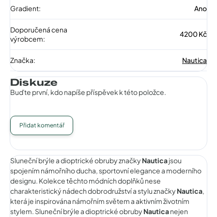
Gradient
:
Ano
Doporučená cena
4200 Kč
výrobcem
:
Značka
:
Nautica
Diskuze
Buďte první, kdo napíše příspěvek k této položce.
Přidat komentář
Sluneční brýle a dioptrické obruby značky
Nautica
jsou
spojením námořního ducha, sportovní elegance a moderního
designu. Kolekce těchto módních doplňků nese
charakteristický nádech dobrodružství a stylu značky
Nautica
,
která je inspirována námořním světem a aktivním životním
stylem. Sluneční brýle a dioptrické obruby
Nautica
nejen