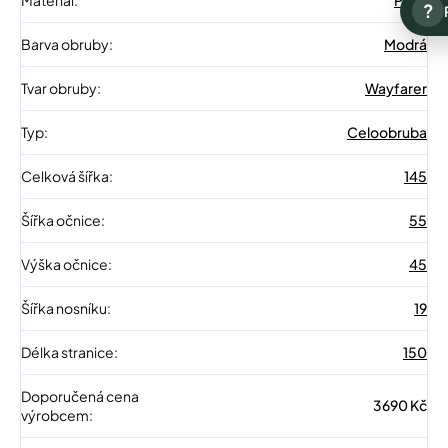
?
Barva obruby
:
Modrá
Tvar obruby
:
Wayfarer
Typ
:
Celoobruba
Celková šířka
:
145
Šířka očnice
:
55
Výška očnice
:
45
Šířka nosníku
:
19
Délka stranice
:
150
Doporučená cena
3690 Kč
výrobcem
: