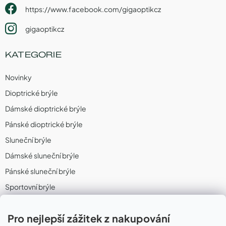
https://www.facebook.com/gigaoptikcz
gigaoptikcz
KATEGORIE
Novinky
Dioptrické brýle
Dámské dioptrické brýle
Pánské dioptrické brýle
Sluneční brýle
Dámské sluneční brýle
Pánské sluneční brýle
Sportovní brýle
Sportovní sluneční brýle
Pro nejlepší zážitek z nakupování
Sportovní dioptrické brýle