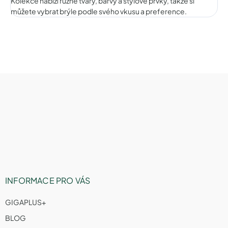
Kolekce nabízí různé tvary, barvy a stylové prvky, takže si
můžete vybrat brýle podle svého vkusu a preference.
Z
á
p
a
t
í
INFORMACE PRO VÁS
GIGAPLUS+
BLOG