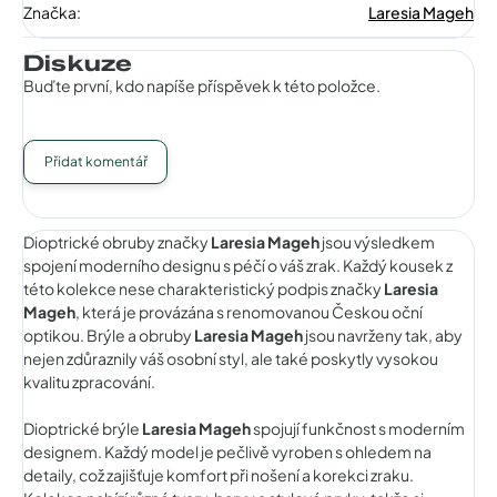
Značka
:
Laresia Mageh
Diskuze
Buďte první, kdo napíše příspěvek k této položce.
Přidat komentář
Dioptrické obruby značky
Laresia Mageh
jsou výsledkem
spojení moderního designu s péčí o váš zrak. Každý kousek z
této kolekce nese charakteristický podpis značky
Laresia
Mageh
, která je provázána s renomovanou Českou oční
optikou. Brýle a obruby
Laresia Mageh
jsou navrženy tak, aby
nejen zdůraznily váš osobní styl, ale také poskytly vysokou
kvalitu zpracování.
Dioptrické brýle
Laresia Mageh
spojují funkčnost s moderním
designem. Každý model je pečlivě vyroben s ohledem na
detaily, což zajišťuje komfort při nošení a korekci zraku.