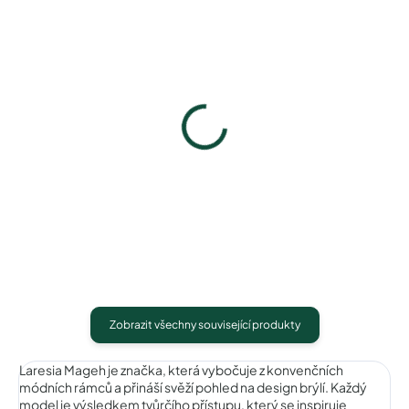
Laresia Mageh LM101013C1
Laresia Mageh LM101013C
1 040 Kč
1 040 Kč
Detail
Detail
Zobrazit všechny související produkty
Laresia Mageh je značka, která vybočuje z konvenčních
módních rámců a přináší svěží pohled na design brýlí. Každý
model je výsledkem tvůrčího přístupu, který se inspiruje