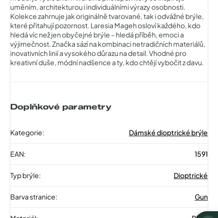
uměním, architekturou i individuálními výrazy osobnosti.
Kolekce zahrnuje jak originálně tvarované, tak i odvážné brýle,
které přitahují pozornost. Laresia Mageh osloví každého, kdo
hledá víc než jen obyčejné brýle – hledá příběh, emoci a
výjimečnost. Značka sází na kombinaci netradičních materiálů,
inovativních linií a vysokého důrazu na detail. Vhodné pro
kreativní duše, módní nadšence a ty, kdo chtějí vybočit z davu.
Doplňkové parametry
Kategorie
:
Dámské dioptrické brýle
EAN
:
1591
Typ brýle
:
Dioptrické
Barva stranice
:
Gun
Materiál
:
Plast