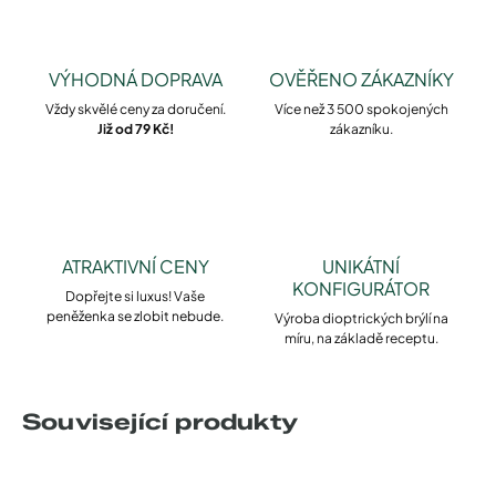
VÝHODNÁ DOPRAVA
OVĚŘENO ZÁKAZNÍKY
Vždy skvělé ceny za doručení.
Více než 3 500 spokojených
Již od 79 Kč!
zákazníku.
ATRAKTIVNÍ CENY
UNIKÁTNÍ
KONFIGURÁTOR
Dopřejte si luxus! Vaše
peněženka se zlobit nebude.
Výroba dioptrických brýlí na
míru, na základě receptu.
Související produkty