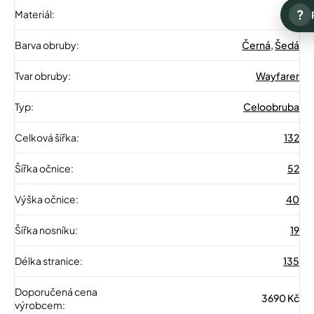
?
Materiál
:
Kov
Barva obruby
:
Černá
,
Šedá
Tvar obruby
:
Wayfarer
Typ
:
Celoobruba
Celková šířka
:
132
Šířka očnice
:
52
Výška očnice
:
40
Šířka nosníku
:
19
Délka stranice
:
135
Doporučená cena
3690 Kč
výrobcem
: