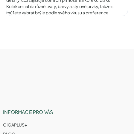
Kolekce nabízí různé tvary, barvy a stylové prvky, takže si
můžete vybrat brýle podle svého vkusu a preference.
Z
á
p
a
t
í
INFORMACE PRO VÁS
GIGAPLUS+
BLOG