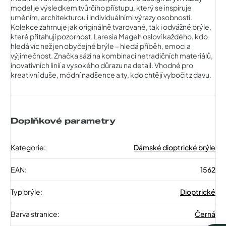
model je výsledkem tvůrčího přístupu, který se inspiruje
uměním, architekturou i individuálními výrazy osobnosti.
Kolekce zahrnuje jak originálně tvarované, tak i odvážné brýle,
které přitahují pozornost. Laresia Mageh osloví každého, kdo
hledá víc než jen obyčejné brýle – hledá příběh, emoci a
výjimečnost. Značka sází na kombinaci netradičních materiálů,
inovativních linií a vysokého důrazu na detail. Vhodné pro
kreativní duše, módní nadšence a ty, kdo chtějí vybočit z davu.
Doplňkové parametry
Kategorie
:
Dámské dioptrické brýle
EAN
:
1562
Typ brýle
:
Dioptrické
Barva stranice
:
Černá