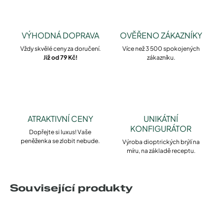
VÝHODNÁ DOPRAVA
OVĚŘENO ZÁKAZNÍKY
Vždy skvělé ceny za doručení.
Více než 3 500 spokojených
Již od 79 Kč!
zákazníku.
ATRAKTIVNÍ CENY
UNIKÁTNÍ
KONFIGURÁTOR
Dopřejte si luxus! Vaše
peněženka se zlobit nebude.
Výroba dioptrických brýlí na
míru, na základě receptu.
Související produkty