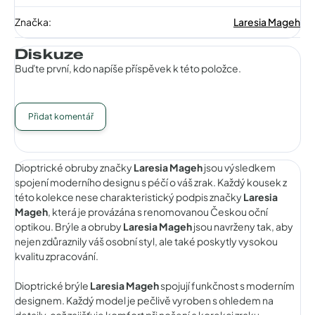
Značka
:
Laresia Mageh
Diskuze
Buďte první, kdo napíše příspěvek k této položce.
Přidat komentář
Dioptrické obruby značky
Laresia Mageh
jsou výsledkem
spojení moderního designu s péčí o váš zrak. Každý kousek z
této kolekce nese charakteristický podpis značky
Laresia
Mageh
, která je provázána s renomovanou Českou oční
optikou. Brýle a obruby
Laresia Mageh
jsou navrženy tak, aby
nejen zdůraznily váš osobní styl, ale také poskytly vysokou
kvalitu zpracování.
Dioptrické brýle
Laresia Mageh
spojují funkčnost s moderním
designem. Každý model je pečlivě vyroben s ohledem na
detaily, což zajišťuje komfort při nošení a korekci zraku.