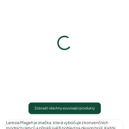
Laresia Mageh
Laresia Mageh
LM101005blue...
LM101005brow...
1 040 Kč
1 040 Kč
Detail
Detail
Zobrazit všechny související produkty
Laresia Mageh je značka, která vybočuje z konvenčních
módních rámců a přináší svěží pohled na design brýlí. Každý