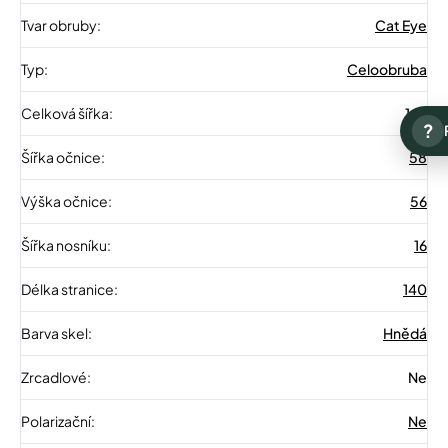
Tvar obruby
:
Cat Eye
Typ
:
Celoobruba
Celková šířka
:
146
?
Šířka očnice
:
58
Výška očnice
:
56
Šířka nosníku
:
16
Délka stranice
:
140
Barva skel
:
Hnědá
Zrcadlové
:
Ne
Polarizační
:
Ne