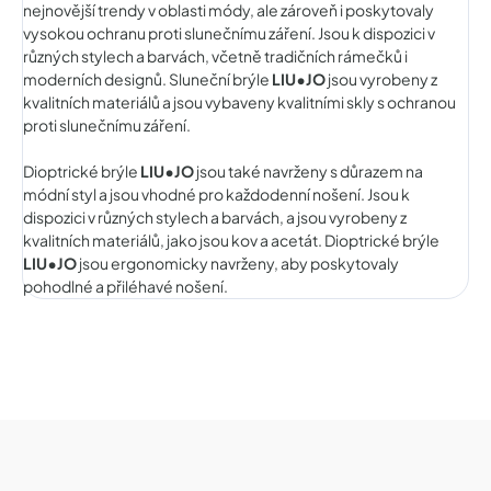
nejnovější trendy v oblasti módy, ale zároveň i poskytovaly
vysokou ochranu proti slunečnímu záření. Jsou k dispozici v
různých stylech a barvách, včetně tradičních rámečků i
moderních designů. Sluneční brýle
LIU•JO
jsou vyrobeny z
kvalitních materiálů a jsou vybaveny kvalitními skly s ochranou
proti slunečnímu záření.
Dioptrické brýle
LIU•JO
jsou také navrženy s důrazem na
módní styl a jsou vhodné pro každodenní nošení. Jsou k
dispozici v různých stylech a barvách, a jsou vyrobeny z
kvalitních materiálů, jako jsou kov a acetát. Dioptrické brýle
LIU•JO
jsou ergonomicky navrženy, aby poskytovaly
pohodlné a přiléhavé nošení.
Z
á
p