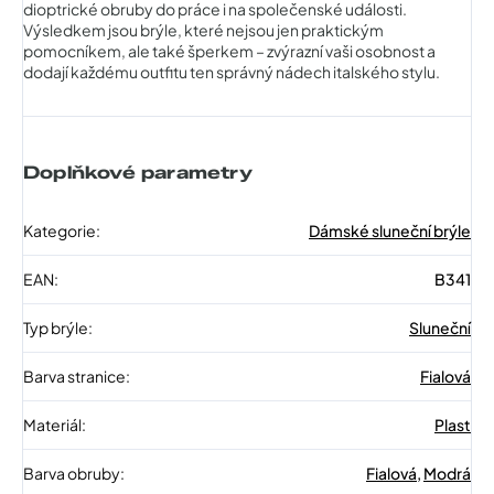
dioptrické obruby do práce i na společenské události.
Výsledkem jsou brýle, které nejsou jen praktickým
pomocníkem, ale také šperkem – zvýrazní vaši osobnost a
dodají každému outfitu ten správný nádech italského stylu.
Doplňkové parametry
Kategorie
:
Dámské sluneční brýle
EAN
:
B341
Typ brýle
:
Sluneční
Barva stranice
:
Fialová
Materiál
:
Plast
Barva obruby
:
Fialová
,
Modrá