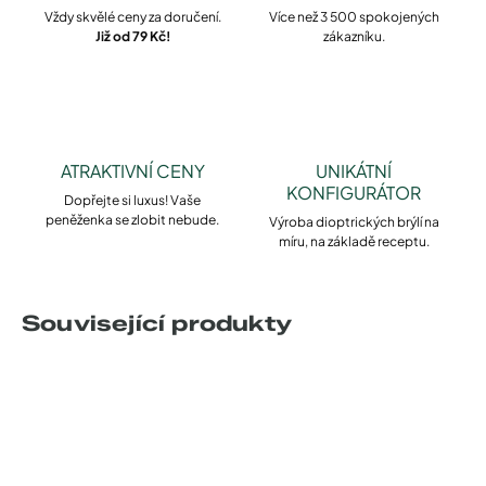
Vždy skvělé ceny za doručení.
Více než 3 500 spokojených
Již od 79 Kč!
zákazníku.
ATRAKTIVNÍ CENY
UNIKÁTNÍ
KONFIGURÁTOR
Dopřejte si luxus! Vaše
peněženka se zlobit nebude.
Výroba dioptrických brýlí na
míru, na základě receptu.
Související produkty