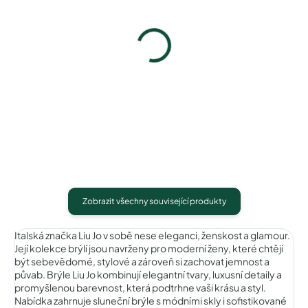
Pytlík na sluneční brýle
Pouzdro na sluneční brýle
39 Kč
100 Kč
Detail
Detail
Zobrazit všechny související produkty
Italská značka Liu Jo v sobě nese eleganci, ženskost a glamour.
Její kolekce brýlí jsou navrženy pro moderní ženy, které chtějí
být sebevědomé, stylové a zároveň si zachovat jemnost a
půvab. Brýle Liu Jo kombinují elegantní tvary, luxusní detaily a
promyšlenou barevnost, která podtrhne vaši krásu a styl.
Nabídka zahrnuje sluneční brýle s módními skly i sofistikované