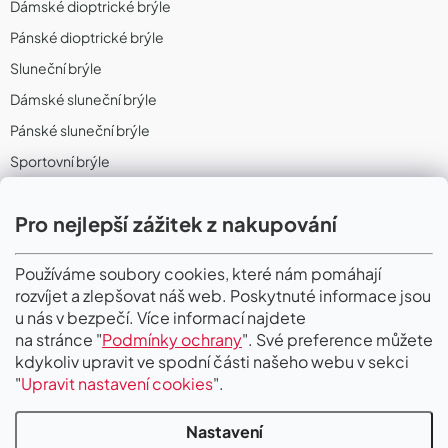
Dámské dioptrické brýle
Pánské dioptrické brýle
Sluneční brýle
Dámské sluneční brýle
Pánské sluneční brýle
Sportovní brýle
Sportovní sluneční brýle
Pro nejlepší zážitek z nakupování
Sportovní dioptrické brýle
II. Jakost
Používáme soubory cookies, které nám pomáhají
rozvíjet a zlepšovat náš web. Poskytnuté informace jsou
PŘIJÍMÁME ONLINE PLATBY
u nás v bezpečí. Více informací najdete
na stránce "
Podmínky ochrany
". Své preference můžete
kdykoliv upravit ve spodní části našeho webu v sekci
"
Upravit nastavení cookies
".
Nastavení