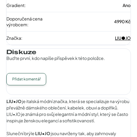
Gradient
:
Ano
Doporučená cena
4990 Kč
výrobcem
:
Značka
:
LIU●JO
Diskuze
Buďte první, kdo napíše příspěvek k této položce.
Přidat komentář
LIU•JO
je italská módní značka, která se specializuje na výrobu
převážně dámského oblečení, kabelek, obuvi a doplňků.
LIU•JO je známá pro svůj elegantní a módní styl, který se často
inspiruje ženskou elegancí a sofistikovaností.
Sluneční brýle
LIU•JO
jsou navrženy tak, aby zahrnovaly