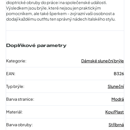
dioptrické obruby do práce i na společenské události.
Výsledkem jsou brýle, které nejsou jen praktickým
pomocníkem, ale také šperkem – zvýrazní vaši osobnost a
dodají každému outfitu ten správný nádech italského stylu.
Doplňkové parametry
Kategorie
:
Dámské sluneční brýle
EAN
:
B326
Typ brýle
:
Sluneční
Barva stranice
:
Modrá
Materiál
:
Kov/Plast
Barva obruby
:
Stříbrná