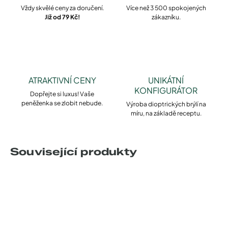
Vždy skvělé ceny za doručení.
Více než 3 500 spokojených
Již od 79 Kč!
zákazníku.
ATRAKTIVNÍ CENY
UNIKÁTNÍ
KONFIGURÁTOR
Dopřejte si luxus! Vaše
peněženka se zlobit nebude.
Výroba dioptrických brýlí na
míru, na základě receptu.
Související produkty