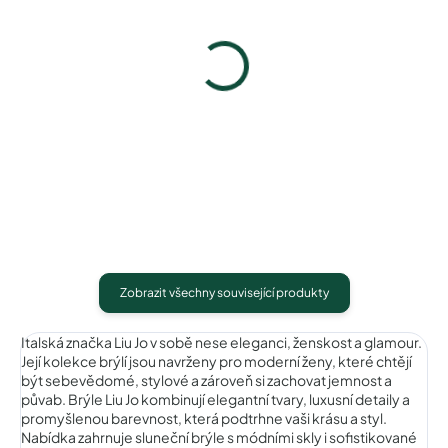
Pytlík na sluneční brýle
Pouzdro na sluneční brýle
39 Kč
100 Kč
Detail
Detail
Zobrazit všechny související produkty
Italská značka Liu Jo v sobě nese eleganci, ženskost a glamour.
Její kolekce brýlí jsou navrženy pro moderní ženy, které chtějí
být sebevědomé, stylové a zároveň si zachovat jemnost a
půvab. Brýle Liu Jo kombinují elegantní tvary, luxusní detaily a
promyšlenou barevnost, která podtrhne vaši krásu a styl.
Nabídka zahrnuje sluneční brýle s módními skly i sofistikované