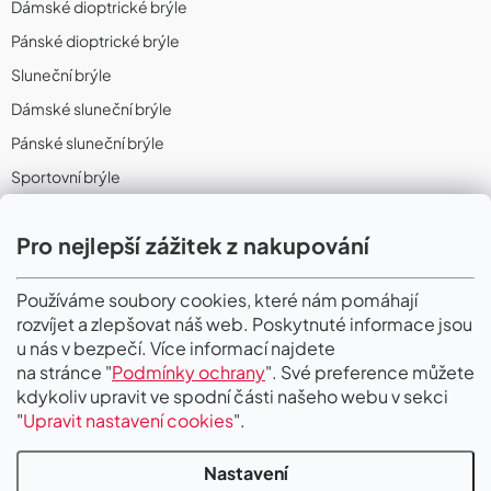
Dámské dioptrické brýle
Pánské dioptrické brýle
Sluneční brýle
Dámské sluneční brýle
Pánské sluneční brýle
Sportovní brýle
Sportovní sluneční brýle
Pro nejlepší zážitek z nakupování
Sportovní dioptrické brýle
II. Jakost
Používáme soubory cookies, které nám pomáhají
rozvíjet a zlepšovat náš web. Poskytnuté informace jsou
PŘIJÍMÁME ONLINE PLATBY
u nás v bezpečí. Více informací najdete
na stránce "
Podmínky ochrany
". Své preference můžete
kdykoliv upravit ve spodní části našeho webu v sekci
"
Upravit nastavení cookies
".
Nastavení