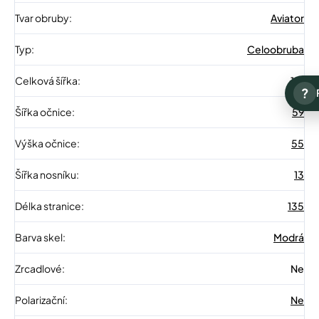
Tvar obruby
:
Aviator
Typ
:
Celoobruba
Celková šířka
:
141
?
Šířka očnice
:
59
Výška očnice
:
55
Šířka nosníku
:
13
Délka stranice
:
135
Barva skel
:
Modrá
Zrcadlové
:
Ne
Polarizační
:
Ne