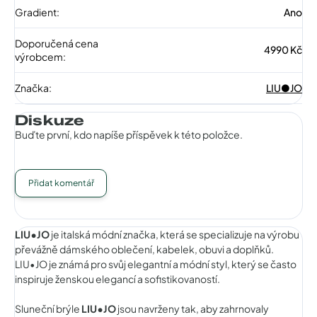
Gradient
:
Ano
Doporučená cena
4990 Kč
výrobcem
:
Značka
:
LIU●JO
Diskuze
Buďte první, kdo napíše příspěvek k této položce.
Přidat komentář
LIU•JO
je italská módní značka, která se specializuje na výrobu
převážně dámského oblečení, kabelek, obuvi a doplňků.
LIU•JO je známá pro svůj elegantní a módní styl, který se často
inspiruje ženskou elegancí a sofistikovaností.
Sluneční brýle
LIU•JO
jsou navrženy tak, aby zahrnovaly