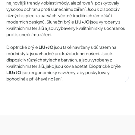
nejnovější trendy v oblasti módy, ale zároveň i poskytovaly
vysokou ochranu proti slunečnímu záření. Jsou k dispozici v
různých stylech a barvách, včetně tradičních rámečků i
moderních designů. Sluneční brýle
LIU•JO
jsou vyrobeny z
kvalitních materiálů a jsou vybaveny kvalitními skly s ochranou
proti slunečnímu záření.
Dioptrické brýle
LIU•JO
jsou také navrženy s důrazem na
módní styl a jsou vhodné pro každodenní nošení. Jsou k
dispozici v různých stylech a barvách, a jsou vyrobeny z
kvalitních materiálů, jako jsou kov a acetát. Dioptrické brýle
LIU•JO
jsou ergonomicky navrženy, aby poskytovaly
pohodlné a přiléhavé nošení.
Z
á
p